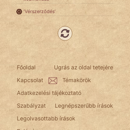
'Vérszerződés'
Népszerű szerzőink:
cinege
fantom
Hunor
Főoldal
Ugrás az oldal tetejére
Jób Gedeon
Kapcsolat
Témakörök
Láron Ádám
Adatkezelési tájékoztató
mikkamakka
Szabályzat
Legnépszerűbb írások
vörös ördög
Legolvasottabb írások
nagyöreg