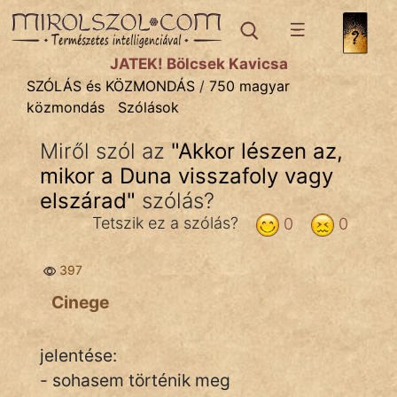
SZÓLÁS ÉS KÖZMONDÁS
témák:
JÁTÉK! Bölcsek Kavicsa
Bibliai
SZÓLÁS és KÖZMONDÁS
/
750 magyar
közmondás
Szólások
Kifejezések
Miről szól az
"
Akkor lészen az,
Közmondások
mikor a Duna visszafoly vagy
Rímelő
elszárad
"
szólás?
Tetszik ez a szólás?
0
0
Szállóigék
Szóláscsoportok
397
Cinege
Szólások
Tréfás
jelentése:
- sohasem történik meg