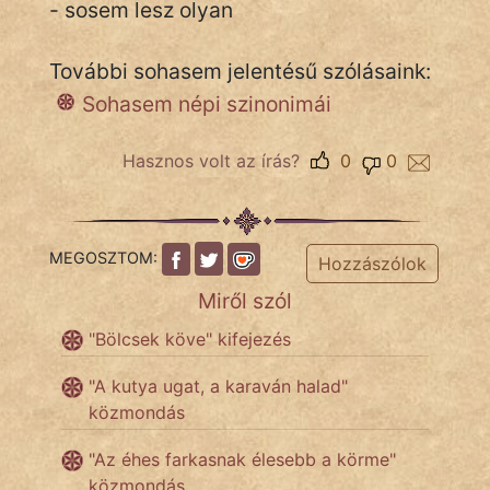
- sosem lesz olyan
További sohasem jelentésű szólásaink:
IRODALOM
Sohasem népi szinonimái
SZÓLÁS
És
Hasznos volt az írás?
0
0
KÖZMONDÁS
PSZICHO
MEGOSZTOM:
Hozzászólok
ZENE
Miről szól
FILM
"Bölcsek köve" kifejezés
ÉLETMÓD
"A kutya ugat, a karaván halad"
közmondás
MAGYARSÁG
És
"Az éhes farkasnak élesebb a körme"
TÖRTÉNELEM
közmondás