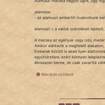
Alamuszi macska nagyot ugrik, úgy fog
jelentése:
IRODALOM
- az alamuszi embertől óvakodnunk kel
SZÓLÁS
alamuszi = a valódi szándékait leplező
És
KÖZMONDÁS
A macska az egérlyuk vagy odú, madáret
Amikor elérkezik a megfelelő alakalom,
PSZICHO
Emberek között is akad ilyen alattomos
együttérzésre, ezért könnyen leleplezh
ZENE
ébresszen benne, de csak zavarttá válik
FILM
Macskás szólások
ÉLETMÓD
MAGYARSÁG
És
TÖRTÉNELEM