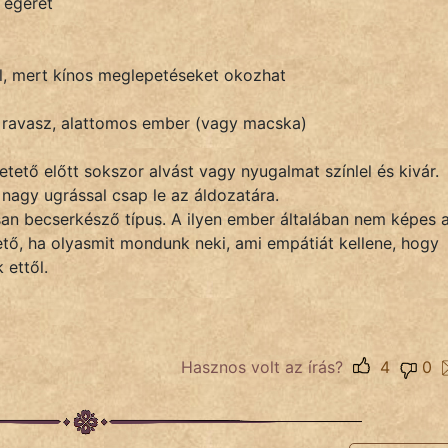
 egeret
l, mert kínos meglepetéseket okozhat
, ravasz, alattomos ember (vagy macska)
ető előtt sokszor alvást vagy nyugalmat színlel és kivár.
 nagy ugrással csap le az áldozatára.
an becserkésző típus. A ilyen ember általában nem képes 
ető, ha olyasmit mondunk neki, ami empátiát kellene, hogy
 ettől.
Hasznos volt az írás?
4
0