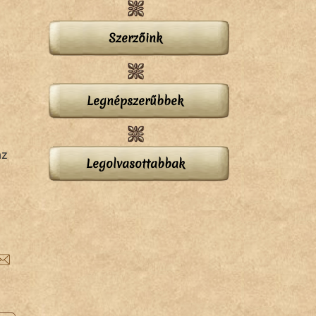
Szerzőink
Legnépszerűbbek
az
Legolvasottabbak