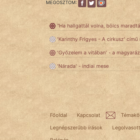
MEGOSZTOM:
Népszerű szerzőink:
"Ha hallgattál volna, bölcs marad
cinege
'Karinthy Frigyes - A cirkusz' című 
fantom
'Győzelem a vitában' - a magyaráz
Hunor
'Nárada' - indiai mese
Jób Gedeon
Láron Ádám
mikkamakka
Főoldal
Kapcsolat
Témakö
vörös ördög
Legnépszerűbb írások
Legolvasot
nagyöreg
Belépés