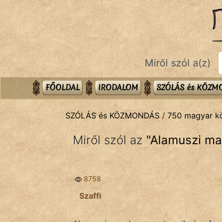
SZÓLÁS ÉS KÖZMONDÁS
témák:
Bibliai
Miről szól a(z)
Kifejezések
Közmondások
FŐOLDAL
IRODALOM
SZÓLÁS és KÖZ
Rímelő
SZÓLÁS és KÖZMONDÁS
/
750 magyar 
Szállóigék
Miről szól az
"
Alamuszi ma
Szóláscsoportok
Szólások
8758
Tréfás
Szaffi