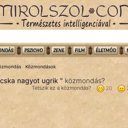
MONDÁS
PSZICHO
ZENE
FILM
ÉLETMÓD
közmondás
Közmondások
cska nagyot ugrik
"
közmondás?
Tetszik ez a közmondás?
20