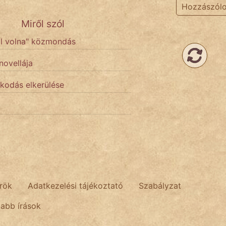
Hozzászól
Miről szól
tál volna" közmondás
novellája
kodás elkerülése
rök
Adatkezelési tájékoztató
Szabályzat
tabb írások