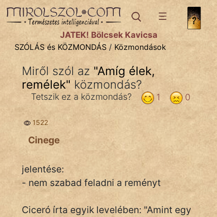
SZÓLÁS ÉS KÖZMONDÁS
témák:
JÁTÉK! Bölcsek Kavicsa
Bibliai
SZÓLÁS és KÖZMONDÁS
/
Közmondások
Kifejezések
Miről szól az
"
Amíg élek,
remélek
Közmondások
"
közmondás?
Tetszik ez a közmondás?
1
0
Rímelő
1522
Szállóigék
Cinege
Szóláscsoportok
Szólások
jelentése:
- nem szabad feladni a reményt
Tréfás
Ciceró írta egyik levelében: "Amint egy