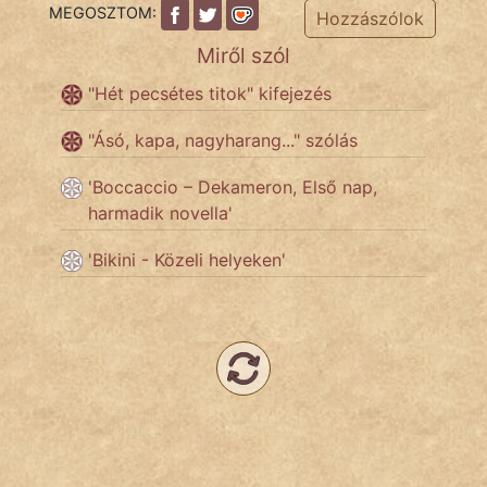
MEGOSZTOM:
Hozzászólok
Népszerű szerzőink:
Miről szól
"Hét pecsétes titok" kifejezés
cinege
"Ásó, kapa, nagyharang..." szólás
fantom
'Boccaccio – Dekameron, Első nap,
Hunor
harmadik novella'
Jób Gedeon
'Bikini - Közeli helyeken'
Láron Ádám
mikkamakka
vörös ördög
nagyöreg