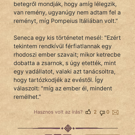
betegről mondják, hogy amíg lélegzik,
van remény, ugyanúgy nem adtam fel a
reményt, míg Pompeius Itáliában volt."
IRODALOM
SZÓLÁS
Seneca egy kis történetet mesél: "Ezért
És
tekintem rendkívül férfiatlannak egy
KÖZMONDÁS
rhodoszi ember szavait; mikor ketrecbe
dobatta a zsarnok, s úgy etették, mint
PSZICHO
egy vadállatot, valaki azt tanácsoltra,
ZENE
hogy tartózkodjék az evéstől. Így
válaszolt: "míg az ember él, mindent
FILM
remélhet."
ÉLETMÓD
Hasznos volt az írás?
2
0
MAGYARSÁG
És
TÖRTÉNELEM