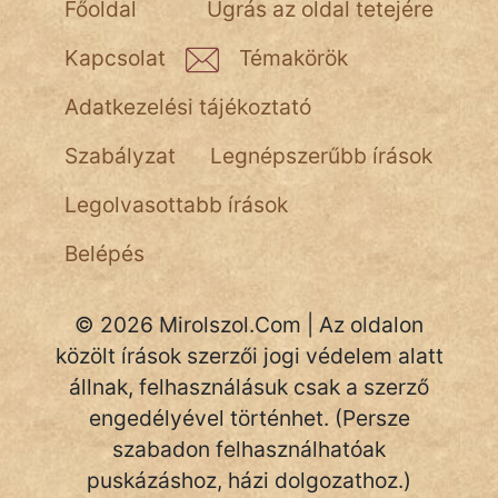
NapHold
Főoldal
Ugrás az oldal tetejére
Név nélkül
Kapcsolat
Témakörök
pszichopati
Adatkezelési tájékoztató
szegény legény
Szabályzat
Legnépszerűbb írások
Hoffer Botond
Legolvasottabb írások
szemfüles
Belépés
© 2026 Mirolszol.Com | Az oldalon
közölt írások szerzői jogi védelem alatt
állnak, felhasználásuk csak a szerző
engedélyével történhet. (Persze
szabadon felhasználhatóak
puskázáshoz, házi dolgozathoz.)