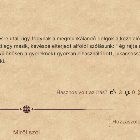
ztésre utal, úgy fogynak a megmunkálandó dolgok a keze aló
i egy másik, kevésbé elterjedt alföldi szólásunk: " ég rajta 
(különösen a gyereknek) gyorsan elhasználódott, lukacsoss
ki.
Hasznos volt az írás?
3
0
Hozzászól
Miről szól