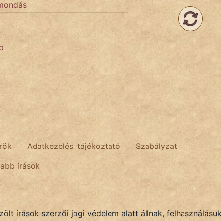
zmondás
ép
rök
Adatkezelési tájékoztató
Szabályzat
tabb írások
lt írások szerzői jogi védelem alatt állnak, felhasználásu