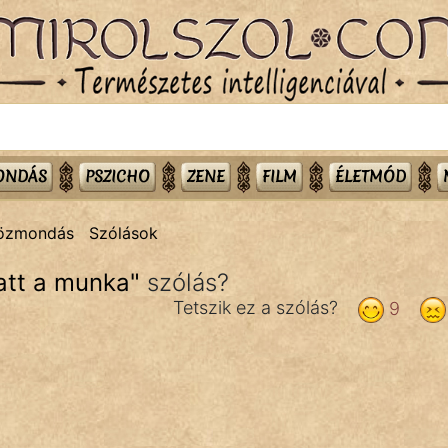
MONDÁS
PSZICHO
ZENE
FILM
ÉLETMÓD
közmondás
Szólások
att a munka
"
szólás?
Tetszik ez a szólás?
9