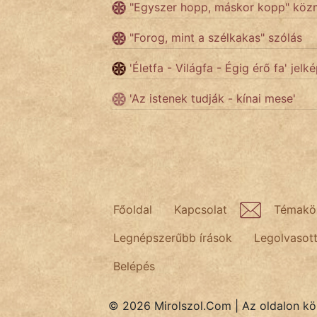
"Egyszer hopp, máskor kopp" kö
"Forog, mint a szélkakas" szólás
Népszerű szerzőink:
'Életfa - Világfa - Égig érő fa' jelk
cinege
'Az istenek tudják - kínai mese'
fantom
Hunor
Jób Gedeon
Láron Ádám
Főoldal
Kapcsolat
Témakö
Legnépszerűbb írások
Legolvasot
mikkamakka
Belépés
vörös ördög
nagyöreg
© 2026 Mirolszol.Com | Az oldalon közö