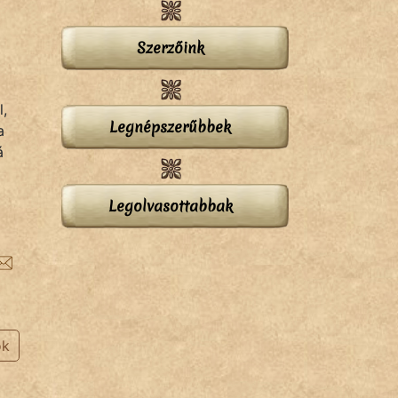
Szerzőink
l,
Legnépszerűbbek
a
á
Legolvasottabbak
ok