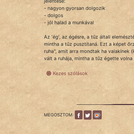
jelentése:
- nagyon gyorsan dolgozik
- dolgos
IRODALOM
- jól halad a munkával
SZÓLÁS
Az 'ég', az égésre, a tűz általi elemés
És
mintha a tűz pusztítaná. Ezt a képet őrz
KÖZMONDÁS
ruha", amit arra mondtak ha valakinek 
vált a ruhája, mintha a tűz égette volna 
PSZICHO
Kezes szólások
ZENE
FILM
ÉLETMÓD
MEGOSZTOM:
MAGYARSÁG
És
TÖRTÉNELEM