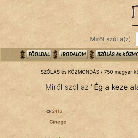
SZÓLÁS ÉS KÖZMONDÁS
témák:
Bibliai
Miről szól a(z)
Kifejezések
Közmondások
FŐOLDAL
IRODALOM
SZÓLÁS és KÖZ
Rímelő
SZÓLÁS és KÖZMONDÁS
/
750 magyar 
Szállóigék
Miről szól az
"
Ég a keze al
Szóláscsoportok
Szólások
2416
Tréfás
Cinege