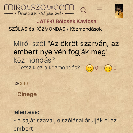
SZÓLÁS ÉS KÖZMONDÁS
témák:
JÁTÉK! Bölcsek Kavicsa
Bibliai
SZÓLÁS és KÖZMONDÁS
/
Közmondások
Kifejezések
Miről szól
"
Az ökröt szarván, az
embert nyelvén fogják meg
Közmondások
"
közmondás?
Rímelő
Tetszik ez a közmondás?
0
0
Szállóigék
346
Szóláscsoportok
Cinege
Szólások
jelentése:
Tréfás
- a saját szavai, elszólásai árulják el az
embert