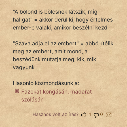
"A bolond is bölcsnek látszik, míg
hallgat" = akkor derül ki, hogy értelmes
IRODALOM
ember-e valaki, amikor beszélni kezd
SZÓLÁS
És
"Szava adja el az embert" = abból ítélik
KÖZMONDÁS
meg az embert, amit mond, a
beszédünk mutatja meg, kik, mik
PSZICHO
vagyunk
ZENE
Hasonló közmondásunk a:
FILM
Fazekat kongásán, madarat
ÉLETMÓD
szólásán
MAGYARSÁG
Hasznos volt az írás?
1
0
És
TÖRTÉNELEM