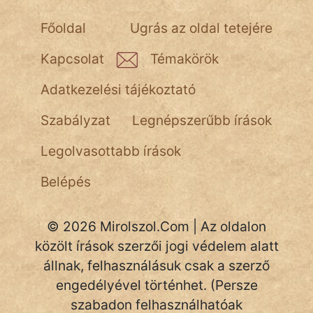
NapHold
Főoldal
Ugrás az oldal tetejére
Név nélkül
Kapcsolat
Témakörök
pszichopati
Adatkezelési tájékoztató
szegény legény
Szabályzat
Legnépszerűbb írások
Hoffer Botond
Legolvasottabb írások
szemfüles
Belépés
© 2026 Mirolszol.Com | Az oldalon
közölt írások szerzői jogi védelem alatt
állnak, felhasználásuk csak a szerző
engedélyével történhet. (Persze
szabadon felhasználhatóak