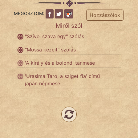
Népszerű szerzőink:
MEGOSZTOM:
Hozzászólok
Miről szól
cinege
"Szíve, szava egy" szólás
fantom
"Mossa kezeit" szólás
Hunor
'A király és a bolond' tanmese
Jób Gedeon
'Urasima Taro, a sziget fia' című
japán népmese
Láron Ádám
mikkamakka
vörös ördög
nagyöreg