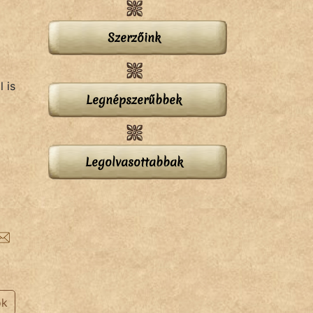
Szerzőink
 is
Legnépszerűbbek
Legolvasottabbak
ok