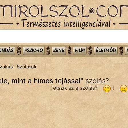
MONDÁS
PSZICHO
ZENE
FILM
ÉLETMÓD
zokás
Szólások
le, mint a hímes tojással
"
szólás?
Tetszik ez a szólás?
1