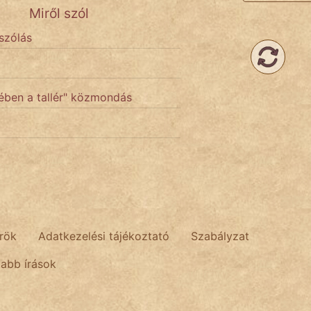
Miről szól
 szólás
bében a tallér" közmondás
rök
Adatkezelési tájékoztató
Szabályzat
tabb írások