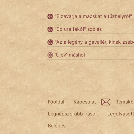
Népszerű szerzőink:
"Elzavarja a macskát a tűzhelyről"
"Eb ura fakó!" szólás
cinege
"Az a legény a gavallér, kinek zse
fantom
'Újév' máshol
Hunor
Jób Gedeon
Láron Ádám
mikkamakka
Főoldal
Kapcsolat
Témakö
vörös ördög
Legnépszerűbb írások
Legolvasot
nagyöreg
Belépés