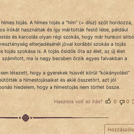
 hímes tojás. A hímes tojás a "hím" (= dísz) szót hordozza,
zos írókát használtak és így mártották festő lébe, például
stés és karcolás olyan régi szokás, hogy már hunkori sírból
ereszténység elterjedésénél jóval korábbi szokás a tojás
tojás szokása is. A tojás ősidők óta az élet, az új élet
 számított, ma is nagy becsben őrzik egyes falvakban a
ősen létezett, hogy a gyerekek húsvét körül "kókányolást"
eütötték a hímestojásaikat és akié összetört, azt jól
abonás hiedelem, hogy a hímestojás nem törhet össze.
Hasznos volt az írás?
0
0
Hozzászól