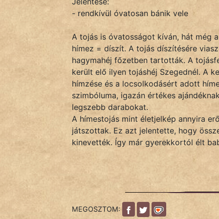
Jelentése:
- rendkívül óvatosan bánik vele
IRODALOM
A tojás is óvatosságot kíván, hát még a
hímez = díszít. A tojás díszítésére vias
SZÓLÁS
hagymahéj főzetben tartották. A tojásfe
És
került elő ilyen tojáshéj Szegednél. A k
KÖZMONDÁS
hímzése és a locsolkodásért adott hímes 
szimbóluma, igazán értékes ajándéknak
PSZICHO
legszebb darabokat.
A hímestojás mint életjelkép annyira er
ZENE
játszottak. Ez azt jelentette, hogy össz
kinevették. Így már gyerekkortól élt b
FILM
ÉLETMÓD
MAGYARSÁG
És
MEGOSZTOM:
TÖRTÉNELEM