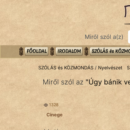
SZÓLÁS ÉS KÖZMONDÁS
témák:
Bibliai
Miről szól a(z)
Kifejezések
Közmondások
FŐOLDAL
IRODALOM
SZÓLÁS és KÖZ
Rímelő
SZÓLÁS és KÖZMONDÁS
/
Nyelvészet
S
Szállóigék
Miről szól az
"
Úgy bánik ve
Szóláscsoportok
Szólások
1328
Tréfás
Cinege