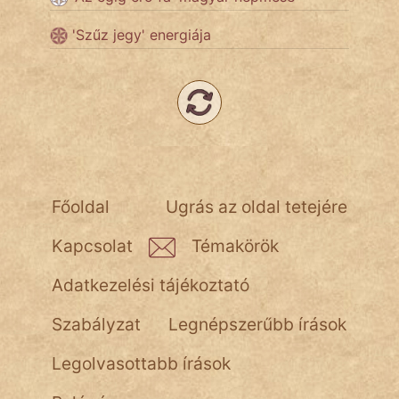
'Szűz jegy' energiája
Népszerű szerzőink:
cinege
fantom
Hunor
Főoldal
Ugrás az oldal tetejére
Jób Gedeon
Kapcsolat
Témakörök
Láron Ádám
Adatkezelési tájékoztató
mikkamakka
Szabályzat
Legnépszerűbb írások
vörös ördög
Legolvasottabb írások
nagyöreg