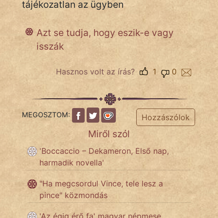
tájékozatlan az ügyben
Azt se tudja, hogy eszik-e vagy
IRODALOM
isszák
SZÓLÁS
És
Hasznos volt az írás?
1
0
KÖZMONDÁS
PSZICHO
MEGOSZTOM:
Hozzászólok
ZENE
Miről szól
FILM
'Boccaccio – Dekameron, Első nap,
harmadik novella'
ÉLETMÓD
"Ha megcsordul Vince, tele lesz a
MAGYARSÁG
pince" közmondás
És
'Az égig érő fa' magyar népmese
TÖRTÉNELEM