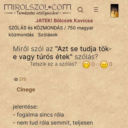
SZÓLÁS ÉS KÖZMONDÁS
témák:
JÁTÉK! Bölcsek Kavicsa
Bibliai
SZÓLÁS és KÖZMONDÁS
/
750 magyar
közmondás
Szólások
Kifejezések
Miről szól az
"
Azt se tudja tök-
Közmondások
e vagy túrós étek
"
szólás?
Rímelő
Tetszik ez a szólás?
0
0
Szállóigék
270
Szóláscsoportok
Cinege
Szólások
jelentése:
Tréfás
- fogalma sincs róla
- nem tud róla semmit, teljesen