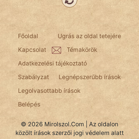
NapHold
Név nélkül
pszichopati
Főoldal
Ugrás az oldal tetejére
szegény legény
Kapcsolat
Témakörök
Hoffer Botond
Adatkezelési tájékoztató
szemfüles
Szabályzat
Legnépszerűbb írások
Legolvasottabb írások
Belépés
© 2026 Mirolszol.Com | Az oldalon
közölt írások szerzői jogi védelem alatt