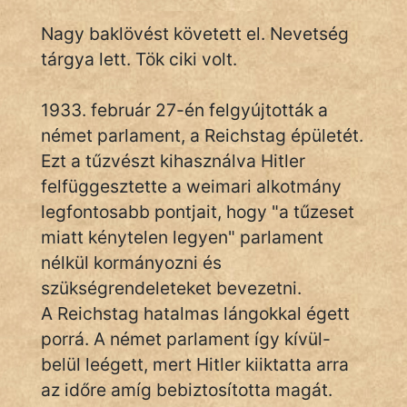
Nagy baklövést követett el. Nevetség
tárgya lett. Tök ciki volt.
IRODALOM
SZÓLÁS
1933. február 27-én felgyújtották a
És
német parlament, a Reichstag épületét.
KÖZMONDÁS
Ezt a tűzvészt kihasználva Hitler
felfüggesztette a weimari alkotmány
PSZICHO
legfontosabb pontjait, hogy "a tűzeset
ZENE
miatt kénytelen legyen" parlament
nélkül kormányozni és
FILM
szükségrendeleteket bevezetni.
ÉLETMÓD
A Reichstag hatalmas lángokkal égett
porrá. A német parlament így kívül-
MAGYARSÁG
belül leégett, mert Hitler kiiktatta arra
És
az időre amíg bebiztosította magát.
TÖRTÉNELEM