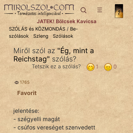
SZÓLÁS ÉS KÖZMONDÁS
témák:
JÁTÉK! Bölcsek Kavicsa
Bibliai
SZÓLÁS és KÖZMONDÁS
/
Be-
szólások
Szleng
Szólások
Kifejezések
Miről szól az
"
Ég, mint a
Közmondások
Reichstag
"
szólás?
Rímelő
Tetszik ez a szólás?
1
0
Szállóigék
1765
Szóláscsoportok
Favorit
Szólások
jelentése:
Tréfás
- szégyelli magát
- csúfos vereséget szenvedett