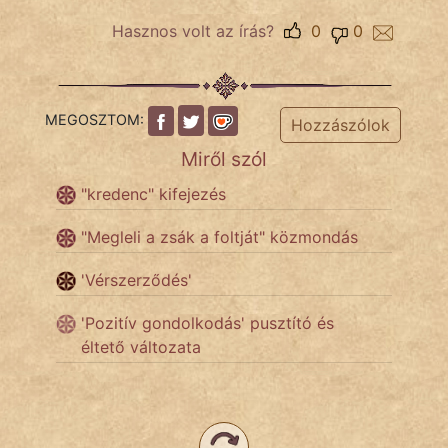
Hasznos volt az írás?
0
0
Népszerű szerzőink:
cinege
MEGOSZTOM:
Hozzászólok
fantom
Miről szól
Hunor
"kredenc" kifejezés
Jób Gedeon
"Megleli a zsák a foltját" közmondás
Láron Ádám
'Vérszerződés'
mikkamakka
'Pozitív gondolkodás' pusztító és
éltető változata
vörös ördög
nagyöreg