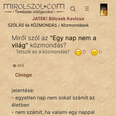
SZÓLÁS ÉS KÖZMONDÁS
témák:
JÁTÉK! Bölcsek Kavicsa
Bibliai
SZÓLÁS és KÖZMONDÁS
/
Közmondások
Kifejezések
Miről szól az
"
Egy nap nem a
világ
Közmondások
"
közmondás?
Tetszik ez a közmondás?
0
0
Rímelő
866
Szállóigék
Cinege
Szóláscsoportok
Szólások
jelentése:
- egyetlen nap nem sokat számít az
Tréfás
életben
- nem számít, ha valami egy nappal