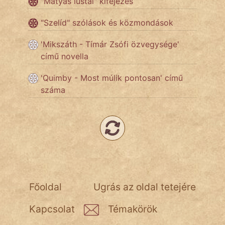
"Mátyás lustái" kifejezés
"Szelíd" szólások és közmondások
Népszerű szerzőink:
'Mikszáth - Tímár Zsófi özvegysége'
című novella
cinege
'Quimby - Most múlik pontosan' című
fantom
száma
Hunor
Jób Gedeon
Láron Ádám
mikkamakka
Főoldal
Ugrás az oldal tetejére
vörös ördög
Kapcsolat
Témakörök
nagyöreg