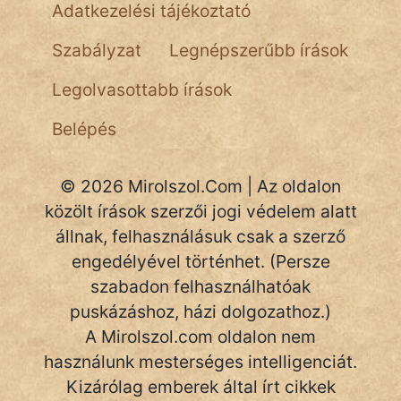
Adatkezelési tájékoztató
NapHold
Szabályzat
Legnépszerűbb írások
Név nélkül
Legolvasottabb írások
pszichopati
Belépés
szegény legény
Hoffer Botond
© 2026 Mirolszol.Com | Az oldalon
közölt írások szerzői jogi védelem alatt
szemfüles
állnak, felhasználásuk csak a szerző
engedélyével történhet. (Persze
szabadon felhasználhatóak
puskázáshoz, házi dolgozathoz.)
A Mirolszol.com oldalon nem
használunk mesterséges intelligenciát.
Kizárólag emberek által írt cikkek