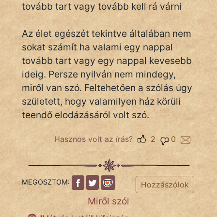
tovább tart vagy tovább kell rá várni
Az élet egészét tekintve általában nem
IRODALOM
sokat számít ha valami egy nappal
SZÓLÁS
tovább tart vagy egy nappal kevesebb
És
ideig. Persze nyilván nem mindegy,
KÖZMONDÁS
miről van szó. Feltehetően a szólás úgy
született, hogy valamilyen ház körüli
PSZICHO
teendő elodázásáról volt szó.
ZENE
Hasznos volt az írás?
2
0
FILM
ÉLETMÓD
MEGOSZTOM:
Hozzászólok
MAGYARSÁG
Miről szól
És
TÖRTÉNELEM