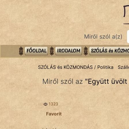
SZÓLÁS ÉS KÖZMONDÁS
témák:
Bibliai
Miről szól a(z)
Kifejezések
Közmondások
FŐOLDAL
IRODALOM
SZÓLÁS és KÖZ
Rímelő
SZÓLÁS és KÖZMONDÁS
/
Politika
Száll
Szállóigék
Miről szól az
"
Együtt üvölt
Szóláscsoportok
Szólások
1323
Tréfás
Favorit