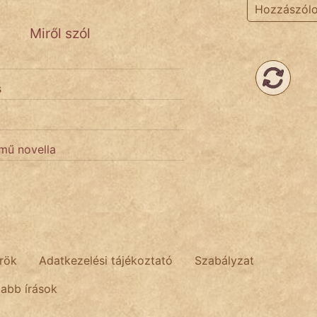
Hozzászól
Miről szól
s
ímű novella
rök
Adatkezelési tájékoztató
Szabályzat
tabb írások