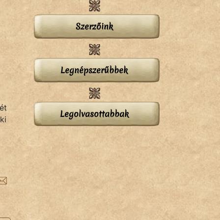
Szerzőink
Legnépszerűbbek
ét
Legolvasottabbak
ki