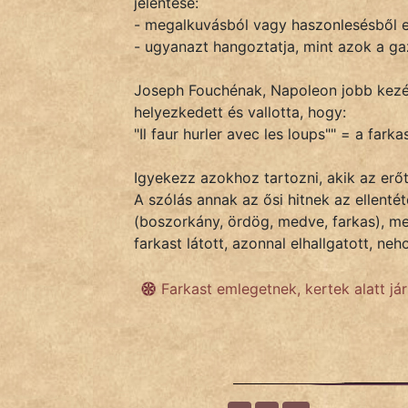
jelentése:
- megalkuvásból vagy haszonlesésből 
- ugyanazt hangoztatja, mint azok a ga
IRODALOM
Joseph Fouchénak, Napoleon jobb kezén
SZÓLÁS
helyezkedett és vallotta, hogy:
És
"Il faur hurler avec les loups"" = a fark
KÖZMONDÁS
Igyekezz azokhoz tartozni, akik az erőt 
PSZICHO
A szólás annak az ősi hitnek az ellenté
(boszorkány, ördög, medve, farkas), mer
ZENE
farkast látott, azonnal elhallgatott, ne
FILM
Farkast emlegetnek, kertek alatt jár
ÉLETMÓD
MAGYARSÁG
És
TÖRTÉNELEM