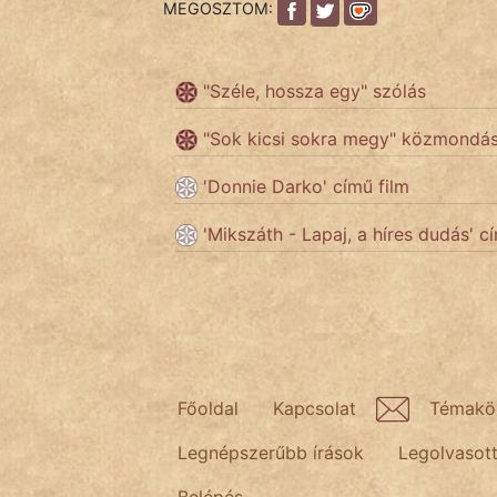
MEGOSZTOM:
Népszerű szerzőink:
"Széle, hossza egy" szólás
cinege
"Sok kicsi sokra megy" közmondá
fantom
'Donnie Darko' című film
Hunor
'Mikszáth - Lapaj, a híres dudás' c
Jób Gedeon
Láron Ádám
mikkamakka
Főoldal
Kapcsolat
Témakö
vörös ördög
Legnépszerűbb írások
Legolvasot
nagyöreg
Belépés