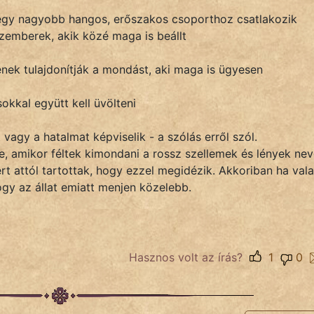
egy nagyobb hangos, erőszakos csoporthoz csatlakozik
zemberek, akik közé maga is beállt
ek tulajdonítják a mondást, aki maga is ügyesen
asokkal együtt kell üvölteni
vagy a hatalmat képviselik - a szólás erről szól.
te, amikor féltek kimondani a rossz szellemek és lények nev
t attól tartottak, hogy ezzel megidézik. Akkoriban ha vala
hogy az állat emiatt menjen közelebb.
Hasznos volt az írás?
1
0