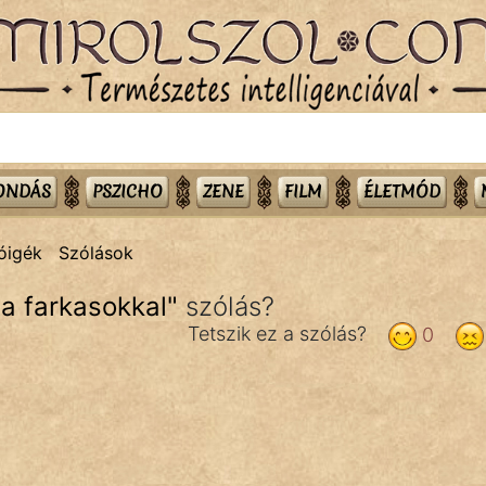
MONDÁS
PSZICHO
ZENE
FILM
ÉLETMÓD
óigék
Szólások
 a farkasokkal
"
szólás?
Tetszik ez a szólás?
0