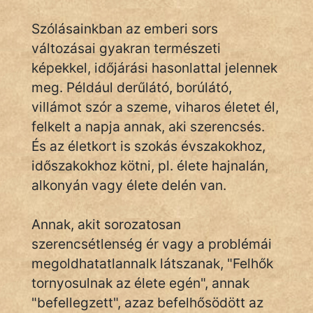
Szólásainkban az emberi sors
változásai gyakran természeti
IRODALOM
képekkel, időjárási hasonlattal jelennek
SZÓLÁS
meg. Például derűlátó, borúlátó,
És
villámot szór a szeme, viharos életet él,
KÖZMONDÁS
felkelt a napja annak, aki szerencsés.
És az életkort is szokás évszakokhoz,
PSZICHO
időszakokhoz kötni, pl. élete hajnalán,
ZENE
alkonyán vagy élete delén van.
FILM
Annak, akit sorozatosan
szerencsétlenség ér vagy a problémái
ÉLETMÓD
megoldhatatlannalk látszanak, "Felhők
MAGYARSÁG
tornyosulnak az élete egén", annak
És
"befellegzett", azaz befelhősödött az
TÖRTÉNELEM