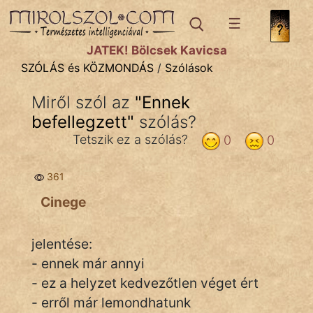
SZÓLÁS ÉS KÖZMONDÁS
témák:
JÁTÉK! Bölcsek Kavicsa
Bibliai
SZÓLÁS és KÖZMONDÁS
/
Szólások
Kifejezések
Miről szól az
"
Ennek
befellegzett
Közmondások
"
szólás?
Tetszik ez a szólás?
0
0
Rímelő
361
Szállóigék
Cinege
Szóláscsoportok
Szólások
jelentése:
- ennek már annyi
Tréfás
- ez a helyzet kedvezőtlen véget ért
- erről már lemondhatunk