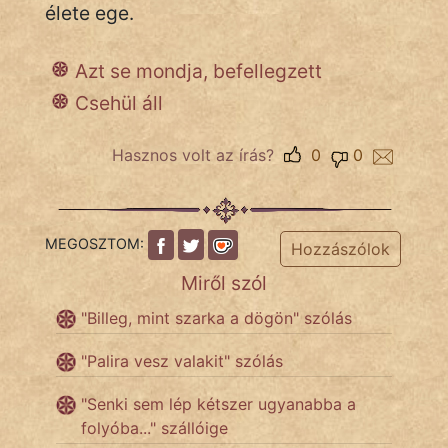
élete ege.
Népszerű szerzőink:
Azt se mondja, befellegzett
Csehül áll
cinege
Hasznos volt az írás?
0
0
fantom
Hunor
MEGOSZTOM:
Jób Gedeon
Hozzászólok
Miről szól
Láron Ádám
"Billeg, mint szarka a dögön" szólás
mikkamakka
"Palira vesz valakit" szólás
vörös ördög
"Senki sem lép kétszer ugyanabba a
nagyöreg
folyóba..." szállóige