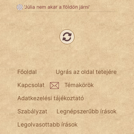
NapHold
'Júlia nem akar a földön járni'
Név nélkül
pszichopati
szegény legény
Hoffer Botond
Főoldal
Ugrás az oldal tetejére
szemfüles
Kapcsolat
Témakörök
Adatkezelési tájékoztató
Szabályzat
Legnépszerűbb írások
Legolvasottabb írások