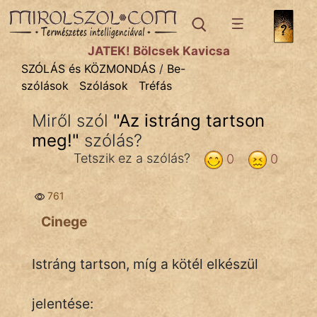
SZÓLÁS ÉS KÖZMONDÁS
témák:
JÁTÉK! Bölcsek Kavicsa
Bibliai
SZÓLÁS és KÖZMONDÁS
/
Be-
szólások
Szólások
Tréfás
Kifejezések
Miről szól
"
Az istráng tartson
Közmondások
meg!
"
szólás?
Rímelő
Tetszik ez a szólás?
0
0
Szállóigék
761
Szóláscsoportok
Cinege
Szólások
Istráng tartson, míg a kötél elkészül
Tréfás
jelentése: