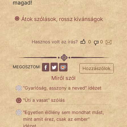
magad!
Népszerű szerzőink:
Átok szólások, rossz kívánságok
cinege
Hasznos volt az írás?
0
0
fantom
Hunor
MEGOSZTOM:
Hozzászólok
Jób Gedeon
Miről szól
Láron Ádám
"Gyarlóság, asszony a neved" idézet
mikkamakka
"Üti a vasat" szólás
vörös ördög
"Egyetlen élőlény sem mondhat mást,
mint amit érez, csak az ember"
nagyöreg
idézet