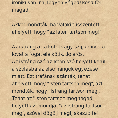
ironikusan: na, legyen véged! kösd föl
magad!
IRODALOM
Akkor mondták, ha valaki tüsszentett
ahelyett, hogy "az Isten tartson meg!"
SZÓLÁS
És
KÖZMONDÁS
Az istráng az a kötél vagy szíj, amivel a
lovat a fogat elé kötik. Jó erős.
PSZICHO
Az istráng szó az Isten szó helyett kerül
a szólásba az első hangok egyezése
ZENE
miatt. Ezt tréfának szánták, tehát
FILM
ahelyett, hogy "Isten tartson meg", azt
mondták, hogy "Istráng tartson meg".
ÉLETMÓD
Tehát az "Isten tartson meg téged"
MAGYARSÁG
helyett azt mondja: "az istráng tartson
És
meg", szóval dögölj meg!, akaszd fel
TÖRTÉNELEM