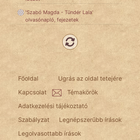
NapHold
'Szabó Magda - Tündér Lala'
olvasónapló, fejezetek
Név nélkül
pszichopati
szegény legény
Hoffer Botond
szemfüles
Főoldal
Ugrás az oldal tetejére
Kapcsolat
Témakörök
Adatkezelési tájékoztató
Szabályzat
Legnépszerűbb írások
Legolvasottabb írások