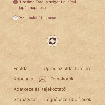
'Urasima Taro, a sziget fia' című
japán népmese
Népszerű szerzőink:
'Az amulett' tanmese
cinege
fantom
Hunor
Jób Gedeon
Láron Ádám
Főoldal
Ugrás az oldal tetejére
mikkamakka
Kapcsolat
Témakörök
vörös ördög
Adatkezelési tájékoztató
nagyöreg
Szabályzat
Legnépszerűbb írások