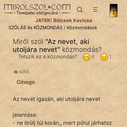
SZÓLÁS ÉS KÖZMONDÁS
témák:
JÁTÉK! Bölcsek Kavicsa
Bibliai
SZÓLÁS és KÖZMONDÁS
/
Közmondások
Kifejezések
Miről szól
"
Az nevet, aki
utoljára nevet
Közmondások
"
közmondás?
Tetszik ez a közmondás?
6
1
Rímelő
4256
Szállóigék
Cinege
Szóláscsoportok
Szólások
Az nevet igazán, aki utoljára nevet
Tréfás
jelentése:
- ne örülj túl korán,, mert pórul járhatsz