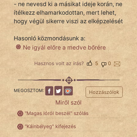
- ne nevesd ki a másikat ideje korán, ne
ítélkezz elhamarkodottan, mert lehet,
hogy végül sikerre viszi az elképzelését
IRODALOM
SZÓLÁS
Hasonló közmondásunk a:
És
Ne igyál előre a medve bőrére
KÖZMONDÁS
Hasznos volt az írás?
5
0
PSZICHO
ZENE
FILM
MEGOSZTOM:
Hozzászólok
Miről szól
ÉLETMÓD
"Magas lóról beszél" szólás
MAGYARSÁG
És
"Káinbélyeg" kifejezés
TÖRTÉNELEM