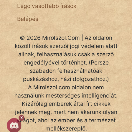
NapHold
Legolvasottabb írások
Név nélkül
Belépés
pszichopati
© 2026 Mirolszol.Com | Az oldalon
szegény legény
közölt írások szerzői jogi védelem alatt
Hoffer Botond
állnak, felhasználásuk csak a szerző
engedélyével történhet. (Persze
szemfüles
szabadon felhasználhatóak
puskázáshoz, házi dolgozathoz.)
A Mirolszol.com oldalon nem
használunk mesterséges intelligenciát.
Kizárólag emberek által írt cikkek
jelennek meg, mert nem akarunk olyan
X
világot, ahol az ember és a természet
mellékszereplő.