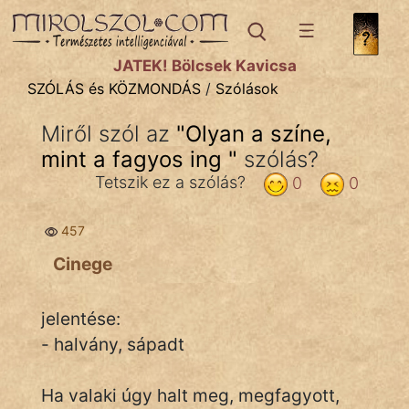
SZÓLÁS ÉS KÖZMONDÁS
témák:
JÁTÉK! Bölcsek Kavicsa
Bibliai
SZÓLÁS és KÖZMONDÁS
/
Szólások
Kifejezések
Miről szól az
"
Olyan a színe,
mint a fagyos ing
Közmondások
"
szólás?
Tetszik ez a szólás?
0
0
Rímelő
457
Szállóigék
Cinege
Szóláscsoportok
Szólások
jelentése:
- halvány, sápadt
Tréfás
Ha valaki úgy halt meg, megfagyott,