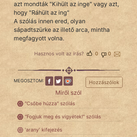
azt mondták "Kihült az inge" vagy azt,
hogy "Ráhült az ing"
A szólás innen ered, olyan
IRODALOM
sápadtszürke az illető arca, mintha
SZÓLÁS
megfagyott volna.
És
KÖZMONDÁS
Hasznos volt az írás?
0
0
PSZICHO
ZENE
MEGOSZTOM:
Hozzászólok
Miről szól
FILM
"Csőbe húzza" szólás
ÉLETMÓD
"Fogjuk meg és vigyétek!" szólás
MAGYARSÁG
És
'arany' kifejezés
TÖRTÉNELEM