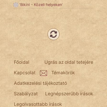
'Bikini - Közeli helyeken'
Népszerű szerzőink:
cinege
fantom
Hunor
Jób Gedeon
Főoldal
Ugrás az oldal tetejére
Láron Ádám
Kapcsolat
Témakörök
mikkamakka
Adatkezelési tájékoztató
vörös ördög
Szabályzat
Legnépszerűbb írások
nagyöreg
Legolvasottabb írások