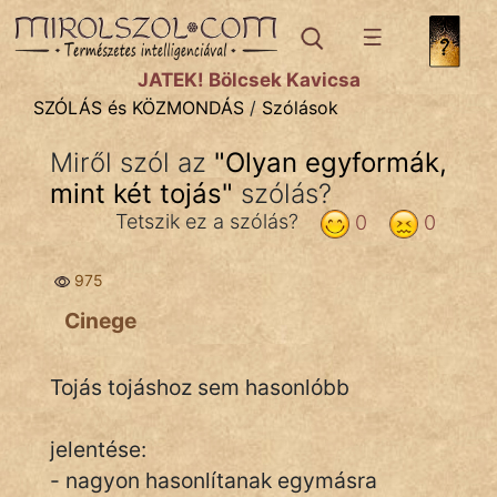
SZÓLÁS ÉS KÖZMONDÁS
témák:
JÁTÉK! Bölcsek Kavicsa
Bibliai
SZÓLÁS és KÖZMONDÁS
/
Szólások
Kifejezések
Miről szól az
"
Olyan egyformák,
mint két tojás
Közmondások
"
szólás?
Tetszik ez a szólás?
0
0
Rímelő
975
Szállóigék
Cinege
Szóláscsoportok
Szólások
Tojás tojáshoz sem hasonlóbb
Tréfás
jelentése:
- nagyon hasonlítanak egymásra