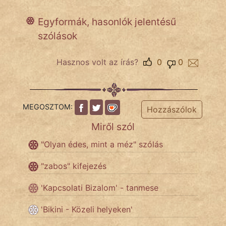
Egyformák, hasonlók jelentésű
szólások
IRODALOM
SZÓLÁS
Hasznos volt az írás?
0
0
És
KÖZMONDÁS
PSZICHO
MEGOSZTOM:
Hozzászólok
Miről szól
ZENE
"Olyan édes, mint a méz" szólás
FILM
"zabos" kifejezés
ÉLETMÓD
'Kapcsolati Bizalom' - tanmese
MAGYARSÁG
És
'Bikini - Közeli helyeken'
TÖRTÉNELEM