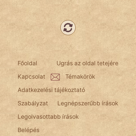
Népszerű szerzőink:
cinege
fantom
Hunor
Főoldal
Ugrás az oldal tetejére
Jób Gedeon
Kapcsolat
Témakörök
Láron Ádám
Adatkezelési tájékoztató
mikkamakka
Szabályzat
Legnépszerűbb írások
vörös ördög
Legolvasottabb írások
nagyöreg
Belépés