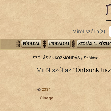
SZÓLÁS ÉS KÖZMONDÁS
témák:
Bibliai
Miről szól a(z)
Kifejezések
Közmondások
FŐOLDAL
IRODALOM
SZÓLÁS és KÖZ
Rímelő
SZÓLÁS és KÖZMONDÁS
/
Szólások
Szállóigék
Miről szól az
"
Öntsünk tisz
Szóláscsoportok
Szólások
2334
Tréfás
Cinege