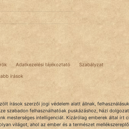
rök
Adatkezelési tájékoztató
Szabályzat
tabb írások
lt írások szerzői jogi védelem alatt állnak, felhasználásu
sze szabadon felhasználhatóak puskázáshoz, házi dolgozat
k mesterséges intelligenciát. Kizárólag emberek által írt
olyan világot, ahol az ember és a természet mellékszereplő