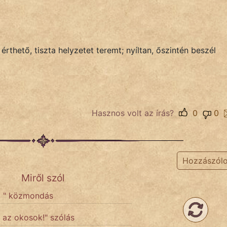
érthető, tiszta helyzetet teremt; nyíltan, őszintén beszél
Hasznos volt az írás?
0
0
Hozzászól
Miről szól
ba " közmondás
 az okosok!" szólás