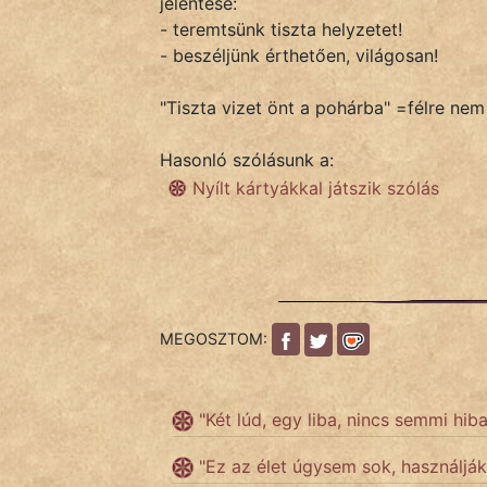
jelentése:
- teremtsünk tiszta helyzetet!
- beszéljünk érthetően, világosan!
IRODALOM
"Tiszta vizet önt a pohárba" =félre nem 
SZÓLÁS
És
Hasonló szólásunk a:
KÖZMONDÁS
Nyílt kártyákkal játszik szólás
PSZICHO
ZENE
FILM
MEGOSZTOM:
ÉLETMÓD
"Két lúd, egy liba, nincs semmi hi
MAGYARSÁG
És
"Ez az élet úgysem sok, használják
TÖRTÉNELEM