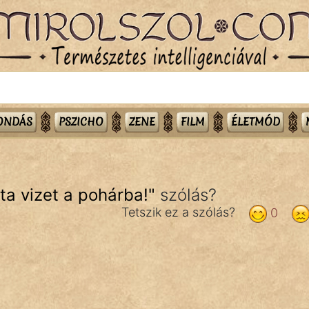
MONDÁS
PSZICHO
ZENE
FILM
ÉLETMÓD
ta vizet a pohárba!
"
szólás?
Tetszik ez a szólás?
0