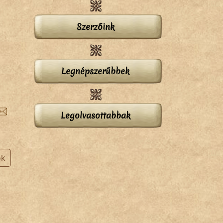
Szerzőink
Legnépszerűbbek
Legolvasottabbak
ok