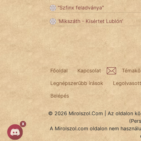
"Szfinx feladványa"
Népszerű szerzőink:
'Mikszáth - Kísértet Lublón'
cinege
fantom
Hunor
Főoldal
Kapcsolat
Témakö
Jób Gedeon
Legnépszerűbb írások
Legolvasot
Láron Ádám
Belépés
mikkamakka
© 2026 Mirolszol.Com | Az oldalon közö
vörös ördög
(Per
X
A Mirolszol.com oldalon nem használun
nagyöreg