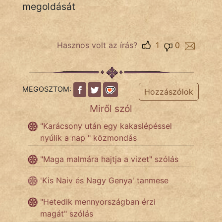
megoldását
IRODALOM
Hasznos volt az írás?
1
0
SZÓLÁS
És
KÖZMONDÁS
MEGOSZTOM:
Hozzászólok
PSZICHO
Miről szól
ZENE
"Karácsony után egy kakaslépéssel
nyúlik a nap " közmondás
FILM
"Maga malmára hajtja a vizet" szólás
ÉLETMÓD
'Kis Naiv és Nagy Genya' tanmese
MAGYARSÁG
"Hetedik mennyországban érzi
És
magát" szólás
TÖRTÉNELEM