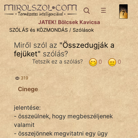
SZÓLÁS ÉS KÖZMONDÁS
témák:
JÁTÉK! Bölcsek Kavicsa
Bibliai
SZÓLÁS és KÖZMONDÁS
/
Szólások
Kifejezések
Miről szól az
"
Összedugják a
fejüket
Közmondások
"
szólás?
Tetszik ez a szólás?
0
0
Rímelő
319
Szállóigék
Cinege
Szóláscsoportok
Szólások
jelentése:
- összeülnek, hogy megbeszéljenek
Tréfás
valamit
- összejönnek megvitatni egy ügy