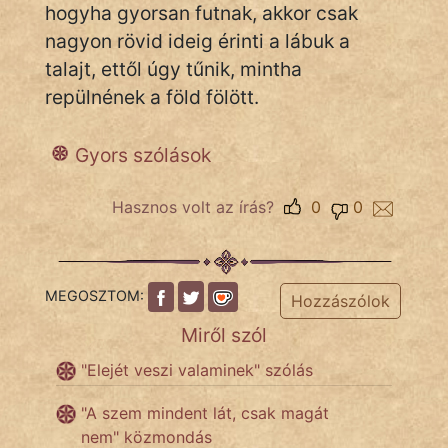
hogyha gyorsan futnak, akkor csak
nagyon rövid ideig érinti a lábuk a
talajt, ettől úgy tűnik, mintha
IRODALOM
repülnének a föld fölött.
SZÓLÁS
És
Gyors szólások
KÖZMONDÁS
Hasznos volt az írás?
0
0
PSZICHO
ZENE
MEGOSZTOM:
Hozzászólok
FILM
Miről szól
ÉLETMÓD
"Elejét veszi valaminek" szólás
MAGYARSÁG
"A szem mindent lát, csak magát
És
nem" közmondás
TÖRTÉNELEM