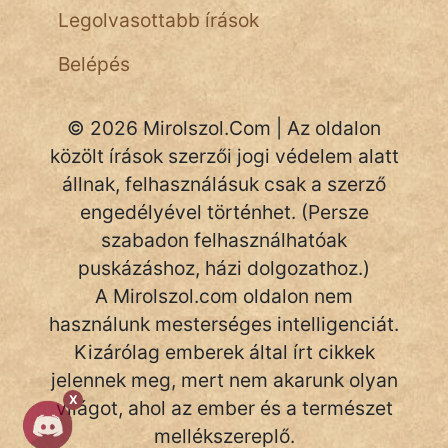
Legolvasottabb írások
NapHold
Belépés
Név nélkül
pszichopati
© 2026 Mirolszol.Com | Az oldalon
szegény legény
közölt írások szerzői jogi védelem alatt
állnak, felhasználásuk csak a szerző
Hoffer Botond
engedélyével történhet. (Persze
szabadon felhasználhatóak
szemfüles
puskázáshoz, házi dolgozathoz.)
A Mirolszol.com oldalon nem
használunk mesterséges intelligenciát.
Kizárólag emberek által írt cikkek
jelennek meg, mert nem akarunk olyan
X
világot, ahol az ember és a természet
mellékszereplő.