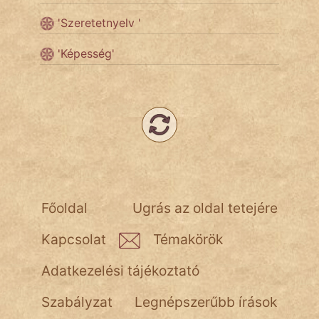
'Szeretetnyelv '
Népszerű szerzőink:
'Képesség'
cinege
fantom
Hunor
Jób Gedeon
Főoldal
Ugrás az oldal tetejére
Láron Ádám
Kapcsolat
Témakörök
mikkamakka
Adatkezelési tájékoztató
vörös ördög
Szabályzat
Legnépszerűbb írások
nagyöreg