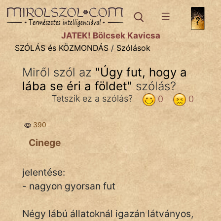
SZÓLÁS ÉS KÖZMONDÁS
témák:
JÁTÉK! Bölcsek Kavicsa
Bibliai
SZÓLÁS és KÖZMONDÁS
/
Szólások
Kifejezések
Miről szól az
"
Úgy fut, hogy a
lába se éri a földet
Közmondások
"
szólás?
Tetszik ez a szólás?
0
0
Rímelő
390
Szállóigék
Cinege
Szóláscsoportok
Szólások
jelentése:
- nagyon gyorsan fut
Tréfás
Négy lábú állatoknál igazán látványos,