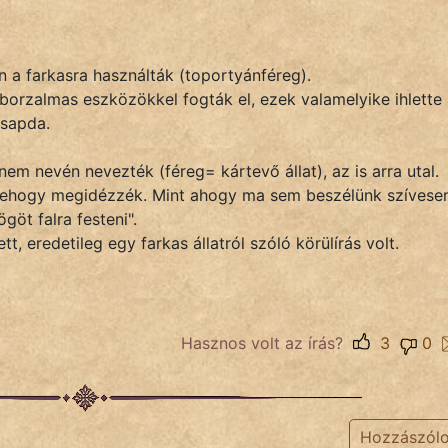
n a farkasra használták (toportyánféreg).
 borzalmas eszközökkel fogták el, ezek valamelyike ihlette
csapda.
nem nevén nevezték (féreg= kártevő állat), az is arra utal.
nehogy megidézzék. Mint ahogy ma sem beszélünk szívese
göt falra festeni".
tt, eredetileg egy farkas állatról szóló körülírás volt.
Hasznos volt az írás?
3
0
Hozzászól