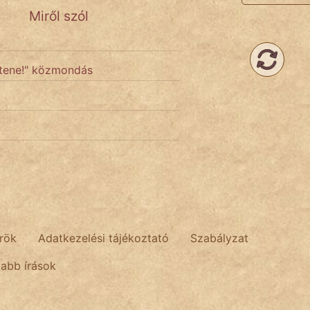
Miről szól
Istene!" közmondás
rök
Adatkezelési tájékoztató
Szabályzat
tabb írások