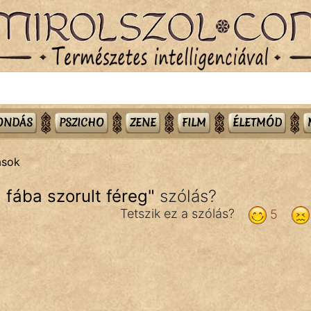
MONDÁS
PSZICHO
ZENE
FILM
ÉLETMÓD
ások
a fába szorult féreg
"
szólás?
Tetszik ez a szólás?
5