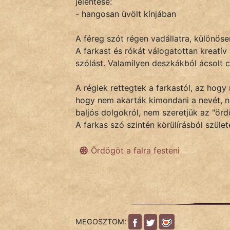
jelentése:
- hangosan üvölt kínjában
IRODALOM
A féreg szót régen vadállatra, különöse
A farkast és rókát válogatottan kreatív
SZÓLÁS
szólást. Valamilyen deszkákból ácsolt 
És
KÖZMONDÁS
A régiek rettegtek a farkastól, az hogy 
hogy nem akarták kimondani a nevét, 
PSZICHO
baljós dolgokról, nem szeretjük az "ördö
A farkas szó szintén körülírásból születe
ZENE
Ördögöt a falra festeni
FILM
ÉLETMÓD
MAGYARSÁG
És
MEGOSZTOM:
TÖRTÉNELEM