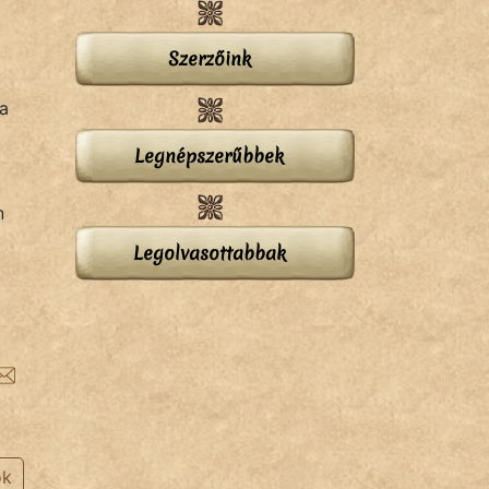
Szerzőink
 a
Legnépszerűbbek
n
Legolvasottabbak
ok