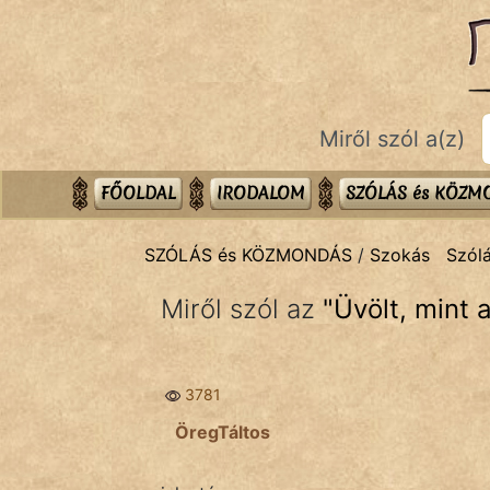
SZÓLÁS ÉS KÖZMONDÁS
témák:
Bibliai
Miről szól a(z)
Kifejezések
Közmondások
FŐOLDAL
IRODALOM
SZÓLÁS és KÖZ
Rímelő
SZÓLÁS és KÖZMONDÁS
/
Szokás
Szól
Szállóigék
Miről szól az
"
Üvölt, mint 
Szóláscsoportok
Szólások
3781
Tréfás
ÖregTáltos