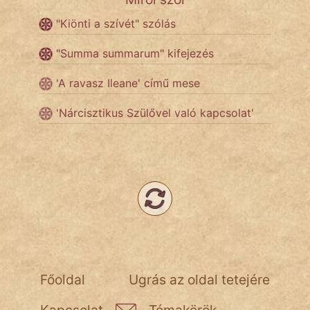
"Kiönti a szívét" szólás
Népszerű szerzőink:
"Summa summarum" kifejezés
cinege
'A ravasz Ileane' című mese
fantom
'Nárcisztikus Szülővel való kapcsolat'
Hunor
Jób Gedeon
Láron Ádám
mikkamakka
vörös ördög
Főoldal
Ugrás az oldal tetejére
nagyöreg