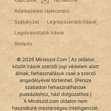
Kapcsolat
Témakörök
NapHold
Adatkezelési tájékoztató
Név nélkül
Szabályzat
Legnépszerűbb írások
pszichopati
Legolvasottabb írások
szegény legény
Belépés
Hoffer Botond
© 2026 Mirolszol.Com | Az oldalon
szemfüles
közölt írások szerzői jogi védelem alatt
állnak, felhasználásuk csak a szerző
engedélyével történhet. (Persze
szabadon felhasználhatóak
puskázáshoz, házi dolgozathoz.)
A Mirolszol.com oldalon nem
használunk mesterséges intelligenciát.