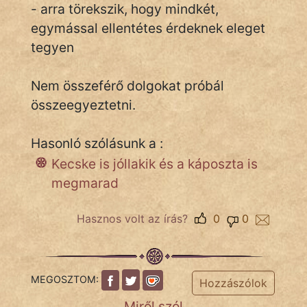
- arra törekszik, hogy mindkét,
egymással ellentétes érdeknek eleget
tegyen
IRODALOM
SZÓLÁS
Nem összeférő dolgokat próbál
És
összeegyeztetni.
KÖZMONDÁS
Hasonló szólásunk a :
PSZICHO
Kecske is jóllakik és a káposzta is
ZENE
megmarad
FILM
Hasznos volt az írás?
0
0
ÉLETMÓD
MAGYARSÁG
MEGOSZTOM:
Hozzászólok
És
TÖRTÉNELEM
Miről szól