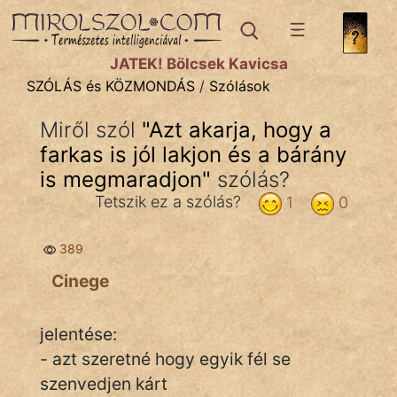
SZÓLÁS ÉS KÖZMONDÁS
témák:
JÁTÉK! Bölcsek Kavicsa
Bibliai
SZÓLÁS és KÖZMONDÁS
/
Szólások
Kifejezések
Miről szól
"
Azt akarja, hogy a
farkas is jól lakjon és a bárány
Közmondások
is megmaradjon
"
szólás?
Rímelő
Tetszik ez a szólás?
1
0
Szállóigék
389
Szóláscsoportok
Cinege
Szólások
jelentése:
Tréfás
- azt szeretné hogy egyik fél se
szenvedjen kárt