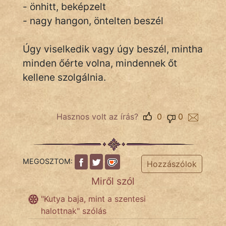
- önhitt, beképzelt
- nagy hangon, öntelten beszél
IRODALOM
Úgy viselkedik vagy úgy beszél, mintha
SZÓLÁS
minden őérte volna, mindennek őt
És
kellene szolgálnia.
KÖZMONDÁS
PSZICHO
Hasznos volt az írás?
0
0
ZENE
FILM
MEGOSZTOM:
Hozzászólok
ÉLETMÓD
Miről szól
"Kutya baja, mint a szentesi
MAGYARSÁG
halottnak" szólás
És
TÖRTÉNELEM