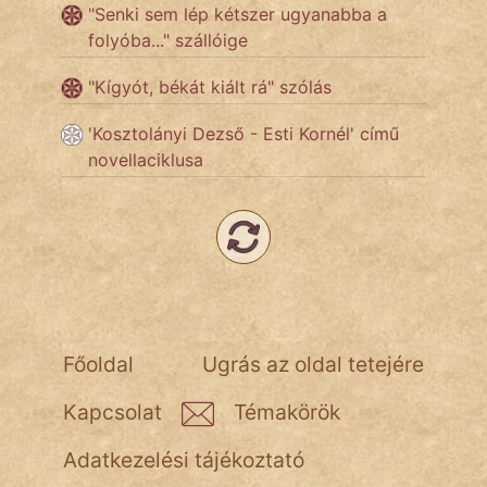
"Senki sem lép kétszer ugyanabba a
folyóba..." szállóige
Népszerű szerzőink:
"Kígyót, békát kiált rá" szólás
cinege
'Kosztolányi Dezső - Esti Kornél' című
novellaciklusa
fantom
Hunor
Jób Gedeon
Láron Ádám
Főoldal
Ugrás az oldal tetejére
mikkamakka
Kapcsolat
Témakörök
vörös ördög
Adatkezelési tájékoztató
nagyöreg