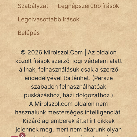
Szabályzat
Legnépszerűbb írások
NapHold
Legolvasottabb írások
Név nélkül
Belépés
pszichopati
szegény legény
© 2026 Mirolszol.Com | Az oldalon
Hoffer Botond
közölt írások szerzői jogi védelem alatt
állnak, felhasználásuk csak a szerző
szemfüles
engedélyével történhet. (Persze
szabadon felhasználhatóak
puskázáshoz, házi dolgozathoz.)
A Mirolszol.com oldalon nem
használunk mesterséges intelligenciát.
Kizárólag emberek által írt cikkek
jelennek meg, mert nem akarunk olyan
X