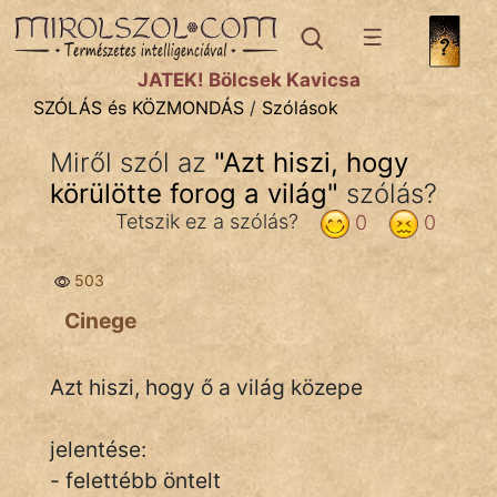
SZÓLÁS ÉS KÖZMONDÁS
témák:
JÁTÉK! Bölcsek Kavicsa
Bibliai
SZÓLÁS és KÖZMONDÁS
/
Szólások
Kifejezések
Miről szól az
"
Azt hiszi, hogy
körülötte forog a világ
Közmondások
"
szólás?
Tetszik ez a szólás?
0
0
Rímelő
503
Szállóigék
Cinege
Szóláscsoportok
Szólások
Azt hiszi, hogy ő a világ közepe
Tréfás
jelentése:
- felettébb öntelt