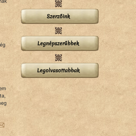
nak
Szerzőink
Legnépszerűbbek
még
Legolvasottabbak
nem
ta,
meg