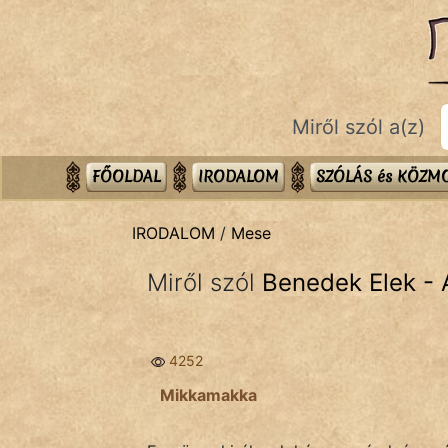
IRODALOM
témák:
Dráma
Miről szól a(z)
Elbeszélő
Költemény
FŐOLDAL
IRODALOM
SZÓLÁS és KÖZ
Eposz
IRODALOM
/
Mese
Komédia
Miről szól
Benedek Elek - 
Kötelező
Legenda
4252
Mese
Mikkamakka
Mitológia