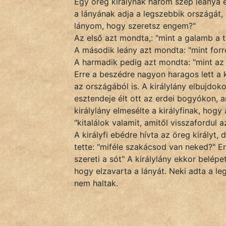
Egy öreg királynak három szép leánya 
Monda
a lányának adja a legszebbik országát, 
lányom, hogy szeretsz engem?"
Novella
Az első azt mondta,: "mint a galamb a t
És
A második leány azt mondta: "mint forr
Elbeszélés
A harmadik pedig azt mondta: "mint az
Regény
Erre a beszédre nagyon haragos lett a k
az országából is. A királylány elbujdo
Tanmese
esztendeje élt ott az erdei bogyókon, am
királylány elmesélte a királyfinak, hogy
Vers
"kitalálok valamit, amitől visszafordul 
A királyfi ebédre hívta az öreg királyt
tette: "miféle szakácsod van neked?" E
szereti a sót" A királylány ekkor belép
hogy elzavarta a lányát. Neki adta a l
nem haltak.
IRODALOM
SZÓLÁS
És