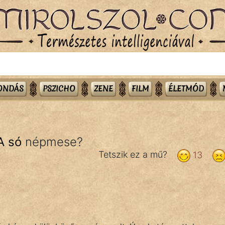
MONDÁS
PSZICHO
ZENE
FILM
ÉLETMÓD
A só
népmese?
Tetszik ez a mű?
13