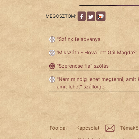
KÖZMONDÁS
MEGOSZTOM:
PSZICHO
ZENE
"Szfinx feladványa"
FILM
'Mikszáth - Hova lett Gál Magda?' 
ÉLETMÓD
"Szerencse fia" szólás
MAGYARSÁG
"Nem mindig lehet megtenni, amit k
És
amit lehet" szállóige
TÖRTÉNELEM
Népszerű szerzőink:
cinege
Főoldal
Kapcsolat
Témakö