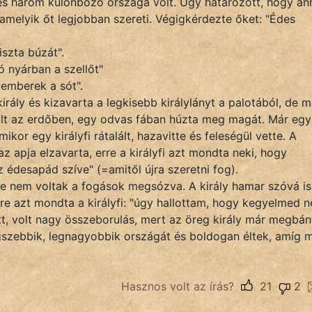
és három különböző országa volt. Úgy határozott, hogy an
amelyik őt legjobban szereti. Végigkérdezte őket: "Édes
iszta búzát".
ó nyárban a szellőt"
 emberek a sót".
irály és kizavarta a legkisebb királylányt a palotából, de 
kolt az erdőben, egy odvas fában húzta meg magát. Már egy
ikor egy királyfi rátalált, hazavitte és feleségül vette. A
 az apja elzavarta, erre a királyfi azt mondta neki, hogy
az édesapád szíve" (=amitől újra szeretni fog).
, de nem voltak a fogások megsózva. A király hamar szóvá is
rre azt mondta a királyfi: "úgy hallottam, hogy kegyelmed 
ett, volt nagy összeborulás, mert az öreg király már megbán
egszebbik, legnagyobbik országát és boldogan éltek, amíg 
Hasznos volt az írás?
21
2