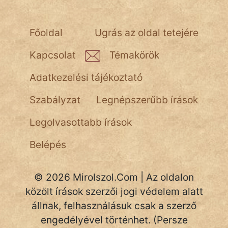
fantom
Hunor
Főoldal
Ugrás az oldal tetejére
Jób Gedeon
Kapcsolat
Témakörök
Láron Ádám
Adatkezelési tájékoztató
mikkamakka
Szabályzat
Legnépszerűbb írások
vörös ördög
Legolvasottabb írások
nagyöreg
Belépés
NapHold
© 2026 Mirolszol.Com | Az oldalon
Név nélkül
közölt írások szerzői jogi védelem alatt
pszichopati
állnak, felhasználásuk csak a szerző
engedélyével történhet. (Persze
szegény legény