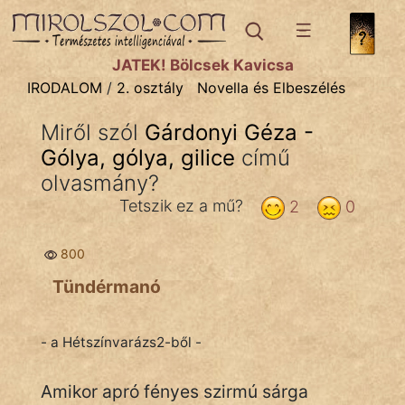
IRODALOM
témák:
JÁTÉK! Bölcsek Kavicsa
Dráma
IRODALOM
/
2. osztály
Novella és Elbeszélés
Elbeszélő
Miről szól
Gárdonyi Géza -
Költemény
Gólya, gólya, gilice
című
Eposz
olvasmány?
Tetszik ez a mű?
2
0
Komédia
Kötelező
800
Tündérmanó
Legenda
Mese
- a Hétszínvarázs2-ből -
Mitológia
Amikor apró fényes szirmú sárga