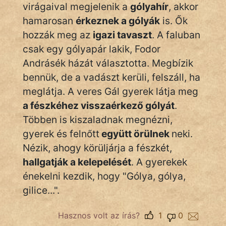
Monda
virágaival megjelenik a
gólyahír
, akkor
hamarosan
érkeznek a gólyák
is. Ők
Novella
hozzák meg az
igazi tavaszt
. A faluban
És
csak egy gólyapár lakik, Fodor
Elbeszélés
Andrásék házát választotta. Megbízik
Regény
bennük, de a vadászt kerüli, felszáll, ha
meglátja. A veres Gál gyerek látja meg
Tanmese
a fészkéhez visszaérkező gólyát
.
Vers
Többen is kiszaladnak megnézni,
gyerek és felnőtt
együtt örülnek
neki.
Nézik, ahogy körüljárja a fészkét,
hallgatják a kelepelését
. A gyerekek
énekelni kezdik, hogy "Gólya, gólya,
IRODALOM
gilice...".
SZÓLÁS
Hasznos volt az írás?
1
0
És