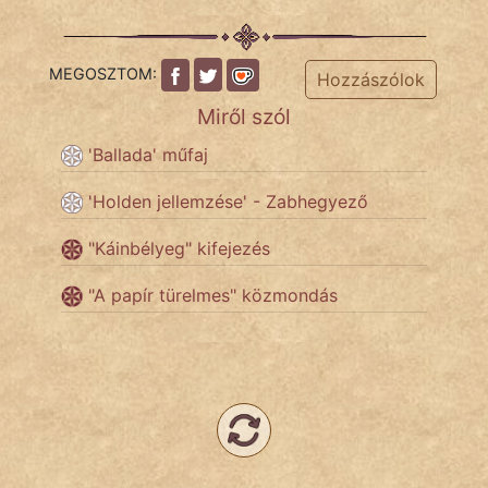
KÖZMONDÁS
PSZICHO
MEGOSZTOM:
Hozzászólok
ZENE
Miről szól
'Ballada' műfaj
FILM
'Holden jellemzése' - Zabhegyező
ÉLETMÓD
"Káinbélyeg" kifejezés
MAGYARSÁG
És
"A papír türelmes" közmondás
TÖRTÉNELEM
Népszerű szerzőink:
cinege