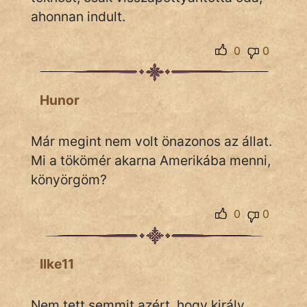
KÖZMONDÁS
ahonnan indult.
PSZICHO
0
0
ZENE
Hunor
FILM
ÉLETMÓD
Már megint nem volt önazonos az állat.
Mi a tökömér akarna Amerikába menni,
MAGYARSÁG
könyörgöm?
És
TÖRTÉNELEM
0
0
Népszerű szerzőink:
Ilke11
cinege
Nem tett semmit azért, hogy király