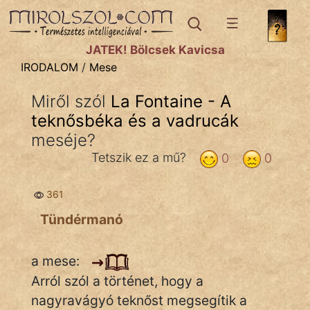
IRODALOM
témák:
JÁTÉK! Bölcsek Kavicsa
Dráma
IRODALOM
/
Mese
Elbeszélő
Miről szól
La Fontaine - A
Költemény
teknősbéka és a vadrucák
Eposz
meséje?
Tetszik ez a mű?
0
0
Komédia
Kötelező
361
Tündérmanó
Legenda
Mese
a mese:
Arról szól a történet, hogy a
Mitológia
nagyravágyó teknőst megsegítik a