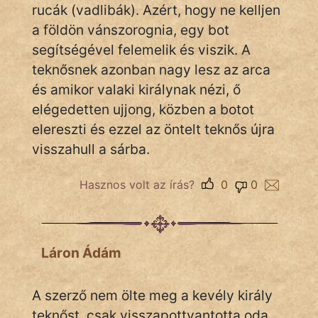
Monda
rucák (vadlibák). Azért, hogy ne kelljen
a földön vánszorognia, egy bot
Novella
segítségével felemelik és viszik. A
És
teknősnek azonban nagy lesz az arca
Elbeszélés
és amikor valaki királynak nézi, ő
Regény
elégedetten ujjong, közben a botot
elereszti és ezzel az öntelt teknős újra
Tanmese
visszahull a sárba.
Vers
Hasznos volt az írás?
0
0
Láron Ádám
IRODALOM
SZÓLÁS
A szerző nem ölte meg a kevély király
És
teknőst, csak visszapottyantotta oda,