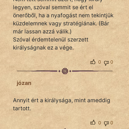
fantom
legyen, szóval semmit se ért el
Hunor
önerőből, ha a nyafogást nem tekintjük
küzdelemnek vagy stratégiának. (Bár
Jób Gedeon
már lassan azzá válik.)
Szóval érdemtelenül szerzett
Láron Ádám
királyságnak ez a vége.
mikkamakka
0
0
vörös ördög
nagyöreg
józan
NapHold
Annyit ért a királysága, mint ameddig
Név nélkül
tartott.
pszichopati
0
0
szegény legény