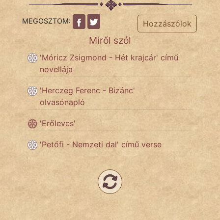
Hoffer Botond
MEGOSZTOM:
Hozzászólok
Miről szól
szemfüles
'Móricz Zsigmond - Hét krajcár' című
novellája
'Herczeg Ferenc - Bizánc'
olvasónapló
'Erőleves'
'Petőfi - Nemzeti dal' című verse