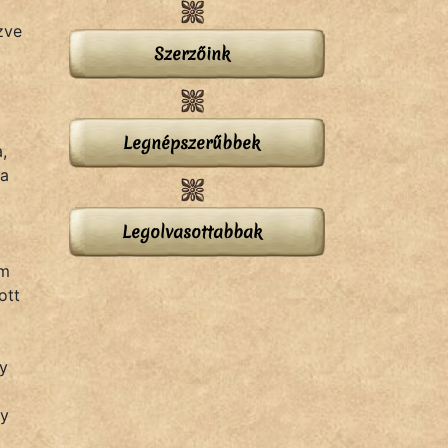
zve
Szerzőink
Legnépszerűbbek
,
ka
Legolvasottabbak
em
ott
ly
ny