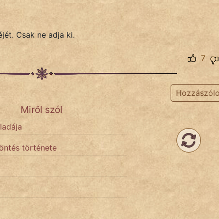
jét. Csak ne adja ki.
7
Hozzászól
Miről szól
ladája
döntés története