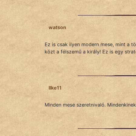
Hoffer Botond
szemfüles
watson
Ez is csak ilyen modern mese, mint a t
közt a félszemű a király! Ez is egy str
Ilke11
Minden mese szeretnivaló. Mindenkinek 