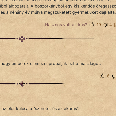
ábbi áldozatait. A boszorkányból egy kis kendős öregassz
k és a néhány év múlva megszüketett gyermeküket dajkálta.
Hasznos volt az írás?
19
4
, hogy emberek elemezni próbálják ezt a maszlagot.
6
z élet kulcsa a "szeretet és az akarás".