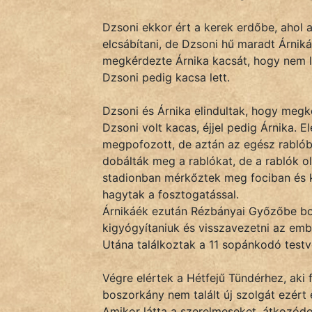
KÖZMONDÁS
Dzsoni ekkor ért a kerek erdőbe, ahol
PSZICHO
elcsábítani, de Dzsoni hű maradt Árnik
megkérdezte Árnika kacsát, hogy nem lá
ZENE
Dzsoni pedig kacsa lett.
FILM
Dzsoni és Árnika elindultak, hogy megke
Dzsoni volt kacas, éjjel pedig Árnika. E
ÉLETMÓD
megpofozott, de aztán az egész rablób
dobálták meg a rablókat, de a rablók 
MAGYARSÁG
stadionban mérkőztek meg fociban és k
És
hagytak a fosztogatással.
TÖRTÉNELEM
Árnikáék ezután Rézbányai Győzőbe botl
kigyógyítaniuk és visszavezetni az em
Népszerű szerzőink:
Utána találkoztak a 11 sopánkodó testvé
Végre elértek a Hétfejű Tündérhez, aki
cinege
boszorkány nem talált új szolgát ezért 
Amikor látta a szerelmeseket, átkozódot