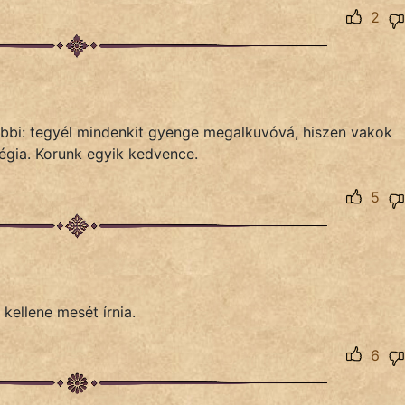
2
öbbi: tegyél mindenkit gyenge megalkuvóvá, hiszen vakok
atégia. Korunk egyik kedvence.
5
kellene mesét írnia.
6