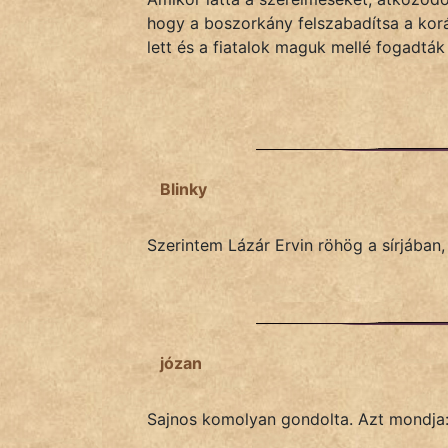
fantom
hogy a boszorkány felszabadítsa a kor
lett és a fiatalok maguk mellé fogadtá
Hunor
Jób Gedeon
Láron Ádám
mikkamakka
Blinky
vörös ördög
Szerintem Lázár Ervin röhög a sírjában
nagyöreg
NapHold
Név nélkül
józan
pszichopati
Sajnos komolyan gondolta. Azt mondja: a
szegény legény