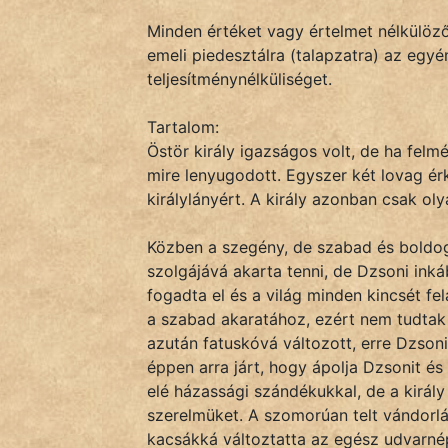
Monda
Minden értéket vagy értelmet nélkülö
Novella
emeli piedesztálra (talapzatra) az egyé
És
teljesítménynélküliséget.
Elbeszélés
Tartalom:
Regény
Östör király igazságos volt, de ha felmé
mire lenyugodott. Egyszer két lovag ér
Tanmese
királylányért. A király azonban csak oly
Vers
Közben a szegény, de szabad és boldog
szolgájává akarta tenni, de Dzsoni ink
fogadta el és a világ minden kincsét fe
a szabad akaratához, ezért nem tudtak
azután fatuskóvá változott, erre Dzsoni
IRODALOM
éppen arra járt, hogy ápolja Dzsonit é
elé házassági szándékukkal, de a király
SZÓLÁS
szerelmüket. A szomorúan telt vándor
És
kacsákká változtatta az egész udvarnép