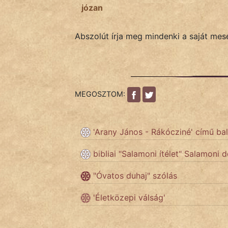
józan
Abszolút írja meg mindenki a saját mesé
MEGOSZTOM:
'Arany János - Rákócziné' című bal
bibliai "Salamoni ítélet" Salamoni 
"Óvatos duhaj" szólás
'Életközepi válság'