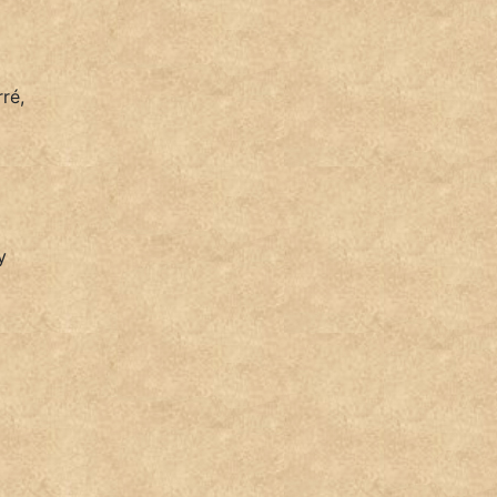
ré,
y