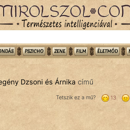
MONDÁS
PSZICHO
ZENE
FILM
ÉLETMÓD
zegény Dzsoni és Árnika
című
Tetszik ez a mű?
13