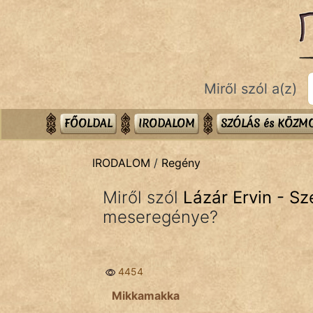
IRODALOM
témák:
Dráma
Miről szól a(z)
Elbeszélő
Költemény
FŐOLDAL
IRODALOM
SZÓLÁS és KÖZ
Eposz
IRODALOM
/
Regény
Komédia
Miről szól
Lázár Ervin - S
Kötelező
meseregénye?
Legenda
Mese
4454
Mitológia
Mikkamakka