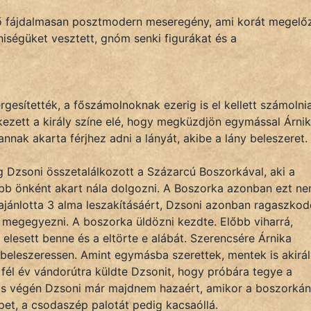
ző fájdalmasan posztmodern meseregény, ami korát megelő
niségüket vesztett, gnóm senki figurákat és a
rgesítették, a főszámolnoknak ezerig is el kellett számolnia
kezett a király színe elé, hogy megküzdjön egymással Árni
annak akarta férjhez adni a lányát, akibe a lány beleszeret.
 Dzsoni összetalálkozott a Százarcú Boszorkával, aki a
ább önként akart nála dolgozni. A Boszorka azonban ezt n
lajánlotta 3 alma leszakításáért, Dzsoni azonban ragaszkod
 megegyezni. A boszorka üldözni kezdte. Előbb viharrá,
 elesett benne és a eltörte e alábát. Szerencsére Árnika
s beleszeressen. Amint egymásba szerettek, mentek is akirá
 fél év vándorútra küldte Dzsonit, hogy próbára tegye a
lás végén Dzsoni már majdnem hazaért, amikor a boszorká
et, a csodaszép palotát pedig kacsaóllá.