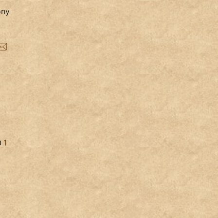
ony
1