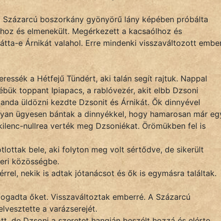
 a Százarcú boszorkány gyönyörű lány képében próbálta
ához és elmenekült. Megérkezett a kacsaólhoz és
tta-e Árnikát valahol. Erre mindenki visszaváltozott ember
ressék a Hétfejű Tündért, aki talán segít rajtuk. Nappal
lébük toppant Ipiapacs, a rablóvezér, akit elbb Dzsoni
anda üldözni kezdte Dzsonit és Árnikát. Ők dinnyével
olyan ügyesen bántak a dinnyékkel, hogy hamarosan már eg
ilenc-nullrea verték meg Dzsoniékat. Örömükben fel is
ottak bele, aki folyton meg volt sértődve, de sikerült
beri közösségbe.
rrel, nekik is adtak jótanácsot és ők is egymásra találtak.
 fogadta őket. Visszaváltoztak emberré. A Százarcú
elvesztette a varázserejét.
t, de Dzsoni a szeretet hangján beszélt hozzá és elérte,