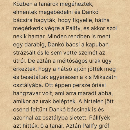
Közben a tanárok megéheztek,
Hunor
elmentek megebédelni és Dankó
bácsira hagyták, hogy figyelje, hátha
Jób Gedeon
megérkezik végre a Pállfy, és akkor szól
Láron Ádám
nekik hamar. Minden rendben is ment
egy darabig, Dankó bácsi a kapuban
mikkamakka
strázsált és le sem vette szemét az
útról. De aztán a méltóságos urak úgy
vörös ördög
érkeztek, hogy a hátsó ajtón jöttek meg
nagyöreg
és besétáltak egyenesen a kis Mikszáth
osztályába. Ott éppen persze óriási
NapHold
hangzavar volt, ami arra maradt abba,
Név nélkül
amikor az urak beléptek. A hirtelen jött
csend feltűnt Dankó bácsinak is és
pszichopati
azonnal az osztályba sietett. Pállfyék
szegény legény
azt hitték, ő a tanár. Aztán Pállfy gróf