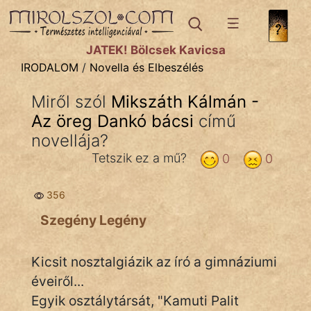
IRODALOM
témák:
JÁTÉK! Bölcsek Kavicsa
Dráma
IRODALOM
/
Novella és Elbeszélés
Elbeszélő
Miről szól
Mikszáth Kálmán -
Költemény
Az öreg Dankó bácsi
című
Eposz
novellája?
Tetszik ez a mű?
0
0
Komédia
Kötelező
356
Szegény Legény
Legenda
Mese
Kicsit nosztalgiázik az író a gimnáziumi
éveiről...
Mitológia
Egyik osztálytársát, "Kamuti Palit