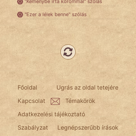
"Kéménybe írta korommal" szólás
"Ezer a lélek benne" szólás
Főoldal
Ugrás az oldal tetejére
Kapcsolat
Témakörök
Adatkezelési tájékoztató
Szabályzat
Legnépszerűbb írások