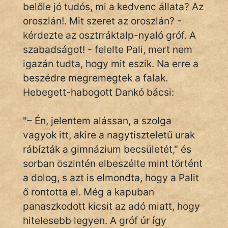
belőle jó tudós, mi a kedvenc állata? Az
oroszlán!. Mit szeret az oroszlán? -
kérdezte az osztrráktalp-nyaló gróf. A
szabadságot! - felelte Pali, mert nem
igazán tudta, hogy mit eszik. Na erre a
beszédre megremegtek a falak.
Hebegett-habogott Dankó bácsi:
"– Én, jelentem alássan, a szolga
vagyok itt, akire a nagytiszteletű urak
rábízták a gimnázium becsületét," és
sorban öszintén elbeszélte mint történt
a dolog, s azt is elmondta, hogy a Palit
ő rontotta el. Még a kapuban
panaszkodott kicsit az adó miatt, hogy
hitelesebb legyen. A gróf úr így