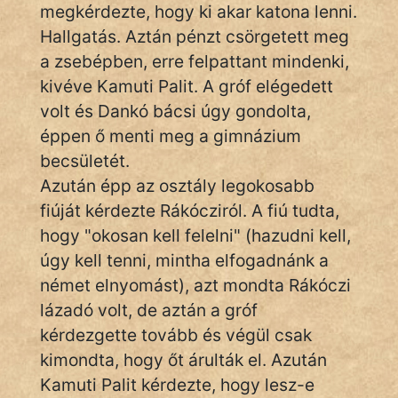
megkérdezte, hogy ki akar katona lenni.
Hoffer Botond
Hallgatás. Aztán pénzt csörgetett meg
a zsebépben, erre felpattant mindenki,
szemfüles
kivéve Kamuti Palit. A gróf elégedett
volt és Dankó bácsi úgy gondolta,
éppen ő menti meg a gimnázium
becsületét.
Azután épp az osztály legokosabb
fiúját kérdezte Rákócziról. A fiú tudta,
hogy "okosan kell felelni" (hazudni kell,
úgy kell tenni, mintha elfogadnánk a
német elnyomást), azt mondta Rákóczi
lázadó volt, de aztán a gróf
kérdezgette tovább és végül csak
kimondta, hogy őt árulták el. Azután
Kamuti Palit kérdezte, hogy lesz-e