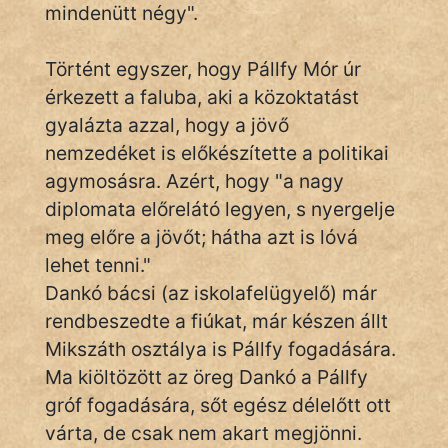
KÖZMONDÁS
mindenütt négy".
PSZICHO
Történt egyszer, hogy Pállfy Mór úr
érkezett a faluba, aki a közoktatást
ZENE
gyalázta azzal, hogy a jövő
FILM
nemzedéket is előkészítette a politikai
agymosásra. Azért, hogy "a nagy
ÉLETMÓD
diplomata előrelátó legyen, s nyergelje
MAGYARSÁG
meg előre a jövőt; hátha azt is lóvá
És
lehet tenni."
TÖRTÉNELEM
Dankó bácsi (az iskolafelügyelő) már
rendbeszedte a fiúkat, már készen állt
Népszerű szerzőink:
Mikszáth osztálya is Pállfy fogadására.
Ma kiöltözött az öreg Dankó a Pállfy
cinege
gróf fogadására, sőt egész délelőtt ott
várta, de csak nem akart megjönni.
fantom