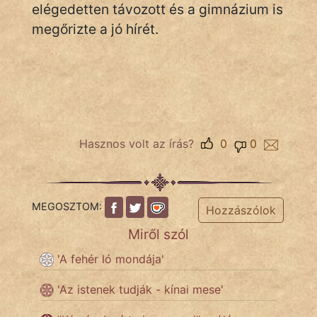
elégedetten távozott és a gimnázium is
megőrizte a jó hírét.
Hasznos volt az írás?
0
0
MEGOSZTOM:
Hozzászólok
Miről szól
'A fehér ló mondája'
'Az istenek tudják - kínai mese'