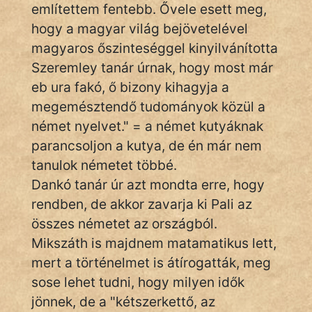
Monda
említettem fentebb. Ővele esett meg,
hogy a magyar világ bejövetelével
Novella
magyaros őszinteséggel kinyilvánította
És
Szeremley tanár úrnak, hogy most már
Elbeszélés
eb ura fakó, ő bizony kihagyja a
Regény
megemésztendő tudományok közül a
német nyelvet." = a német kutyáknak
Tanmese
parancsoljon a kutya, de én már nem
Vers
tanulok németet többé.
Dankó tanár úr azt mondta erre, hogy
rendben, de akkor zavarja ki Pali az
összes németet az országból.
Mikszáth is majdnem matamatikus lett,
IRODALOM
mert a történelmet is átírogatták, meg
sose lehet tudni, hogy milyen idők
SZÓLÁS
jönnek, de a "kétszerkettő, az
És