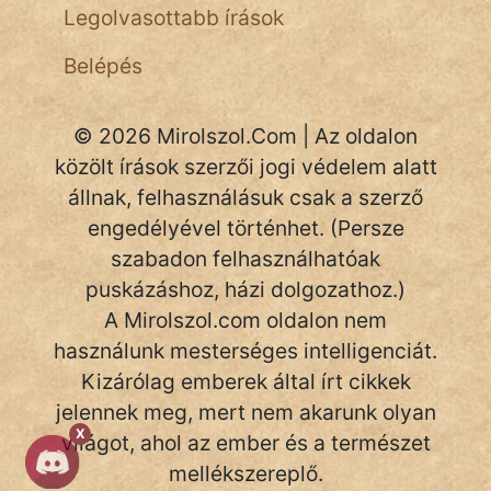
Legolvasottabb írások
Belépés
© 2026 Mirolszol.Com | Az oldalon
közölt írások szerzői jogi védelem alatt
állnak, felhasználásuk csak a szerző
engedélyével történhet. (Persze
szabadon felhasználhatóak
puskázáshoz, házi dolgozathoz.)
A Mirolszol.com oldalon nem
használunk mesterséges intelligenciát.
Kizárólag emberek által írt cikkek
jelennek meg, mert nem akarunk olyan
X
világot, ahol az ember és a természet
mellékszereplő.