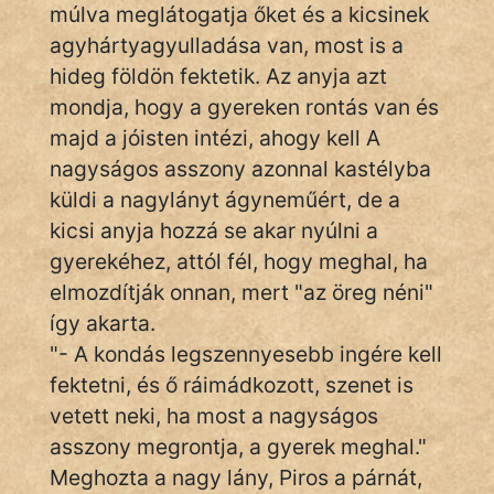
múlva meglátogatja őket és a kicsinek
KÖZMONDÁS
agyhártyagyulladása van, most is a
PSZICHO
hideg földön fektetik. Az anyja azt
mondja, hogy a gyereken rontás van és
ZENE
majd a jóisten intézi, ahogy kell A
FILM
nagyságos asszony azonnal kastélyba
küldi a nagylányt ágyneműért, de a
ÉLETMÓD
kicsi anyja hozzá se akar nyúlni a
gyerekéhez, attól fél, hogy meghal, ha
MAGYARSÁG
elmozdítják onnan, mert "az öreg néni"
És
TÖRTÉNELEM
így akarta.
"- A kondás legszennyesebb ingére kell
fektetni, és ő ráimádkozott, szenet is
Népszerű szerzőink:
vetett neki, ha most a nagyságos
asszony megrontja, a gyerek meghal."
cinege
Meghozta a nagy lány, Piros a párnát,