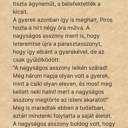
fantom
tiszta ágyneműt, s belefektették a
kicsit.
Hunor
A gyerek azonban így is meghalt, Piros
Jób Gedeon
hozta a hírt négy óra múlva. A
nagyságos asszony ment is, hogy
Láron Ádám
leteremtse újra a parasztasszonyt,
hogy így elbánt a gyerekével, de az
mikkamakka
csak gyűlölködött:
vörös ördög
"A nagyságos asszony lelkén szárad!
Még három napja olyan volt a gyerek,
nagyöreg
mint a csík! olyan eleven, és most meg
NapHold
kellett neki halni! mert a nagyságos
asszony megtörte az isteni akaratot!"
Név nélkül
Meg is maradtak ebben a tudatban,
pszichopati
aztán mindenki folytatta a saját életét.
A nagyságos asszony boldog volt, hogy
szegény legény