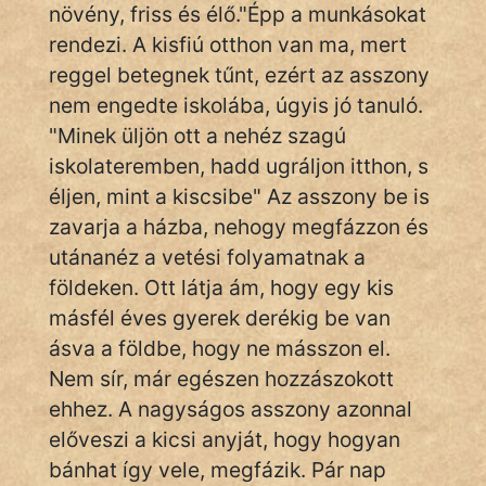
Monda
növény, friss és élő."Épp a munkásokat
rendezi. A kisfiú otthon van ma, mert
Novella
reggel betegnek tűnt, ezért az asszony
És
nem engedte iskolába, úgyis jó tanuló.
Elbeszélés
"Minek üljön ott a nehéz szagú
Regény
iskolateremben, hadd ugráljon itthon, s
éljen, mint a kiscsibe" Az asszony be is
Tanmese
zavarja a házba, nehogy megfázzon és
Vers
utánanéz a vetési folyamatnak a
földeken. Ott látja ám, hogy egy kis
másfél éves gyerek derékig be van
ásva a földbe, hogy ne másszon el.
Nem sír, már egészen hozzászokott
IRODALOM
ehhez. A nagyságos asszony azonnal
előveszi a kicsi anyját, hogy hogyan
SZÓLÁS
bánhat így vele, megfázik. Pár nap
És