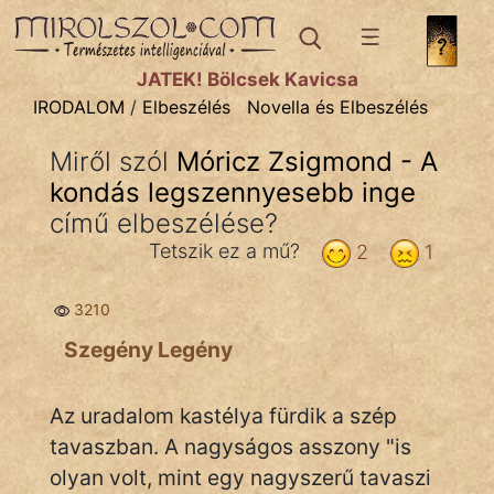
IRODALOM
témák:
JÁTÉK! Bölcsek Kavicsa
Dráma
IRODALOM
/
Elbeszélés
Novella és Elbeszélés
Elbeszélő
Miről szól
Móricz Zsigmond - A
Költemény
kondás legszennyesebb inge
Eposz
című elbeszélése?
Tetszik ez a mű?
2
1
Komédia
Kötelező
3210
Szegény Legény
Legenda
Mese
Az uradalom kastélya fürdik a szép
tavaszban. A nagyságos asszony "is
Mitológia
olyan volt, mint egy nagyszerű tavaszi