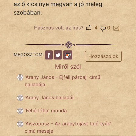
az ő kicsinye megvan a jó meleg
szobában.
Hoffer Botond
szemfüles
Hasznos volt az írás?
4
0
MEGOSZTOM:
Hozzászólok
Miről szól
'Arany János - Éjféli párbaj' című
balladája
'Arany János balladái'
'Fehérlófia' monda
'Aiszóposz - Az aranytojást tojó tyúk'
című meséje