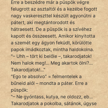
Erre a beszédre már a püspök végre
Hoffer Botond
felugrott az asztaltól és a kezébe fogott
nagy vaskereszttel készült agyonütni a
szemfüles
pátert, aki megtántorodott és
hátraesett. De a püspök is a szívéhez
kapott és összeesett. Amikor kinyitotta
a szemét egy ágyon feküdt, körülötte
papok imádkoztak, mintha haldokolna.
"– Uhh – tört ki belőle –, takarodjatok!
Nem halok meg!... Meg akartok ölni?...
Takarodjatok!..."
"Ego te absolvo" = felmentelek a
bűneid alól – mondta a páter. Erre a
püspök:
"– Ne gyóntass, kutya, ne oldozz, eb...
Takarodjatok a pokolba, sátánok, úgyse