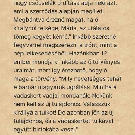
hogy csőcselék ordítása adja neki azt,
Hunor
ami a szerződés alapján megilleti.
Megbántva érezné magát, ha ő
Jób Gedeon
királynői felsége, Mária, az utálatos
tömeg kegyét kérné." Inkább szeretné
Láron Ádám
fegyverrel megszerezni a trónt, mint a
mikkamakka
nép lelkesedéséből. Hazánkban 12
ember mondja ki inkább az ő törvényes
vörös ördög
uralmát, mert így érezhető, hogy ő
nagyöreg
maga a törvény. "Mily nevetséges tehát
e barbár magyarok ugrálása. Mintha a
NapHold
vadaskert vadjai mondanák: Nekünk
Név nélkül
nem kell az új tulajdonos. Válasszuk
királlyá a tulkot! De azonban jön az új
pszichopati
tulajdonos, és a vadaskertet tulkával
együtt birtokába veszi."
szegény legény