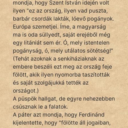
mondja, hogy Szent István idején volt
KÖZMONDÁS
ilyen "ez az ország, ilyen vad puszta,
PSZICHO
barbár csordák lakták, lóevő pogányok.
Európa szemetjei. Íme, a magyarság
ZENE
ma is oda süllyedt, saját erejéből még
FILM
egy litániát sem ér. Ó, mely istentelen
pogányság, ó, mely utálatos sötétség!"
ÉLETMÓD
(Tehát azoknak a senkiháziaknak az
MAGYARSÁG
embere beszéli ezt meg az ország feje
És
fölött, akik ilyen nyomorba taszították
TÖRTÉNELEM
és saját szolgájukká tették az
országot.)
Népszerű szerzőink:
A püspök hallgat, de egyre nehezebben
csúsznak le a falatok.
cinege
A páter azt mondja, hogy Ferdinánd
kijelentette, hogy "fölötte áll jogaiban,
fantom