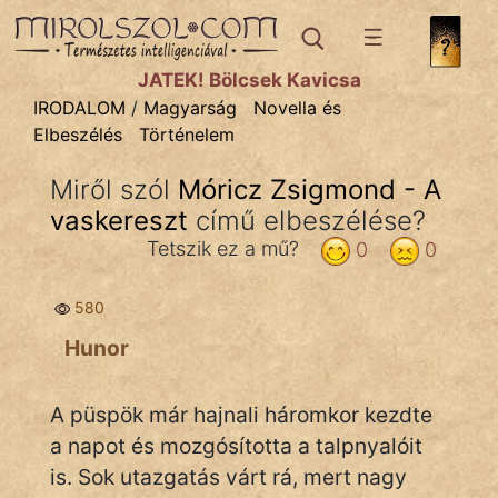
IRODALOM
témák:
JÁTÉK! Bölcsek Kavicsa
Dráma
IRODALOM
/
Magyarság
Novella és
Elbeszélés
Történelem
Elbeszélő
Költemény
Miről szól
Móricz Zsigmond - A
vaskereszt
Eposz
című elbeszélése?
Tetszik ez a mű?
0
0
Komédia
580
Kötelező
Hunor
Legenda
Mese
A püspök már hajnali háromkor kezdte
a napot és mozgósította a talpnyalóit
Mitológia
is. Sok utazgatás várt rá, mert nagy