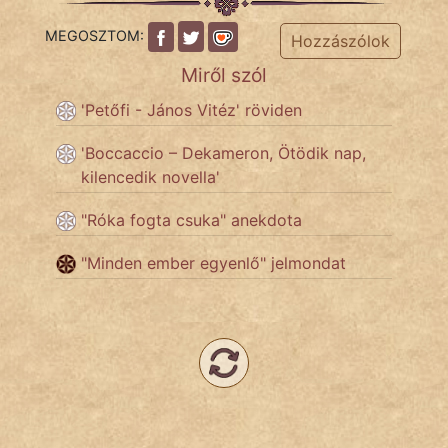
MEGOSZTOM:
Hozzászólok
Miről szól
'Petőfi - János Vitéz' röviden
'Boccaccio – Dekameron, Ötödik nap,
kilencedik novella'
"Róka fogta csuka" anekdota
"Minden ember egyenlő" jelmondat