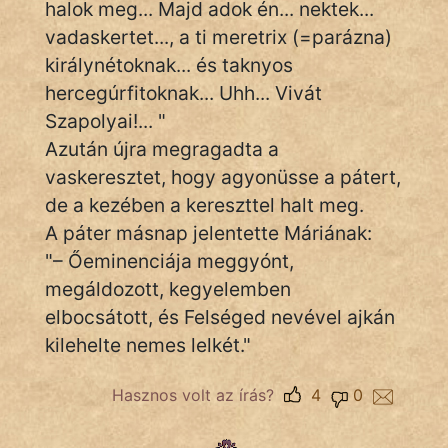
halok meg... Majd adok én... nektek...
vadaskertet..., a ti meretrix (=parázna)
királynétoknak... és taknyos
hercegúrfitoknak... Uhh... Vivát
Szapolyai!... "
Azután újra megragadta a
vaskeresztet, hogy agyonüsse a pátert,
de a kezében a kereszttel halt meg.
A páter másnap jelentette Máriának:
"– Őeminenciája meggyónt,
megáldozott, kegyelemben
elbocsátott, és Felséged nevével ajkán
kilehelte nemes lelkét."
Hasznos volt az írás?
4
0