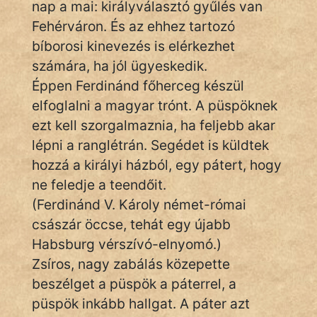
nap a mai: királyválasztó gyűlés van
Monda
Fehérváron. És az ehhez tartozó
Novella
bíborosi kinevezés is elérkezhet
És
számára, ha jól ügyeskedik.
Elbeszélés
Éppen Ferdinánd főherceg készül
Regény
elfoglalni a magyar trónt. A püspöknek
ezt kell szorgalmaznia, ha feljebb akar
Tanmese
lépni a ranglétrán. Segédet is küldtek
hozzá a királyi házból, egy pátert, hogy
Vers
ne feledje a teendőit.
(Ferdinánd V. Károly német-római
császár öccse, tehát egy újabb
Habsburg vérszívó-elnyomó.)
IRODALOM
Zsíros, nagy zabálás közepette
beszélget a püspök a páterrel, a
SZÓLÁS
püspök inkább hallgat. A páter azt
És