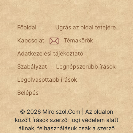
Népszerű szerzőink:
Főoldal
Ugrás az oldal tetejére
cinege
Kapcsolat
Témakörök
fantom
Adatkezelési tájékoztató
Hunor
Szabályzat
Legnépszerűbb írások
Jób Gedeon
Legolvasottabb írások
Láron Ádám
Belépés
mikkamakka
© 2026 Mirolszol.Com | Az oldalon
vörös ördög
közölt írások szerzői jogi védelem alatt
nagyöreg
állnak, felhasználásuk csak a szerző