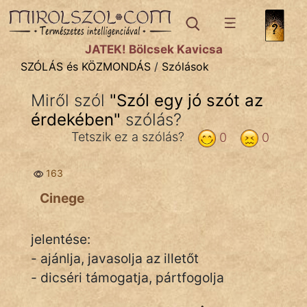
SZÓLÁS ÉS KÖZMONDÁS
témák:
JÁTÉK! Bölcsek Kavicsa
Bibliai
SZÓLÁS és KÖZMONDÁS
/
Szólások
Kifejezések
Miről szól
"
Szól egy jó szót az
érdekében
Közmondások
"
szólás?
Tetszik ez a szólás?
0
0
Rímelő
163
Szállóigék
Cinege
Szóláscsoportok
Szólások
jelentése:
- ajánlja, javasolja az illetőt
Tréfás
- dicséri támogatja, pártfogolja