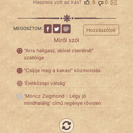
Hasznos volt az írás?
0
0
IRODALOM
MEGOSZTOM:
Hozzászólok
SZÓLÁS
Miről szól
És
KÖZMONDÁS
"Arra hallgass, akivel cserélnél"
szállóige
PSZICHO
"Csípje meg a kakas!" közmondás
ZENE
'Életközepi válság'
FILM
'Móricz Zsigmond - Légy jó
mindhalálig' című regénye röviden
ÉLETMÓD
MAGYARSÁG
És
TÖRTÉNELEM