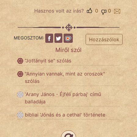
Hasznos volt az írás?
0
0
IRODALOM
SZÓLÁS
MEGOSZTOM:
Hozzászólok
És
Miről szól
KÖZMONDÁS
"Jottányit se" szólás
PSZICHO
"Annyian vannak, mint az oroszok"
ZENE
szólás
FILM
'Arany János - Éjféli párbaj' című
balladája
ÉLETMÓD
bibliai 'Jónás és a cethal' története
MAGYARSÁG
És
TÖRTÉNELEM