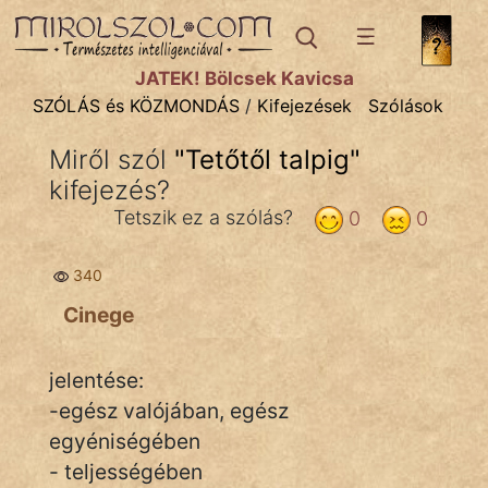
SZÓLÁS ÉS KÖZMONDÁS
témák:
JÁTÉK! Bölcsek Kavicsa
Bibliai
SZÓLÁS és KÖZMONDÁS
/
Kifejezések
Szólások
Kifejezések
Miről szól
"
Tetőtől talpig
"
kifejezés?
Közmondások
Tetszik ez a szólás?
0
0
Rímelő
340
Szállóigék
Cinege
Szóláscsoportok
Szólások
jelentése:
-egész valójában, egész
Tréfás
egyéniségében
- teljességében