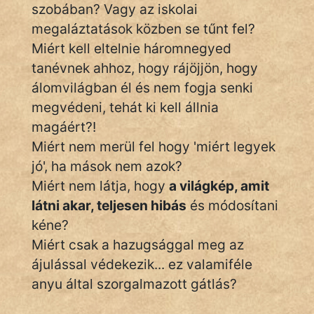
szobában? Vagy az iskolai
megaláztatások közben se tűnt fel?
Miért kell eltelnie háromnegyed
tanévnek ahhoz, hogy rájöjjön, hogy
álomvilágban él és nem fogja senki
megvédeni, tehát ki kell állnia
magáért?!
Miért nem merül fel hogy 'miért legyek
jó', ha mások nem azok?
Miért nem látja, hogy
a világkép, amit
látni akar, teljesen hibás
és módosítani
kéne?
Miért csak a hazugsággal meg az
ájulással védekezik... ez valamiféle
anyu által szorgalmazott gátlás?