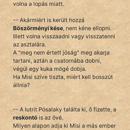
fantom
volna a lopás miatt.
Hunor
-- Akármiért is került hozzá
Jób Gedeon
Böszörményi kése
, nem kéne ellopni.
Illett volna visszaadni vagy visszatenni
Láron Ádám
az asztalára.
A "meg nem értett jóság" meg akarja
mikkamakka
tartani, aztán a csatornába dobni,
vörös ördög
végül egy kuka mögé dobja.
Ha Misi szíve tiszta, miért kell bosszút
nagyöreg
állnia?
NapHold
Név nélkül
-- A lutrit Pósalaky találta ki, ő fizette, a
pszichopati
reskontó
is az övé.
Milyen alapon adja ki Misi a más ember
szegény legény