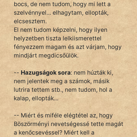
bocs, de nem tudom, hogy mi lett a
szelvénnyel... elhagytam, ellopták,
elcsesztem.
El nem tudom képzelni, hogy ilyen
helyzetben tiszta lelkiismerettel
fényezzem magam és azt várjam, hogy
mindjárt megdicsőülök.
--
Hazugságok sora
: nem húzták ki,
nem jelentek meg a számok, másik
lutrira tettem stb., nem tudom, hol a
kalap, ellopták...
-- Miért és miféle elégtétel az, hogy
Böszörményi nevetségessé tette magát
a kenőcsevéssel? Miért kell a