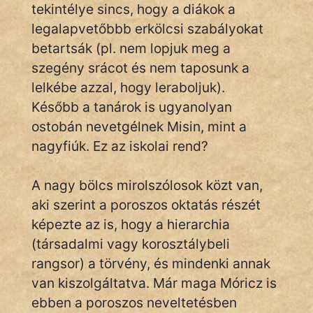
tekintélye sincs, hogy a diákok a
legalapvetőbbb erkölcsi szabályokat
betartsák (pl. nem lopjuk meg a
szegény srácot és nem taposunk a
lelkébe azzal, hogy leraboljuk).
Később a tanárok is ugyanolyan
ostobán nevetgélnek Misin, mint a
nagyfiúk. Ez az iskolai rend?
A nagy bölcs mirolszólosok közt van,
aki szerint a poroszos oktatás részét
képezte az is, hogy a hierarchia
(társadalmi vagy korosztálybeli
rangsor) a törvény, és mindenki annak
van kiszolgáltatva. Már maga Móricz is
ebben a poroszos neveltetésben