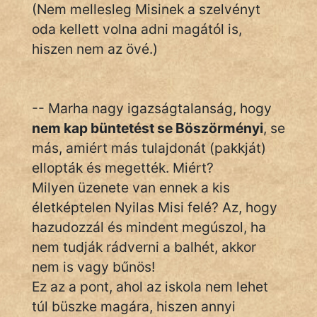
(Nem mellesleg Misinek a szelvényt
oda kellett volna adni magától is,
hiszen nem az övé.)
-- Marha nagy igazságtalanság, hogy
nem kap büntetést se Böszörményi
, se
más, amiért más tulajdonát (pakkját)
ellopták és megették. Miért?
Milyen üzenete van ennek a kis
életképtelen Nyilas Misi felé? Az, hogy
hazudozzál és mindent megúszol, ha
nem tudják rádverni a balhét, akkor
nem is vagy bűnös!
Ez az a pont, ahol az iskola nem lehet
túl büszke magára, hiszen annyi