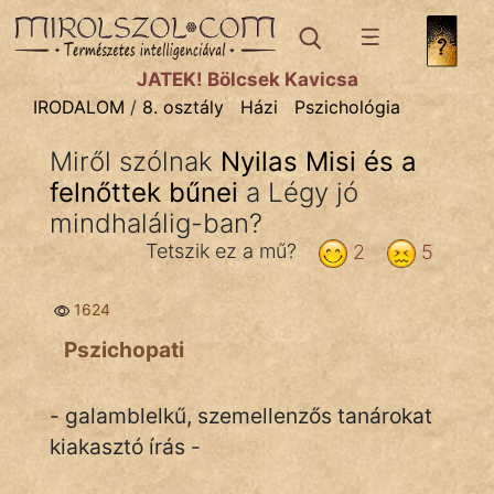
IRODALOM
témák:
JÁTÉK! Bölcsek Kavicsa
Dráma
IRODALOM
/
8. osztály
Házi
Pszichológia
Elbeszélő
Miről szólnak
Nyilas Misi és a
Költemény
felnőttek bűnei
a Légy jó
Eposz
mindhalálig-ban?
Tetszik ez a mű?
2
5
Komédia
Kötelező
1624
Pszichopati
Legenda
Mese
- galamblelkű, szemellenzős tanárokat
kiakasztó írás -
Mitológia