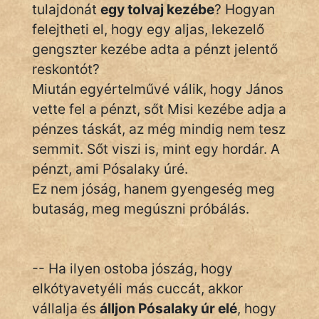
tulajdonát
egy tolvaj kezébe
? Hogyan
felejtheti el, hogy egy aljas, lekezelő
Hoffer Botond
gengszter kezébe adta a pénzt jelentő
szemfüles
reskontót?
Miután egyértelművé válik, hogy János
vette fel a pénzt, sőt Misi kezébe adja a
pénzes táskát, az még mindig nem tesz
semmit. Sőt viszi is, mint egy hordár. A
pénzt, ami Pósalaky úré.
Ez nem jóság, hanem gyengeség meg
butaság, meg megúszni próbálás.
-- Ha ilyen ostoba jószág, hogy
elkótyavetyéli más cuccát, akkor
vállalja és
álljon Pósalaky úr elé
, hogy