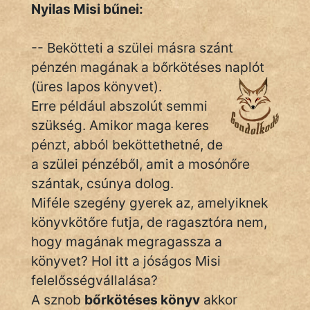
Monda
Nyilas Misi bűnei:
Novella
-- Bekötteti a szülei másra szánt
És
pénzén magának a bőrkötéses naplót
Elbeszélés
(üres lapos könyvet).
Regény
Erre például abszolút semmi
szükség. Amikor maga keres
Tanmese
pénzt, abból beköttethetné, de
Vers
a szülei pénzéből, amit a mosónőre
szántak, csúnya dolog.
Miféle szegény gyerek az, amelyiknek
könyvkötőre futja, de ragasztóra nem,
hogy magának megragassza a
IRODALOM
könyvet? Hol itt a jóságos Misi
felelősségvállalása?
SZÓLÁS
A sznob
bőrkötéses könyv
akkor
És