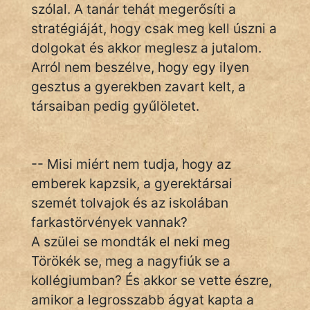
szólal. A tanár tehát megerősíti a
stratégiáját, hogy csak meg kell úszni a
dolgokat és akkor meglesz a jutalom.
Arról nem beszélve, hogy egy ilyen
gesztus a gyerekben zavart kelt, a
társaiban pedig gyűlöletet.
-- Misi miért nem tudja, hogy az
emberek kapzsik, a gyerektársai
szemét tolvajok és az iskolában
farkastörvények vannak?
A szülei se mondták el neki meg
Törökék se, meg a nagyfiúk se a
kollégiumban? És akkor se vette észre,
amikor a legrosszabb ágyat kapta a