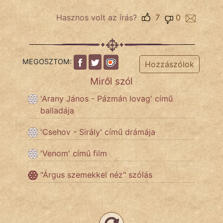
Hasznos volt az írás?
7
0
MEGOSZTOM:
Hozzászólok
Miről szól
'Arany János - Pázmán lovag' című
balladája
'Csehov - Sirály' című drámája
'Venom' című film
"Árgus szemekkel néz" szólás