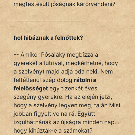
megtestesült jóságnak kárörvendeni?
---------------------------
hol hibáznak a felnőttek?
-- Amikor Pósalaky megbízza a
gyereket a lutrival, megkérhetné, hogy
a szelvényt majd adja oda neki. Nem
feltétlenül szép dolog
rátolni a
felelősséget
egy tizenkét éves
szegény gyerekre. Ha az elején jelzi,
hogy a szelvény legyen meg, talán Misi
jobban figyelt volna rá. Együtt
izgulhatnának az újságra minden nap...
hogy kihúzták-e a számokat?