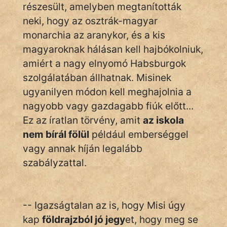
részesült, amelyben megtanították
neki, hogy az osztrák-magyar
monarchia az aranykor, és a kis
magyaroknak hálásan kell hajbókolniuk,
amiért a nagy elnyomó Habsburgok
szolgálatában állhatnak. Misinek
ugyanilyen módon kell meghajolnia a
nagyobb vagy gazdagabb fiúk előtt...
Ez az íratlan törvény, amit
az iskola
nem bírál fölül
például emberséggel
vagy annak híján legalább
szabályzattal.
-- Igazságtalan az is, hogy Misi úgy
kap
földrajzból jó jegy
et, hogy meg se