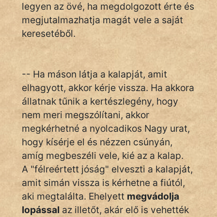
legyen az övé, ha megdolgozott érte és
KÖZMONDÁS
megjutalmazhatja magát vele a saját
PSZICHO
keresetéből.
ZENE
FILM
-- Ha máson látja a kalapját, amit
elhagyott, akkor kérje vissza. Ha akkora
ÉLETMÓD
állatnak tűnik a kertészlegény, hogy
nem meri megszólítani, akkor
MAGYARSÁG
megkérhetné a nyolcadikos Nagy urat,
És
TÖRTÉNELEM
hogy kísérje el és nézzen csúnyán,
amíg megbeszéli vele, kié az a kalap.
A "félreértett jóság" elveszti a kalapját,
Népszerű szerzőink:
amit simán vissza is kérhetne a fiútól,
aki megtalálta. Ehelyett
megvádolja
cinege
lopással
az illetőt, akár elő is vehették