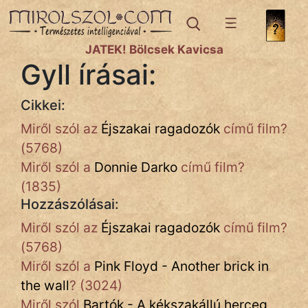
IRODALOM
JÁTÉK! Bölcsek Kavicsa
Gyll írásai:
SZÓLÁS
És
Cikkei:
KÖZMONDÁS
Miről szól az
Éjszakai ragadozók
című film?
PSZICHO
(5768)
Miről szól a
Donnie Darko
című film?
ZENE
(1835)
FILM
Hozzászólásai:
Miről szól az
Éjszakai ragadozók
című film?
ÉLETMÓD
(5768)
MAGYARSÁG
Miről szól a
Pink Floyd - Another brick in
És
the wall
? (3024)
TÖRTÉNELEM
Miről szól
Bartók - A kékszakállú herceg