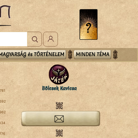
MAGYARSÁG és TÖRTÉNELEM
MINDEN TÉMA
Bölcsek Kavicsa
781
692
962
834
776