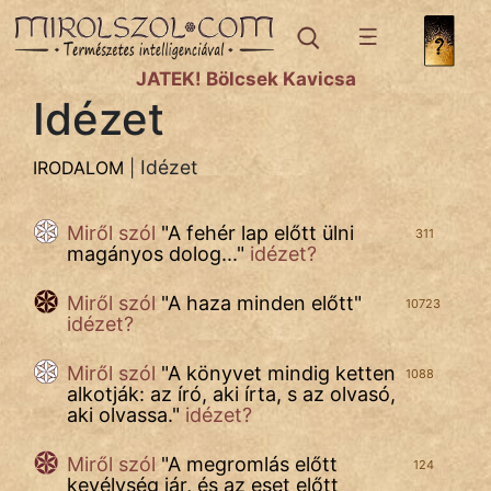
IRODALOM
témák:
JÁTÉK! Bölcsek Kavicsa
Bibliai
Idézet
Történetek
Dráma
Idézet
IRODALOM
|
Elbeszélő
Miről szól
"
A fehér lap előtt ülni
311
Költemény
magányos dolog...
"
idézet?
Eposz
Miről szól
"
A haza minden előtt
"
10723
idézet?
Házi
Miről szól
"
A könyvet mindig ketten
1088
Komédia
alkotják: az író, aki írta, s az olvasó,
aki olvassa.
"
idézet?
Kötelező
Miről szól
"
A megromlás előtt
124
Legenda
kevélység jár, és az eset előtt