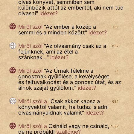
olvas könyvet, semmiben sem
különbözik attól az embertől, aki nem tud
IRODALOM
olvasni
"
idézet?
SZÓLÁS
Miről szól
"
Az ember a közép a
132
És
semmi és a minden között
"
idézet?
KÖZMONDÁS
Miről szól
"
Az olvasmány csak az a
1107
PSZICHO
fejünknek, ami az étel a
szánknak...
"
idézet?
ZENE
Miről szól
"
Az Úrnak félelme a
75
FILM
gonosznak gyűlölése; a kevélységet
és felfuvalkodást és a gonosz útat, és az
álnok szájat gyűlölöm.
"
idézet?
ÉLETMÓD
Miről szól a
"
Csak akkor kapsz a
MAGYARSÁG
694
könyvektől valamit, ha tudsz is adni
És
olvasmányaidnak valamit
"
idézet?
TÖRTÉNELEM
Miről szól a
Csináld vagy ne csináld,
1687
de ne próbáld!
szállóige?
Népszerű szerzőink: