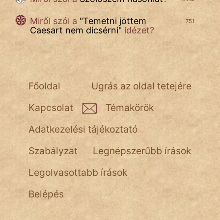
Miről szól a
"
Temetni jöttem
751
Caesart nem dicsérni
"
idézet?
Főoldal
Ugrás az oldal tetejére
Kapcsolat
Témakörök
Adatkezelési tájékoztató
Szabályzat
Legnépszerűbb írások
Legolvasottabb írások
Belépés