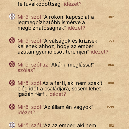
felfuvalkodottság
"
idézet?
Mese
Miről szól
"
A rokoni kapcsolat a
382
legmegbízhatóbb ismérve a
Mitológia
megbízhatóságnak
"
idézet?
Monda
Miről szól
"
A válságok és krízisek
271
kellenek ahhoz, hogy az ember
Novella
azután gyümölcsöt teremjen
"
idézet?
És
Elbeszélés
Miről szól az
"
Akárki meglássa!
"
958
szólás?
Regény
Miről szól
Az a férfi, aki nem szakít
606
Tanmese
elég időt a családjára, sosem lehet
igazán férfi.
idézet?
Vers
Miről szól
"
Az állam én vagyok
"
1539
idézet?
Miről szól
"
Az az ember, aki nem
1152