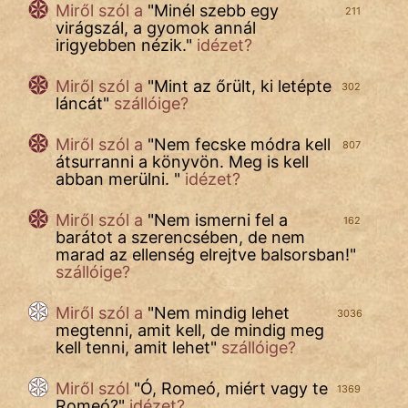
Név nélkül
Miről szól a
"
Minél szebb egy
211
virágszál, a gyomok annál
irigyebben nézik.
"
idézet?
pszichopati
szegény legény
Miről szól a
"
Mint az őrült, ki letépte
302
láncát
"
szállóige?
Hoffer Botond
Miről szól a
"
Nem fecske módra kell
807
átsurranni a könyvön. Meg is kell
szemfüles
abban merülni.
"
idézet?
Miről szól a
"
Nem ismerni fel a
162
barátot a szerencsében, de nem
marad az ellenség elrejtve balsorsban!
"
szállóige?
Miről szól a
"
Nem mindig lehet
3036
megtenni, amit kell, de mindig meg
kell tenni, amit lehet
"
szállóige?
Miről szól
"
Ó, Romeó, miért vagy te
1369
Romeó?
"
idézet?