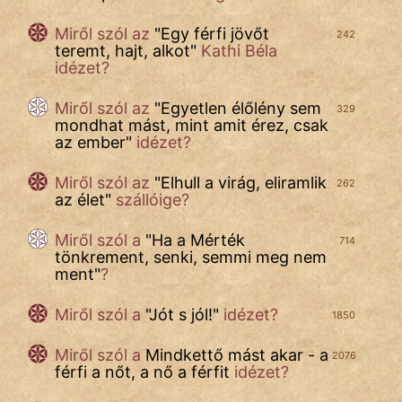
Miről szól az
"
Egy férfi jövőt
242
teremt, hajt, alkot
"
Kathi Béla
cinege
idézet?
fantom
Miről szól az
"
Egyetlen élőlény sem
329
mondhat mást, mint amit érez, csak
Hunor
az ember
"
idézet?
Jób Gedeon
Miről szól az
"
Elhull a virág, eliramlik
262
az élet
"
szállóige?
Láron Ádám
Miről szól a
"
Ha a Mérték
714
mikkamakka
tönkrement, senki, semmi meg nem
ment
"
?
vörös ördög
Miről szól a
"
Jót s jól!
"
idézet?
1850
nagyöreg
Miről szól a
Mindkettő mást akar - a
2076
NapHold
férfi a nőt, a nő a férfit
idézet?