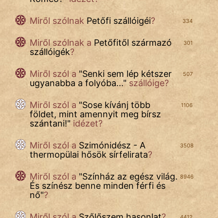
Miről szólnak
Petőfi szállóigéi
?
334
Miről szólnak a
Petőfitől származó
301
szállóigék
?
Miről szól a
"
Senki sem lép kétszer
507
ugyanabba a folyóba...
"
szállóige?
Miről szól a
"
Sose kívánj több
1106
földet, mint amennyit meg bírsz
szántani!
"
idézet?
Miről szól a
Szimónidész - A
3508
thermopülai hősök sírfelirata
?
Miről szól a
"
Színház az egész világ.
8946
És színész benne minden férfi és
nő
"
?
Miről szól a
Szőlőszem hasonlat
?
4412