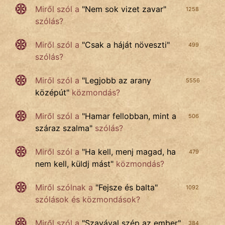
Miről szól a
"
Nem sok vizet zavar
"
1258
szólás?
Miről szól
a
"
Csak a háját növeszti
"
499
szólás?
Miről szól a
"
Legjobb az arany
5556
középút
"
közmondás?
Miről szól a
"
Hamar fellobban, mint a
506
száraz szalma
"
szólás?
Miről szól a
"
Ha kell, menj magad, ha
479
nem kell, küldj mást
"
közmondás?
Miről szólnak a
"
Fejsze és balta
"
1092
szólások és közmondások?
Miről szól a
"
Szavával szép az ember
"
384