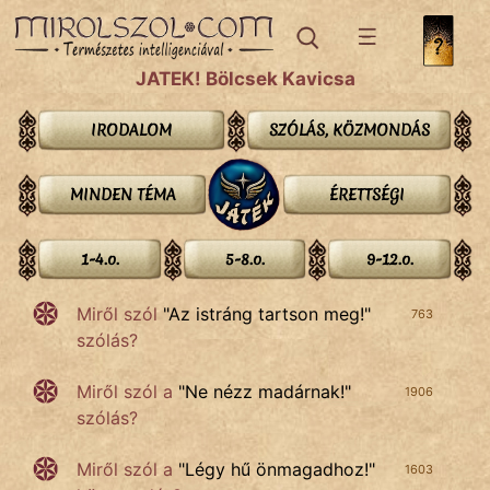
IRODALOM
JÁTÉK! Bölcsek Kavicsa
SZÓLÁS
IRODALOM
SZÓLÁS, KÖZMONDÁS
És
KÖZMONDÁS
MINDEN TÉMA
ÉRETTSÉGI
PSZICHO
1-4.o.
5-8.o.
9-12.o.
ZENE
Miről szól
"
Az istráng tartson meg!
"
FILM
763
szólás?
ÉLETMÓD
Miről szól a
"
Ne nézz madárnak!
"
1906
MAGYARSÁG
szólás?
És
TÖRTÉNELEM
Miről szól a
"
Légy hű önmagadhoz!
"
1603