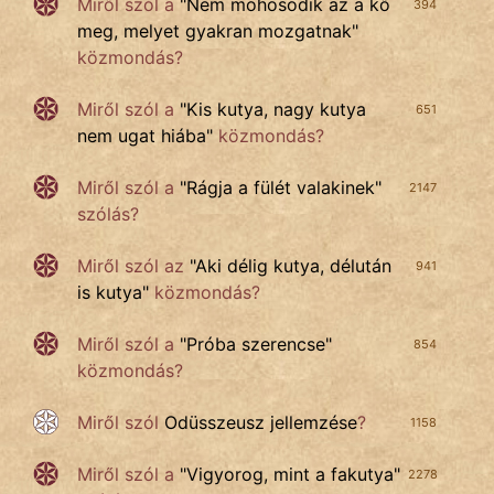
Miről szól a
"
Nem mohosodik az a kő
394
meg, melyet gyakran mozgatnak
"
közmondás?
Miről szól a
"
Kis kutya, nagy kutya
651
nem ugat hiába
"
közmondás?
Miről szól a
"
Rágja a fülét valakinek
"
2147
szólás?
Miről szól az
"
Aki délig kutya, délután
941
is kutya
"
közmondás?
Miről szól a
"
Próba szerencse
"
854
közmondás?
Miről szól
Odüsszeusz jellemzése
?
1158
Miről szól a
"
Vigyorog, mint a fakutya
"
2278