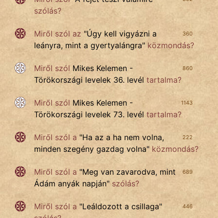
szólás?
Miről szól az
"
Úgy kell vigyázni a
360
leányra, mint a gyertyalángra
"
közmondás?
Miről szól
Mikes Kelemen -
860
Törökországi levelek 36. levél
tartalma?
Miről szól
Mikes Kelemen -
1143
Törökországi levelek 73. levél
tartalma?
Miről szól a
"
Ha az a ha nem volna,
222
minden szegény gazdag volna
"
közmondás?
Miről szól a
"
Meg van zavarodva, mint
689
Ádám anyák napján
"
szólás?
Miről szól a
"
Leáldozott a csillaga
"
446