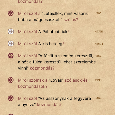
közmondás?
Népszerű szerzőink:
Miről szól a
"
Lefejellek, mint vasorrú
502
bába a mágnesasztalt
"
szólás?
cinege
Miről szól
A Pál utcai fiúk
?
47715
fantom
Miről szól
A kis herceg
?
41678
Hunor
Miről szól
"
A férfit a szemén keresztül,
863
Jób Gedeon
a nőt a fülén keresztül lehet szerelembe
vinni
"
közmondás?
Láron Ádám
Miről szólnak a
"
Lovas
"
szólások és
2136
mikkamakka
közmondások?
vörös ördög
Miről szól
"
Az asszonynak a fegyvere
404
a nyelve
"
közmondás?
nagyöreg