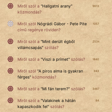
Miről szól a
"
Hallgatni arany
"
9613
közmondás?
Miről szól
Nógrádi Gábor - Pete Pite
1057
című regénye röviden?
Miről szól a
"
Mint derült égből
2534
villámcsapás
"
szólás?
Miről szól a
"
Viszi a prímet
"
szólás?
1840
Miről szól
"
A piros alma is gyakran
943
férges
"
közmondás?
Miről szól a
"
Mi fán terem?
"
szólás?
3467
Miről szól a
"
Valakinek a hátán
84
kapaszkodik fel
"
szólás?