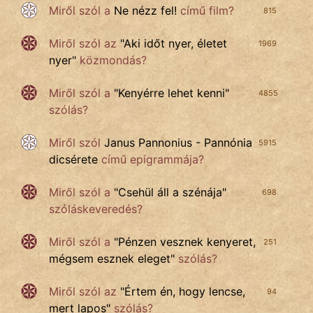
Miről szól a
Ne nézz fel!
című film?
815
Miről szól az
"
Aki időt nyer, életet
1969
nyer
"
közmondás?
Miről szól a
"
Kenyérre lehet kenni
"
4855
szólás?
Miről szól
Janus Pannonius - Pannónia
5915
dicsérete
című epigrammája?
Miről szól a
"
Csehül áll a szénája
"
698
szóláskeveredés?
Miről szól a
"
Pénzen vesznek kenyeret,
251
mégsem esznek eleget
"
szólás?
Miről szól az
"
Értem én, hogy lencse,
94
mert lapos
"
szólás?