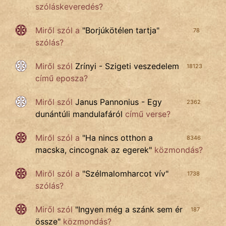
szóláskeveredés?
Miről szól a
"
Borjúkötélen tartja
"
78
szólás?
Miről szól
Zrínyi - Szigeti veszedelem
18123
című eposza?
Miről szól
Janus Pannonius - Egy
2362
dunántúli mandulafáról
című verse?
Miről szól a
"
Ha nincs otthon a
8346
macska, cincognak az egerek
"
közmondás?
Miről szól a
"
Szélmalomharcot vív
"
1738
szólás?
Miről szól
"
Ingyen még a szánk sem ér
187
össze
"
közmondás?