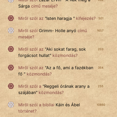
Sárga
című meséje?
Miről szól az
"
Isten haragja
"
kifejezés?
501
Miről szól
Grimm- Holle anyó
című
1657
meséje?
Miről szól az
"
Aki sokat farag, sok
203
forgácsot hullat
"
közmondás?
Miről szól az
"
Az a fő, ami a fazékban
354
fő
"
közmondás?
Miről szól a
"
Reggeli órának arany a
255
szájában
"
közmondás?
Miről szól
a bibliai
Káin és Ábel
10860
történet?