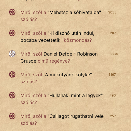
Miről szól a
"
Mehetsz a sóhivatalba
"
3055
szólás?
Miről szól a
"
Ki disznó után indul,
207
pocsba vezettetik
"
közmondás?
Miről szól
Daniel Defoe - Robinson
13334
Crusoe
című regénye?
Miről szól
"
A mi kutyánk kölyke
"
3167
szólás?
Miről szól a
"
Hullanak, mint a legyek
"
490
szólás?
Miről szól a
"
Csillagot rúgathatni vele
"
257
szólás?