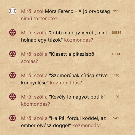
Miről szól
Móra Ferenc - A jó orvosság
393
című története?
Miről szól a
"
Jobb ma egy veréb, mint
18536
holnap egy túzok
"
közmondás?
Miről szól a
"
Kiesett a pikszisből
"
4930
szólás?
Miről szól a
"
Szomorúnak sírása szíve
110
könnyülése
"
közmonddás?
Miről szól a
"
Kevély ló nagyot botlik
"
91
közmondás?
Miről szól a
"
Ha Pál fordul köddel, az
542
ember elvész döggel
"
közmondás?