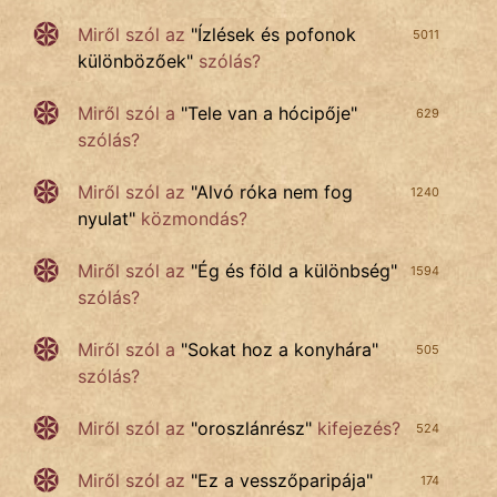
Miről szól az
"
Ízlések és pofonok
5011
különbözőek
"
szólás?
Miről szól a
"
Tele van a hócipője
"
629
szólás?
Miről szól az
"
Alvó róka nem fog
1240
nyulat
"
közmondás?
Miről szól az
"
Ég és föld a különbség
"
1594
szólás?
Miről szól a
"
Sokat hoz a konyhára
"
505
szólás?
Miről szól az
"
oroszlánrész
"
kifejezés?
524
Miről szól az
"
Ez a vesszőparipája
"
174