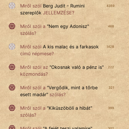
Miről szól
Berg Judit - Rumini
4359
szereplők
JELLEMZÉSE?
Miről szól a
"
Nem egy Adonisz
"
468
szólás?
Miről szól
A kis malac és a farkasok
1428
című népmese?
Miről szól az
"
Okosnak való a pénz is
"
222
közmondás?
Miről szól a
"
Vergődik, mint a tőrbe
321
esett madár
"
szólás?
Miről szól a
"
Kiküszöböli a hibát
"
399
szólás?
Miről szól
"
A fejét teszi valamire
"
302