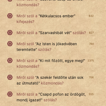
közmondás?
Miről szól a
"
Kétkulacsos ember
"
832
kifejezés?
Miről szól a
"
Szarvashibát vét
"
szólás?
827
Miről szól
"
Az Isten is jókedvében
744
teremtette
"
szólás?
Miről szól a
"
Ki mit főzött, egye meg!
"
2375
közmondás?
Miről szól
"
A szekér feldőlte után sok
706
az útmutató
"
közmondás?
Miről szól a
"
Csapd pofon az ördögöt,
555
mondj igazat!
"
szólás?