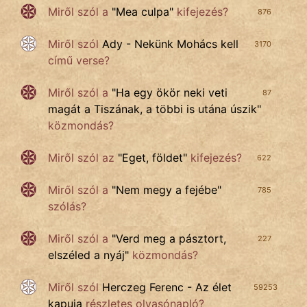
Miről szól a
"
Mea culpa
"
kifejezés?
876
Miről szól
Ady - Nekünk Mohács kell
3170
című verse?
Miről szól a
"
Ha egy ökör neki veti
87
magát a Tiszának, a többi is utána úszik
"
közmondás?
Miről szól az
"
Eget, földet
"
kifejezés?
622
Miről szól a
"
Nem megy a fejébe
"
785
szólás?
Miről szól a
"
Verd meg a pásztort,
227
elszéled a nyáj
"
közmondás?
Miről szól
Herczeg Ferenc - Az élet
59253
kapuja
részletes olvasónapló?