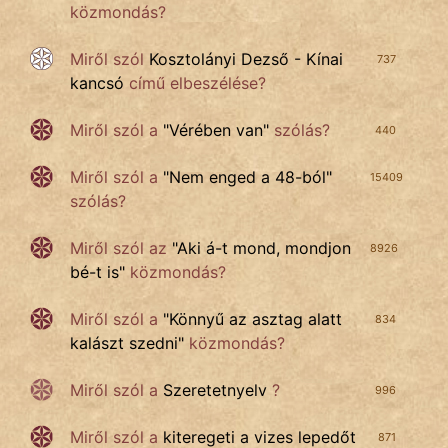
közmondás?
Miről szól
Kosztolányi Dezső - Kínai
737
kancsó
című elbeszélése?
Miről szól a
"
Vérében van
"
szólás?
440
Miről szól a
"
Nem enged a 48-ból
"
15409
szólás?
Miről szól az
"
Aki á-t mond, mondjon
8926
bé-t is
"
közmondás?
Miről szól a
"
Könnyű az asztag alatt
834
kalászt szedni
"
közmondás?
Miről szól a
Szeretetnyelv
?
996
Miről szól a
kiteregeti a vizes lepedőt
871