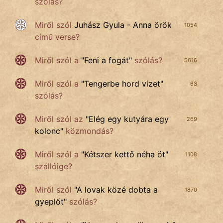
szólás?
Miről szól
Juhász Gyula - Anna örök
1054
című verse?
Miről szól a
"
Feni a fogát
"
szólás?
5616
Miről szól a
"
Tengerbe hord vizet
"
63
szólás?
Miről szól az
"
Elég egy kutyára egy
269
kolonc
"
közmondás?
Miről szól
a
"
Kétszer kettő néha öt
"
1108
szállóige?
Miről szól
"
A lovak közé dobta a
1870
gyeplőt
"
szólás?