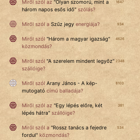
NapHold
Miről szól az
"
Olyan szomorú, mint a
1647
három napos esős idő
"
szólás?
Név nélkül
Miről szól a
Szűz jegy
energiája?
934
pszichopati
Miről szól
"
Három a magyar igazság
"
4626
szegény legény
közmondás?
Hoffer Botond
Miről szól
"
A szerelem mindent legyőz
"
2348
szállóige?
szemfüles
Miről szól
Arany János - A kép-
8103
mutogató
című balladája?
Miről szól az
"
Egy lépés előre, két
381
lépés hátra
"
szállóige?
Miről szól
a
"
Rossz tanács a fejedre
534
fordul
"
közmondás?