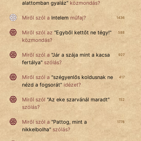
alattomban gyaláz
"
közmondás?
Miről szól a
Intelem
műfaj?
1436
Miről szól az
"
Egyből kettőt ne tégy!
"
588
közmondás?
Miről szól
a
"
Jár a szája mint a kacsa
927
fertálya
"
szólás?
Miről szól a
"
szégyenlős koldusnak ne
417
nézd a fogsorát
"
idézet?
Miről szól
"
Az eke szarvánál maradt
"
152
szólás?
Miről szól a
"
Pattog, mint a
1778
nikkelbolha
"
szólás?