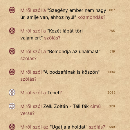
Miről szól a
"
Szegény ember nem nagy
607
úr, amije van, ahhoz nyúl
"
közmondás?
Miről szól
a
"
Kezét lábát töri
785
valamiért
"
szólás?
Miről szól a
"
Bemondja az unalmast
"
519
szólás?
Miről szól
"
A bodzafának is köszön
"
1094
szólás?
Miről szól a
Tenet
?
2069
Miről szól
Zelk Zoltán - Téli fák
című
329
verse?
Miről szól az
"
Ugatja a holdat
"
szólás?
689