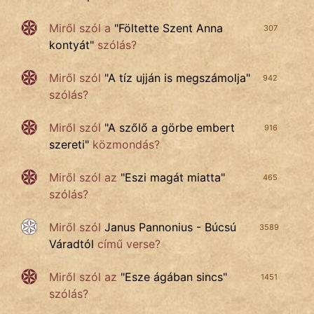
Miről szól a
"
Föltette Szent Anna
307
kontyát
"
szólás?
Miről szól
"
A tíz ujján is megszámolja
"
942
szólás?
Miről szól
"
A szőlő a görbe embert
916
szereti
"
közmondás?
Miről szól az
"
Eszi magát miatta
"
465
szólás?
Miről szól
Janus Pannonius - Búcsú
3589
Váradtól
című verse?
Miről szól az
"
Esze ágában sincs
"
1451
szólás?