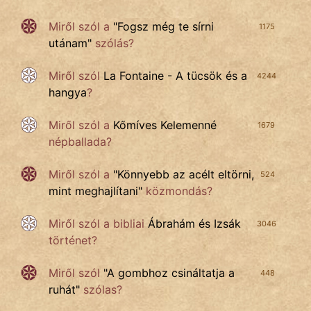
Miről szól a
"
Fogsz még te sírni
1175
utánam
"
szólás?
Miről szól
La Fontaine - A tücsök és a
4244
hangya
?
Miről szól a
Kőmíves Kelemenné
1679
népballada?
Miről szól a
"
Könnyebb az acélt eltörni,
524
mint meghajlítani
"
közmondás?
Miről szól a
bibliai
Ábrahám és Izsák
3046
történet?
Miről szól
"
A gombhoz csináltatja a
448
ruhát
"
szólas?