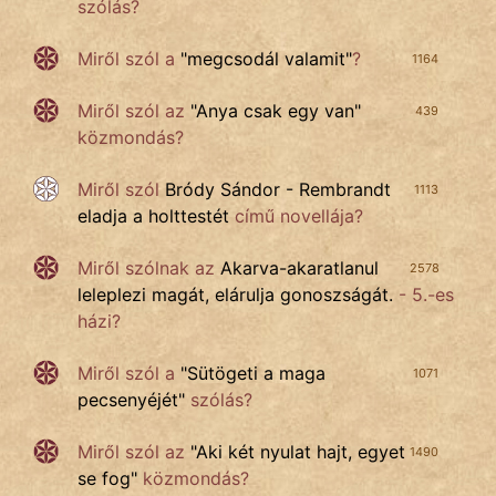
szólás?
Miről szól a
"
megcsodál valamit
"
?
1164
Miről szól az
"
Anya csak egy van
"
439
közmondás?
Miről szól
Bródy Sándor - Rembrandt
1113
eladja a holttestét
című novellája?
Miről szólnak az
Akarva-akaratlanul
2578
leleplezi magát, elárulja gonoszságát.
- 5.-es
házi?
Miről szól a
"
Sütögeti a maga
1071
pecsenyéjét
"
szólás?
Miről szól az
"
Aki két nyulat hajt, egyet
1490
se fog
"
közmondás?