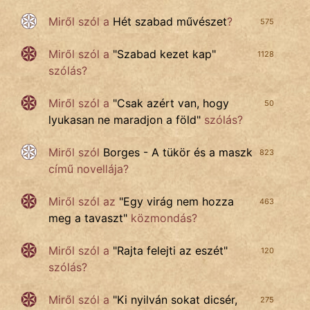
Miről szól a
Hét szabad művészet
?
575
Miről szól a
"
Szabad kezet kap
"
1128
szólás?
Miről szól a
"
Csak azért van, hogy
50
lyukasan ne maradjon a föld
"
szólás?
Miről szól
Borges - A tükör és a maszk
823
című novellája?
Miről szól az
"
Egy virág nem hozza
463
meg a tavaszt
"
közmondás?
Miről szól a
"
Rajta felejti az eszét
"
120
szólás?
Miről szól a
"
Ki nyilván sokat dicsér,
275