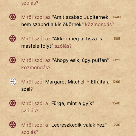
szólás?
Miről szól az
"
Amit szabad Jupiternek,
16400
nem szabad a kis ökörnek
"
közmondás?
Miről szól az
"
Akkor még a Tisza is
585
másfelé folyt
"
szólás?
Miről szól az
"
Ahogy esik, úgy puffan
"
2123
közmondás?
Miről szól
Margaret Mitchell - Elfújta a
1269
szél
?
Miről szól
a
"
Fürge, mint a gyík
"
1540
szólás?
Miről szól a
"
Leereszkedik valakihez
"
239
szólás?