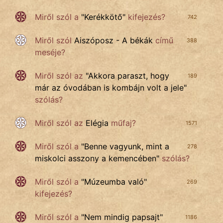
Miről szól a
"
Kerékkötő
"
kifejezés?
742
Miről szól
Aiszóposz - A békák
című
388
meséje?
Miről szól az
"
Akkora paraszt, hogy
189
már az óvodában is kombájn volt a jele
"
szólás?
Miről szól az
Elégia
műfaj?
1571
Miről szól a
"
Benne vagyunk, mint a
278
miskolci asszony a kemencében
"
szólás?
Miről szól a
"
Múzeumba való
"
269
kifejezés?
Miről szól a
"
Nem mindig papsajt
"
1186