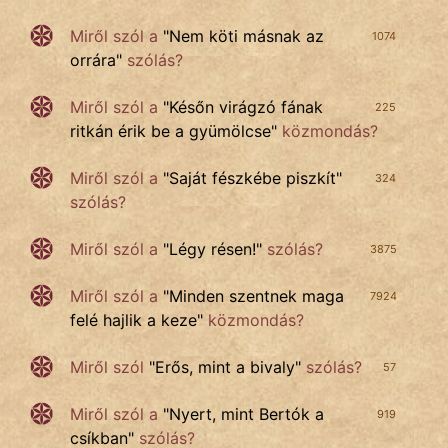
Miről szól
a
"
Nem köti másnak az
1074
orrára
"
szólás?
Miről szól a
"
Későn virágzó fának
225
ritkán érik be a gyümölcse
"
közmondás?
Miről szól a
"
Saját fészkébe piszkít
"
324
szólás?
Miről szól a
"
Légy résen!
"
szólás?
3875
Miről szól a
"
Minden szentnek maga
7924
felé hajlik a keze
"
közmondás?
Miről szól
"
Erős, mint a bivaly
"
szólás?
57
Miről szól a
"
Nyert, mint Bertók a
919
csíkban
"
szólás?