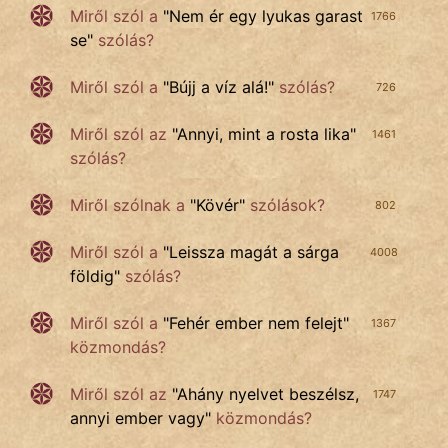
Miről szól a
"
Nem ér egy lyukas garast
1766
se
"
szólás?
Miről szól a
"
Bújj a víz alá!
"
szólás?
726
Miről szól az
"
Annyi, mint a rosta lika
"
1461
szólás?
Miről szólnak a
"
Kövér
"
szólások?
802
Miről szól a
"
Leissza magát a sárga
4008
földig
"
szólás?
Miről szól a
"
Fehér ember nem felejt
"
1367
közmondás?
Miről szól az
"
Ahány nyelvet beszélsz,
1747
annyi ember vagy
"
közmondás?