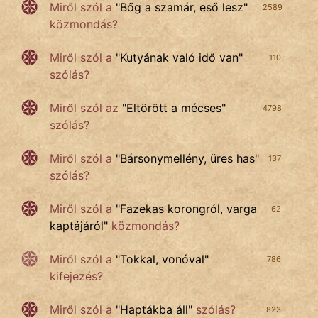
Miről szól a
"
Bőg a szamár, eső lesz
"
2589
közmondás?
Miről szól a
"
Kutyának való idő van
"
110
szólás?
Miről szól az
"
Eltörött a mécses
"
4798
szólás?
Miről szól a
"
Bársonymellény, üres has
"
137
szólás?
Miről szól a
"
Fazekas korongról, varga
62
kaptájáról
"
közmondás?
Miről szól a
"
Tokkal, vonóval
"
786
kifejezés?
Miről szól a
"
Haptákba áll
"
szólás?
823