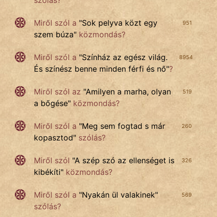
szólás?
Miről szól
a
"
Sok pelyva közt egy
951
szem búza
"
közmondás?
Miről szól a
"
Színház az egész világ.
8954
És színész benne minden férfi és nő
"
?
Miről szól az
"
Amilyen a marha, olyan
519
a bőgése
"
közmondás?
Miről szól a
"
Meg sem fogtad s már
260
kopasztod
"
szólás?
Miről szól
"
A szép szó az ellenséget is
326
kibékíti
"
közmondás?
Miről szól a
"
Nyakán ül valakinek
"
569
szólás?