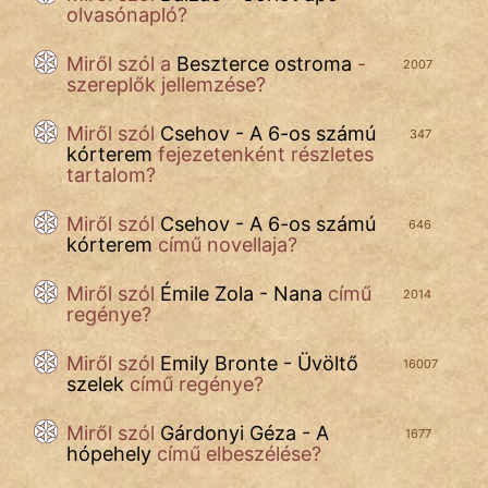
olvasónapló?
Mese
Miről szól a
Beszterce ostroma
-
2007
szereplők jellemzése?
Mitológia
Miről szól
Monda
Csehov - A 6-os számú
347
kórterem
fejezetenként részletes
tartalom?
Novella
És
Miről szól
Csehov - A 6-os számú
646
Elbeszélés
kórterem
című novellaja?
Regény
Miről szól
Émile Zola - Nana
című
2014
regénye?
Tanmese
Miről szól
Emily Bronte - Üvöltő
16007
Vers
szelek
című regénye?
Miről szól
Gárdonyi Géza - A
1677
hópehely
című elbeszélése?