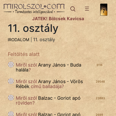
IRODALOM
témák:
JÁTÉK! Bölcsek Kavicsa
Bibliai
11. osztály
Történetek
Dráma
11. osztály
IRODALOM
|
Elbeszélő
Feltöltés alatt
Költemény
Miről szól
Arany János - Buda
3116
Eposz
halála
?
Házi
Miről szól
Arany János - Vörös
29548
Rébék
című balladája?
Komédia
Miről szól
Balzac - Goriot apó
23883
Kötelező
röviden?
Legenda
Miről szól
Balzac - Goriot apó
2699