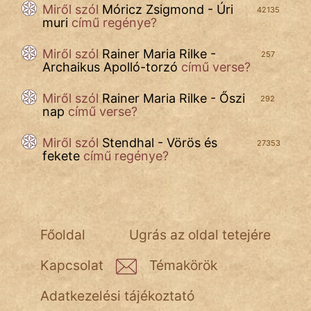
Név nélkül
Miről szól
Móricz Zsigmond - Úri
42135
muri
című regénye?
pszichopati
Miről szól
Rainer Maria Rilke -
257
szegény legény
Archaikus Apolló-torzó
című verse?
Hoffer Botond
Miről szól
Rainer Maria Rilke - Őszi
292
nap
című verse?
szemfüles
Miről szól
Stendhal - Vörös és
27353
fekete
című regénye?
Főoldal
Ugrás az oldal tetejére
Kapcsolat
Témakörök
Adatkezelési tájékoztató