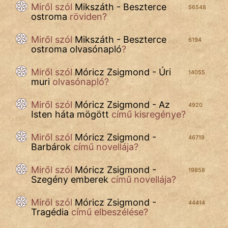
Miről szól
Mikszáth - Beszterce
56548
ostroma
röviden?
cinege
Miről szól
Mikszáth - Beszterce
6194
ostroma olvasónapló
?
fantom
Miről szól
Móricz Zsigmond - Úri
14055
Hunor
muri
olvasónapló?
Jób Gedeon
Miről szól
Móricz Zsigmond - Az
4920
Isten háta mögött
című kisregénye?
Láron Ádám
Miről szól
Móricz Zsigmond -
46719
mikkamakka
Barbárok
című novellája?
vörös ördög
Miről szól
Móricz Zsigmond -
19858
Szegény emberek
című novellája?
nagyöreg
Miről szól
Móricz Zsigmond -
44414
NapHold
Tragédia
című elbeszélése?