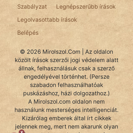
Szabályzat
Legnépszerűbb írások
Legolvasottabb írások
Belépés
© 2026 Mirolszol.Com | Az oldalon
közölt írások szerzői jogi védelem alatt
állnak, felhasználásuk csak a szerző
engedélyével történhet. (Persze
szabadon felhasználhatóak
puskázáshoz, házi dolgozathoz.)
A Mirolszol.com oldalon nem
használunk mesterséges intelligenciát.
Kizárólag emberek által írt cikkek
jelennek meg, mert nem akarunk olyan
X