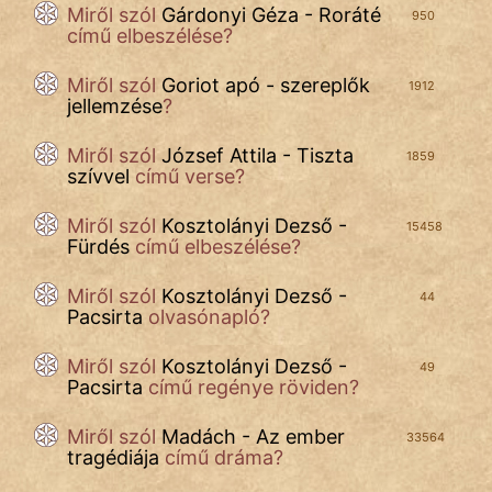
Miről szól
Gárdonyi Géza - Roráté
950
IRODALOM
című elbeszélése?
SZÓLÁS
Miről szól
Goriot apó - szereplők
1912
És
jellemzése
?
KÖZMONDÁS
Miről szól
József Attila - Tiszta
1859
szívvel
című verse?
PSZICHO
Miről szól
Kosztolányi Dezső -
ZENE
15458
Fürdés
című elbeszélése?
FILM
Miről szól
Kosztolányi Dezső -
44
Pacsirta
olvasónapló?
ÉLETMÓD
Miről szól
Kosztolányi Dezső -
49
MAGYARSÁG
Pacsirta
című regénye röviden?
És
TÖRTÉNELEM
Miről szól
Madách - Az ember
33564
tragédiája
című dráma?
Népszerű szerzőink: