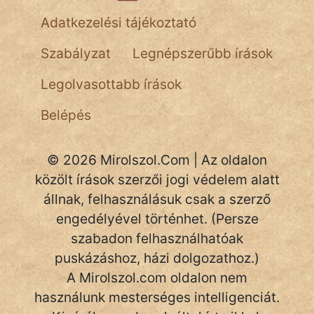
fantom
Adatkezelési tájékoztató
Hunor
Szabályzat
Legnépszerűbb írások
Jób Gedeon
Legolvasottabb írások
Láron Ádám
Belépés
mikkamakka
© 2026 Mirolszol.Com | Az oldalon
vörös ördög
közölt írások szerzői jogi védelem alatt
nagyöreg
állnak, felhasználásuk csak a szerző
engedélyével történhet. (Persze
NapHold
szabadon felhasználhatóak
puskázáshoz, házi dolgozathoz.)
Név nélkül
A Mirolszol.com oldalon nem
pszichopati
használunk mesterséges intelligenciát.