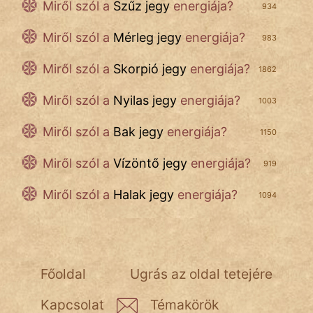
Miről szól a
Szűz jegy
energiája?
És
934
KÖZMONDÁS
Miről szól a
Mérleg jegy
energiája?
983
PSZICHO
Miről szól a
Skorpió jegy
energiája?
1862
ZENE
Miről szól a
Nyilas jegy
energiája?
1003
FILM
Miről szól a
Bak jegy
energiája?
1150
ÉLETMÓD
Miről szól a
Vízöntő jegy
energiája?
919
MAGYARSÁG
És
Miről szól a
Halak jegy
energiája?
1094
TÖRTÉNELEM
Népszerű szerzőink:
Főoldal
Ugrás az oldal tetejére
cinege
Kapcsolat
Témakörök