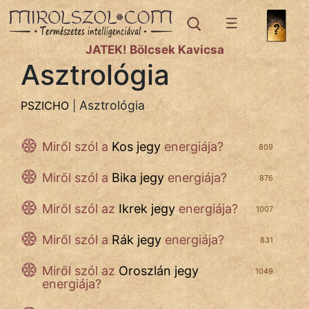
PSZICHO
témák:
JÁTÉK! Bölcsek Kavicsa
Asztrológia
Asztrológia
Gyerekpszicho
Asztrológia
PSZICHO
|
Párkapcsolat
Miről szól a
Kos jegy
energiája?
Pszichológia
809
Miről szól a
Bika jegy
energiája?
Tanmese
876
Miről szól az
Ikrek jegy
energiája?
1007
Miről szól a
Rák jegy
energiája?
831
IRODALOM
Miről szól az
Oroszlán jegy
1049
energiája?
SZÓLÁS