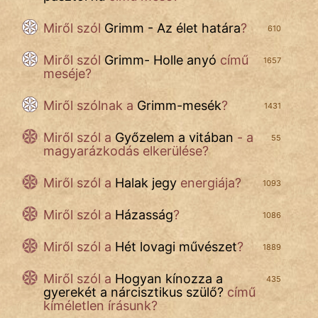
Miről szól
Grimm - Az élet határa
?
610
Miről szól
Grimm- Holle anyó
című
1657
meséje?
Miről szólnak a
Grimm-mesék
?
1431
Miről szól a
Győzelem a vitában
- a
55
magyarázkodás elkerülése?
Miről szól a
Halak jegy
energiája?
1093
Miről szól a
Házasság
?
1086
Miről szól a
Hét lovagi művészet
?
1889
Miről szól a
Hogyan kínozza a
435
gyerekét a nárcisztikus szülő?
című
kíméletlen írásunk?