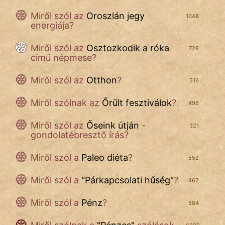
Miről szól az
Oroszlán jegy
1048
energiája?
Miről szól az
Osztozkodik a róka
728
című népmese?
Miről szól az
Otthon
?
516
Miről szólnak az
Őrült fesztiválok
?
496
Miről szól az
Őseink útján
-
321
gondolatébresztő írás?
Miről szól
a
Paleo diéta
?
552
Miről szól a
"
Párkapcsolati hűség
"
?
462
Miről szól
a
Pénz
?
584