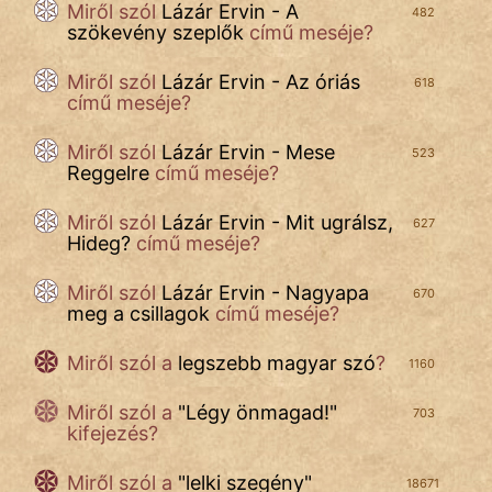
Miről szól
Lázár Ervin - A
482
szökevény szeplők
című meséje?
Miről szól
Lázár Ervin - Az óriás
618
című meséje?
Miről szól
Lázár Ervin - Mese
523
Reggelre
című meséje?
Miről szól
Lázár Ervin - Mit ugrálsz,
627
Hideg?
című meséje?
Miről szól
Lázár Ervin - Nagyapa
670
meg a csillagok
című meséje?
Miről szól
a
legszebb magyar szó
?
1160
Miről szól a
"
Légy önmagad!
"
703
kifejezés?
Miről szól a
"
lelki szegény
"
18671