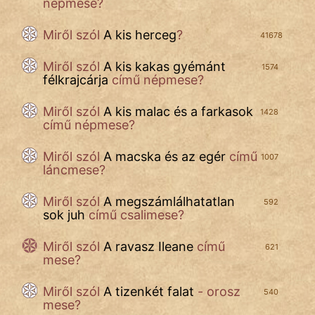
NapHold
népmese?
Név nélkül
Miről szól
A kis herceg
?
41678
pszichopati
Miről szól
A kis kakas gyémánt
1574
félkrajcárja
című népmese?
szegény legény
Miről szól
A kis malac és a farkasok
1428
című népmese?
Hoffer Botond
Miről szól
A macska és az egér
című
szemfüles
1007
láncmese?
Miről szól
A megszámlálhatatlan
592
sok juh
című csalimese?
Miről szól
A ravasz Ileane
című
621
mese?
Miről szól
A tizenkét falat
- orosz
540
mese?