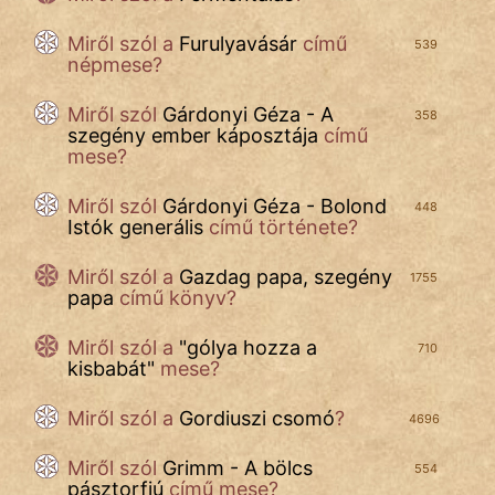
Miről szól a
Furulyavásár
című
539
népmese?
Miről szól
Gárdonyi Géza - A
358
szegény ember káposztája
című
mese?
Miről szól
Gárdonyi Géza - Bolond
448
Istók generális
című története?
Miről szól a
Gazdag papa, szegény
1755
papa
című könyv?
Miről szól a
"
gólya hozza a
710
kisbabát
"
mese?
Miről szól a
Gordiuszi csomó
?
4696
Miről szól
Grimm - A bölcs
554
pásztorfiú
című mese?