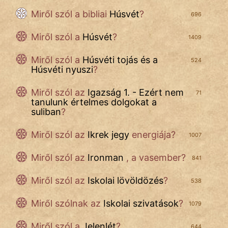
Miről szól a
bibliai
Húsvét
?
696
Miről szól a
Húsvét
?
1409
Miről szól a
Húsvéti tojás és a
524
Húsvéti nyuszi
?
Miről szól az
Igazság 1. - Ezért nem
71
tanulunk értelmes dolgokat a
suliban
?
Miről szól az
Ikrek jegy
energiája?
1007
Miről szól az
Ironman
, a vasember?
841
Miről szól
az
Iskolai lövöldözés
?
538
Miről szólnak az
Iskolai szivatások
?
1079
Miről szól a
Jelenlét
?
644