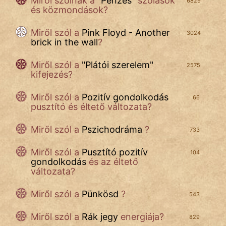
Miről szólnak a
"
Pénzes
"
szólások
6829
és közmondások?
Miről szól a
Pink Floyd - Another
3024
brick in the wall
?
Miről szól a
"
Plátói szerelem
"
2575
kifejezés?
Miről szól a
Pozitív gondolkodás
66
pusztító és éltető változata?
Miről szól a
Pszichodráma
?
733
Miről szól a
Pusztító pozitív
104
gondolkodás
és az éltető
változata?
Miről szól a
Pünkösd
?
543
Miről szól a
Rák jegy
energiája?
829