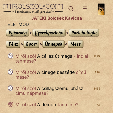
IRODALOM
JÁTÉK! Bölcsek Kavicsa
ÉLETMÓD
SZÓLÁS
És
Egészség
Egészség
Gyerekpszicho
Gyerekpszicho
Pszichológia
Pszichológia
KÖZMONDÁS
Pénz
Pénz
Sport
Sport
Ünnepek
Ünnepek
Mese
Mese
PSZICHO
Miről szól
A cél az út maga
- indiai
1279
tanmese?
ZENE
Miről szól
A cinege beszéde
című
FILM
398
mese?
ÉLETMÓD
Miről szól
A csillagszemű juhász
3456
című népmese?
MAGYARSÁG
És
Miről szól
A démon
tanmese?
173
TÖRTÉNELEM