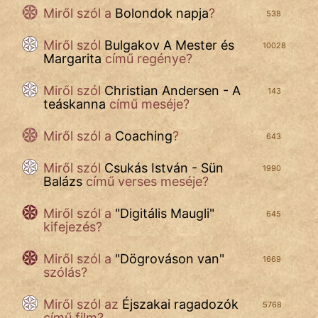
Miről szól a
Bolondok napja
?
538
Miről szól
Bulgakov A Mester és
10028
Margarita
című regénye?
Miről szól
Christian Andersen - A
143
teáskanna
című meséje?
Miről szól a
Coaching
?
643
Miről szól
Csukás István - Sün
1990
Balázs
című verses meséje?
Miről szól a
"
Digitális Maugli
"
645
kifejezés?
Miről szól a
"
Dögrováson van
"
1669
szólás?
Miről szól az
Éjszakai ragadozók
5768
című film?