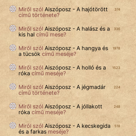
Miről szól
Aiszóposz - A hajótörött
374
című története?
Miről szól
Aiszóposz - A halász és a
336
kis hal
című mese?
Miről szól
Aiszóposz - A hangya és
1978
a tücsök
című meséje?
Miről szól
Aiszóposz - A holló és a
1523
róka
című meséje?
Miről szól
Aiszóposz - A jégmadár
224
című története?
Miről szól
Aiszóposz - A jóllakott
248
róka
című meséje?
Miről szól
Aiszóposz - A kecskegida
518
és a farkas
meséje?