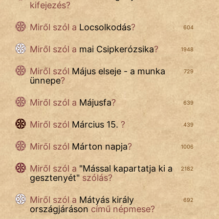
kifejezés?
Miről szól a
Locsolkodás
?
604
Miről szól a
mai Csipkerózsika
?
1948
Miről szól
Május elseje - a munka
729
ünnepe
?
Miről szól a
Májusfa
?
639
Miről szól
Március 15.
?
439
Miről szól
Márton napja
?
1006
Miről szól a
"
Mással kapartatja ki a
2182
gesztenyét
"
szólás?
Miről szól a
Mátyás király
692
országjáráson
című népmese?