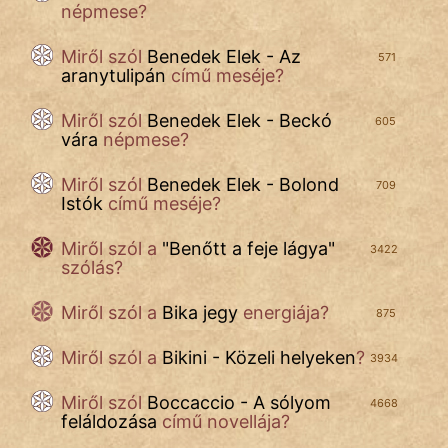
népmese?
Miről szól
Benedek Elek - Az
571
aranytulipán
című meséje?
Miről szól
Benedek Elek - Beckó
605
vára
népmese?
Miről szól
Benedek Elek - Bolond
709
Istók
című meséje?
Miről szól a
"
Benőtt a feje lágya
"
3422
szólás?
Miről szól a
Bika jegy
energiája?
875
Miről szól a
Bikini - Közeli helyeken
?
3934
Miről szól
Boccaccio - A sólyom
4668
feláldozása
című novellája?