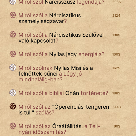
Miről szól
Narcisszusz
legendája?
2036
Miről szól a
Nárcisztikus
2124
személyiségzavar
?
Miről szól a
Nárcisztikus Szülővel
1985
való kapcsolat
?
Miről szól a
Nyilas jegy
energiája?
1003
Miről szólnak
Nyilas Misi és a
1625
felnőttek bűnei
a Légy jó
mindhalálig-ban?
Miről szól a
bibliai
Onán
története?
1863
Miről szól az
"
Óperenciás-tengeren
2443
is túl
"
szólás?
Miről szól
az
Óraátállítás
, a Téli-
603
nyári időszámítás?