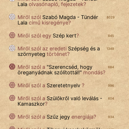
Lala
olvasónapló, fejezetek?
Miről szól
Szabó Magda - Tündér
8029
Lala
című kisregénye?
Miről szól
egy
Szép kert
?
845
Miről szól
az eredeti
Szépség és a
1349
szörnyeteg
történet?
Miről szól a
"
Szerencséd, hogy
684
öreganyádnak szólítottál!
"
mondás?
Miről szól a
Szeretetnyelv
?
996
Miről szól
a
Szülőkről való leválás -
604
Kamaszkor
?
Miről szól a
Szűz jegy
energiája?
934