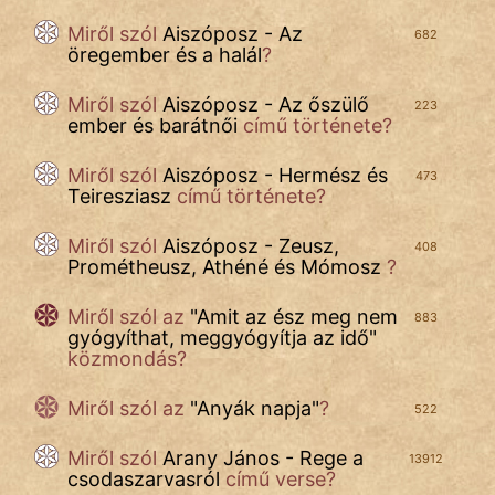
Miről szól
Aiszóposz - Az
682
öregember és a halál
?
Miről szól
Aiszóposz - Az őszülő
223
ember és barátnői
című története?
Miről szól
Aiszóposz - Hermész és
473
Teiresziasz
című története?
Miről szól
Aiszóposz - Zeusz,
408
Prométheusz, Athéné és Mómosz
?
Miről szól az
"
Amit az ész meg nem
883
gyógyíthat, meggyógyítja az idő
"
közmondás?
Miről szól az
"
Anyák napja
"
?
522
Miről szól
Arany János - Rege a
13912
csodaszarvasról
című verse?