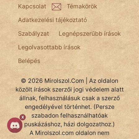
Kapcsolat
Témakörök
Adatkezelési tájékoztató
Szabályzat
Legnépszerűbb írások
Legolvasottabb írások
Belépés
© 2026 Mirolszol.Com | Az oldalon
közölt írások szerzői jogi védelem alatt
állnak, felhasználásuk csak a szerző
engedélyével történhet. (Persze
szabadon felhasználhatóak
X
puskázáshoz, házi dolgozathoz.)
A Mirolszol.com oldalon nem