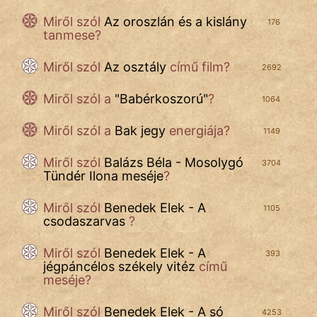
Miről szól
Az oroszlán és a kislány
176
tanmese?
Miről szól
Az osztály
című film?
2692
Miről szól a
"
Babérkoszorú
"
?
1064
Miről szól a
Bak jegy
energiája?
1149
Miről szól
Balázs Béla - Mosolygó
3704
Tündér Ilona meséje
?
Miről szól
Benedek Elek - A
1105
csodaszarvas
?
Miről szól
Benedek Elek - A
393
jégpáncélos székely vitéz
című
meséje?
Miről szól
Benedek Elek - A só
4253