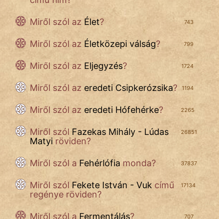
Miről szól az
Élet
?
743
Miről szól az
Életközepi válság
?
799
Miről szól az
Eljegyzés
?
1724
Miről szól az
eredeti Csipkerózsika
?
1194
Miről szól az
eredeti Hófehérke
?
2265
Miről szól
Fazekas Mihály - Lúdas
26851
Matyi
röviden?
Miről szól a
Fehérlófia
monda?
37837
Miről szól
Fekete István - Vuk
című
17134
regénye röviden?
Miről szól a
Fermentálás
?
707