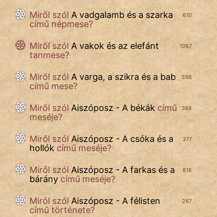
Miről szól
A vadgalamb és a szarka
610
című népmese?
Miről szól
A vakok és az elefánt
1067
tanmese?
Miről szól
A varga, a szikra és a bab
598
című mese?
Miről szól
Aiszóposz - A békák
című
388
meséje?
Miről szól
Aiszóposz - A csóka és a
377
hollók
című meséje?
Miről szól
Aiszóposz - A farkas és a
816
bárány
című meséje?
Miről szól
Aiszóposz - A félisten
267
című története?