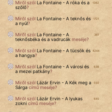
Miről szól
La Fontaine - A róka és a
1362
szőlő
?
Miről szól
La Fontaine - A teknős és
1721
a nyúl
?
Miről szól
La Fontaine - A
361
teknősbéka és a vadrucák
meséje?
Miről szól
La Fontaine - A tücsök és
4244
a hangya
?
Miről szól
La Fontaine - A városi és
638
a mezei patkány
?
Miről szól
Lázár Ervin - A Kék meg a
550
Sárga
című meséje?
Miről szól
Lázár Ervin - A lyukas
645
zokni
című meséje?