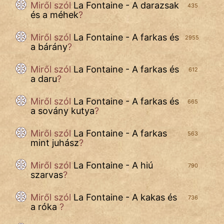
Miről szól
La Fontaine - A darazsak
435
és a méhek
?
Miről szól
La Fontaine - A farkas és
2955
a bárány
?
Miről szól
La Fontaine - A farkas és
612
a daru
?
Miről szól
La Fontaine - A farkas és
665
a sovány kutya
?
Miről szól
La Fontaine - A farkas
563
mint juhász
?
Miről szól
La Fontaine - A hiú
790
szarvas
?
Miről szól
La Fontaine - A kakas és
736
a róka
?