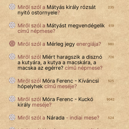
Miről szól a
Mátyás király rózsát
235
nyitó ostornyele
?
Miről szól a
Mátyást megvendégelik
619
című népmese?
Miről szól a
Mérleg jegy
energiája?
980
Miről szól
Miért haragszik a disznó
726
a kutyára, a kutya a macskára, a
macska az egérre?
című népmese?
Miről szól
Móra Ferenc - Kíváncsi
525
hópelyhek
című meséje?
Miről szól
Móra Ferenc - Kuckó
9042
király
meséje?
Miről szól a
Nárada
- indiai mese?
524