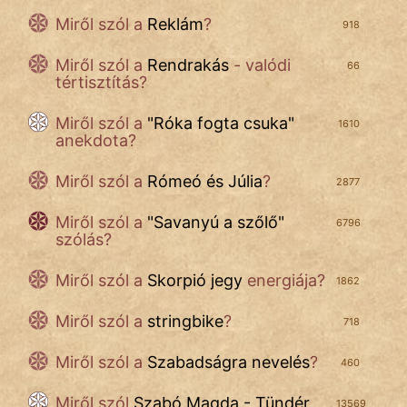
Miről szól a
Reklám
?
918
Miről szól a
Rendrakás
- valódi
66
tértisztítás?
Miről szól a
"
Róka fogta csuka
"
1610
anekdota?
Miről szól a
Rómeó és Júlia
?
2877
Miről szól a
"
Savanyú a szőlő
"
6796
szólás?
Miről szól a
Skorpió jegy
energiája?
1862
Miről szól a
stringbike
?
718
Miről szól a
Szabadságra nevelés
?
460
Miről szól
Szabó Magda - Tündér
13569