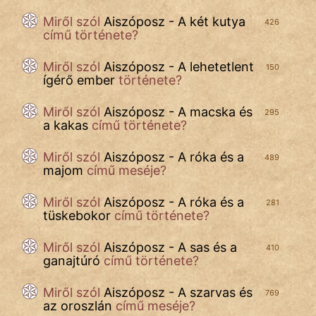
Miről szól
Aiszóposz - A két kutya
426
című története?
Miről szól
Aiszóposz - A lehetetlent
150
ígérő ember
története?
Miről szól
Aiszóposz - A macska és
295
a kakas
című története?
Miről szól
Aiszóposz - A róka és a
489
majom
című meséje?
Miről szól
Aiszóposz - A róka és a
281
tüskebokor
című története?
Miről szól
Aiszóposz - A sas és a
410
ganajtúró
című története?
Miről szól
Aiszóposz - A szarvas és
769
az oroszlán
című meséje?