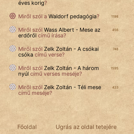
éves korig
?
Miről szól a
Waldorf pedagógia
?
1198
Miről szól
Wass Albert - Mese az
456
erdőről
című írása?
Miről szól
Zelk Zoltán - A csókai
748
csóka
című verse?
Miről szól
Zelk Zoltán - A három
1595
nyúl
című verses meséje?
Miről szól
Zelk Zoltán - Téli mese
433
című meséje?
Főoldal
Ugrás az oldal tetejére