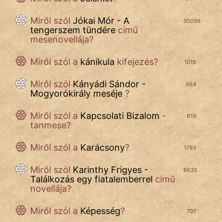
Miről szól
Jókai Mór - A
30096
tengerszem tündére
című
mesenovellája?
Miről szól a
kánikula
kifejezés?
1015
Miről szól
Kányádi Sándor -
664
Mogyorókirály meséje
?
Miről szól
a
Kapcsolati Bizalom
-
619
tanmese?
Miről szól a
Karácsony
?
1793
Miről szól
Karinthy Frigyes -
8635
Találkozás egy fiatalemberrel
című
novellája?
Miről szól a
Képesség
?
707