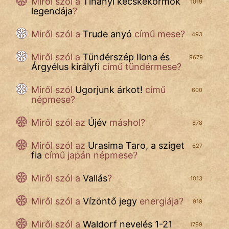
Miről szól
a
Tihanyi kecskekörmök
1019
legendája
?
Miről szól a
Trude anyó
című mese?
493
Miről szól a
Tündérszép Ilona és
9679
Árgyélus királyfi
című tündérmese?
Miről szól
Ugorjunk árkot!
című
600
népmese?
Miről szól az
Újév
máshol?
878
Miről szól az
Urasima Taro, a sziget
627
fia
című japán népmese?
Miről szól a
Vallás
?
1013
Miről szól a
Vízöntő jegy
energiája?
919
Miről szól a
Waldorf nevelés 1-21
1799