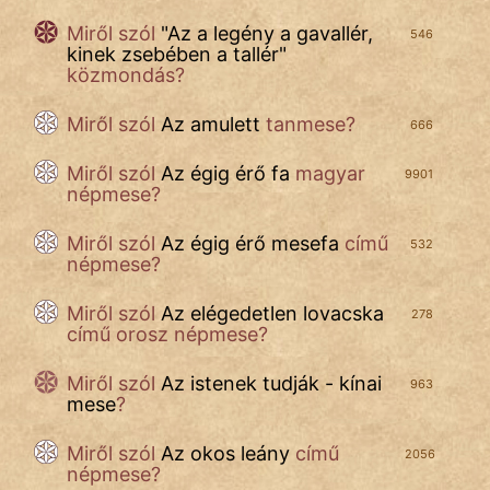
Miről szól
"
Az a legény a gavallér,
546
kinek zsebében a tallér
"
közmondás?
Miről szól
Az amulett
tanmese?
666
Miről szól
Az égig érő fa
magyar
9901
népmese?
Miről szól
Az égig érő mesefa
című
532
népmese?
Miről szól
Az elégedetlen lovacska
278
című orosz népmese?
Miről szól
Az istenek tudják - kínai
963
mese
?
Miről szól
Az okos leány
című
2056
népmese?