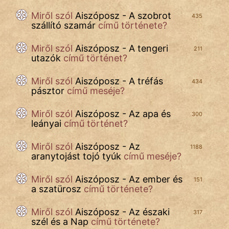
Miről szól
Aiszóposz - A szobrot
435
szállító szamár
című története?
Miről szól
Aiszóposz - A tengeri
211
utazók
című történet?
Miről szól
Aiszóposz - A tréfás
434
pásztor
című meséje?
Miről szól
Aiszóposz - Az apa és
300
leányai
című történet?
Miről szól
Aiszóposz - Az
1188
aranytojást tojó tyúk
című meséje?
Miről szól
Aiszóposz - Az ember és
151
a szatürosz
című története?
Miről szól
Aiszóposz - Az északi
317
szél és a Nap
című története?