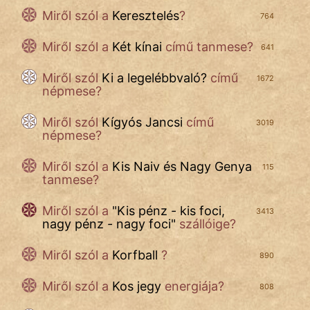
Miről szól a
Keresztelés
?
764
Miről szól a
Két kínai
című tanmese?
641
Miről szól
Ki a legelébbvaló?
című
1672
népmese?
Miről szól
Kígyós Jancsi
című
3019
népmese?
Miről szól a
Kis Naiv és Nagy Genya
115
tanmese?
Miről szól a
"
Kis pénz - kis foci,
3413
nagy pénz - nagy foci
"
szállóige?
Miről szól a
Korfball
?
890
Miről szól a
Kos jegy
energiája?
808