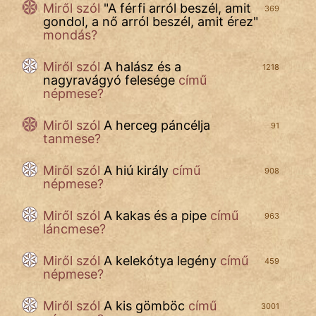
Miről szól
"
A férfi arról beszél, amit
369
gondol, a nő arról beszél, amit érez
"
Népszerű szerzőink:
mondás?
Miről szól
A halász és a
1218
cinege
nagyravágyó felesége
című
népmese?
fantom
Miről szól
A herceg páncélja
91
Hunor
tanmese?
Jób Gedeon
Miről szól
A hiú király
című
908
népmese?
Láron Ádám
Miről szól
A kakas és a pipe
című
963
mikkamakka
láncmese?
vörös ördög
Miről szól
A kelekótya legény
című
459
népmese?
nagyöreg
Miről szól
A kis gömböc
című
3001