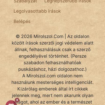
Szabályzat
Legnépszerűbb írások
Legolvasottabb írások
Belépés
© 2026 Mirolszol.Com | Az oldalon
közölt írások szerzői jogi védelem alatt
állnak, felhasználásuk csak a szerző
engedélyével történhet. (Persze
szabadon felhasználhatóak
puskázáshoz, házi dolgozathoz.)
A Mirolszol.com oldalon nem
használunk mesterséges intelligenciát.
Kizárólag emberek által írt cikkek
jelennek meg, mert nem akarunk olyan
X
világot, ahol az ember és a természet