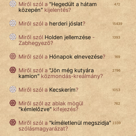
Népszerű szerzőink:
Miről szól a
"
Hegedült a hátam
472
közepén
"
kijelentés?
cinege
Miről szól a
herderi jóslat
?
15439
fantom
Miről szól
Holden jellemzése
-
1393
Zabhegyező?
Hunor
Miről szól a
Hónapok elnevezése
?
169
Jób Gedeon
Miről szól a
"
Jön még kutyára
2796
Láron Ádám
kamion
"
közmondás-kreálmány?
mikkamakka
Miről szól a
Kecskerím
?
1053
vörös ördög
Miről szól
az ablak mögül
762
"
kémlelőzve
"
kifejezés?
nagyöreg
Miről szól a
"
kíméletlenül megszidja
"
2339
NapHold
szólásmagyarázat?