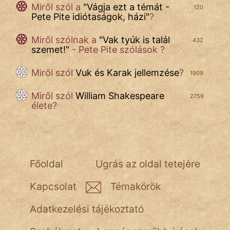
Miről szól a
"
Vágja ezt a témát -
120
Pete Pite idiótaságok, házi
"
?
Miről szólnak a
"
Vak tyúk is talál
432
szemet!
"
- Pete Pite szólások ?
Miről szól
Vuk és Karak jellemzése
?
1909
Miről szól
William Shakespeare
2759
élete?
Főoldal
Ugrás az oldal tetejére
Kapcsolat
Témakörök
Adatkezelési tájékoztató