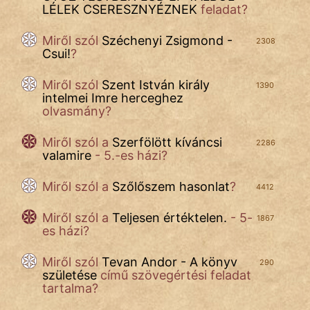
LÉLEK CSERESZNYÉZNEK
feladat?
Miről szól
Széchenyi Zsigmond -
2308
Csui!
?
Miről szól
Szent István király
1390
intelmei Imre herceghez
olvasmány?
Miről szól a
Szerfölött kíváncsi
2286
valamire
- 5.-es házi?
Miről szól a
Szőlőszem hasonlat
?
4412
Miről szól a
Teljesen értéktelen.
- 5-
1867
es házi?
Miről szól
Tevan Andor - A könyv
290
születése
című szövegértési feladat
tartalma?