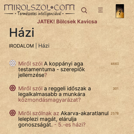
IRODALOM
témák:
JÁTÉK! Bölcsek Kavicsa
Bibliai
Házi
Történetek
Dráma
Házi
IRODALOM
|
Elbeszélő
Miről szól
A koppányi aga
4660
Költemény
testamentuma - szereplők
jellemzése
?
Eposz
Miről szól
a reggeli időszak a
301
Házi
legalkalmasabb a munkára
közmondásmagyarázat?
Komédia
Miről szólnak az
Akarva-akaratlanul
2578
Kötelező
leleplezi magát, elárulja
gonoszságát.
- 5.-es házi?
Legenda