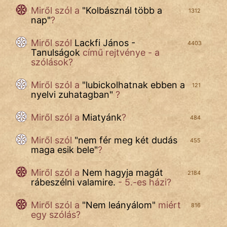
Név nélkül
Miről szól
a
"
Kolbásznál több a
1312
nap
"
?
pszichopati
Miről szól
Lackfi János -
4403
szegény legény
Tanulságok
című rejtvénye - a
szólások?
Hoffer Botond
Miről szól a
"
lubickolhatnak ebben a
121
szemfüles
nyelvi zuhatagban
"
?
Miről szól a
Miatyánk
?
484
Miről szól
"
nem fér meg két dudás
455
maga esik bele
"
?
Miről szól a
Nem hagyja magát
2184
rábeszélni valamire.
- 5.-es házi?
Miről szól a
"
Nem leányálom
"
miért
816
egy szólás?