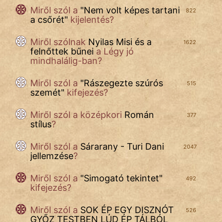
Miről szól a
"
Nem volt képes tartani
822
a csőrét
"
kijelentés?
Miről szólnak
Nyilas Misi és a
1622
felnőttek bűnei
a Légy jó
mindhalálig-ban?
Miről szól a
"
Rászegezte szúrós
515
szemét
"
kifejezés?
Miről szól a
középkori
Román
377
stílus
?
Miről szól a
Sárarany - Turi Dani
2047
jellemzése
?
Miről szól a
"
Simogató tekintet
"
492
kifejezés?
Miről szól a
SOK ÉP EGY DISZNÓT
526
GYŐZ TESTBEN LÚD ÉP TÁLBÓL