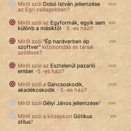
Miről szól
Dobó István jellemzése
3225
IRODALOM
az Egri csillagokban?
SZÓLÁS
Miről szól az
Egyformák, egyik sem
1652
különb a másiktól
- 5.-es házi?
És
KÖZMONDÁS
Miről szól
"
Ép hardverben ép
645
szoftver
"
közmondás és társai
PSZICHO
szólások?
ZENE
Miről szól az
Esztelenül pazarló
2433
ember
-5.-es házi?
FILM
Miről szól a
Gáncsoskodik,
2229
ÉLETMÓD
akadékoskodik
- 5.-es házi?
MAGYARSÁG
Miről szól
Gélyi János jellemzése
?
5381
És
TÖRTÉNELEM
Miről szól a
középkori
Gótikus
573
stílus
?