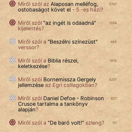
Miről szól az
Alaposan melléfog,
2707
ostobaságot követ el
- 5.-es házi?
Mese
Miről szól
"
az ingét is odaadná
"
Mitológia
1354
kijelentés?
Monda
Miről szól a
"
Beszélni színezüst
"
465
verssor?
Novella
És
Miről szól a
Biblia részei,
1010
Elbeszélés
keletkezése
?
Regény
Miről szól
Bornemissza Gergely
5201
jellemzése
az Egri csillagokban?
Tanmese
Miről szól
Daniel Defoe - Robinson
627
Vers
Crusoe tartalma a tankönyv
alapján
?
Miről szól a
"
De baró volt!
"
szleng?
111