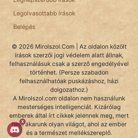
Legolvasottabb írások
Belépés
© 2026 Mirolszol.Com | Az oldalon közölt
írások szerzői jogi védelem alatt állnak,
felhasználásuk csak a szerző engedélyével
történhet. (Persze szabadon
felhasználhatóak puskázáshoz, házi
dolgozathoz.)
A Mirolszol.com oldalon nem használunk
mesterséges intelligenciát. Kizárólag
emberek által írt cikkek jelennek meg, mert
X
nem akarunk olyan világot, ahol az ember
és a természet mellékszereplő.