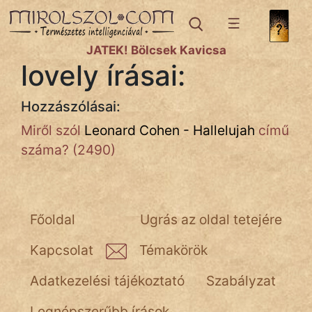
IRODALOM
JÁTÉK! Bölcsek Kavicsa
lovely írásai:
SZÓLÁS
És
Hozzászólásai:
KÖZMONDÁS
Miről szól
Leonard Cohen - Hallelujah
című
PSZICHO
száma? (2490)
ZENE
FILM
Főoldal
Ugrás az oldal tetejére
ÉLETMÓD
Kapcsolat
Témakörök
MAGYARSÁG
Adatkezelési tájékoztató
Szabályzat
És
TÖRTÉNELEM
Legnépszerűbb írások