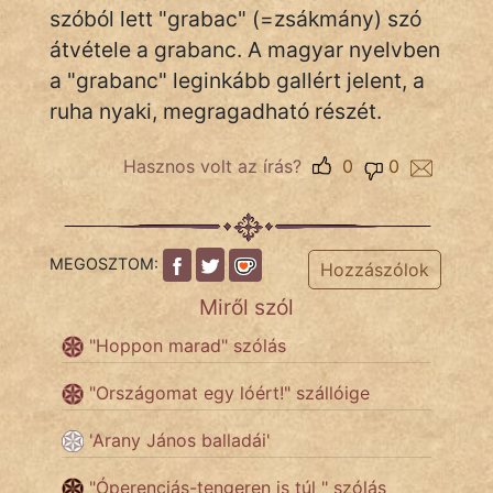
szóból lett "grabac" (=zsákmány) szó
Népszerű szerzőink:
átvétele a grabanc. A magyar nyelvben
a "grabanc" leginkább gallért jelent, a
ruha nyaki, megragadható részét.
cinege
fantom
Hasznos volt az írás?
0
0
Hunor
Jób Gedeon
MEGOSZTOM:
Hozzászólok
Láron Ádám
Miről szól
"Hoppon marad" szólás
mikkamakka
"Országomat egy lóért!" szállóige
vörös ördög
'Arany János balladái'
nagyöreg
"Óperenciás-tengeren is túl " szólás