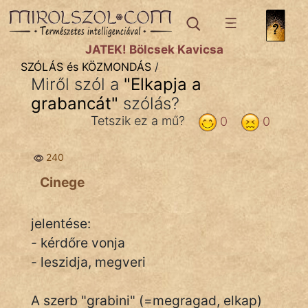
IRODALOM
JÁTÉK! Bölcsek Kavicsa
SZÓLÁS és KÖZMONDÁS
/
SZÓLÁS
Miről szól a
"
Elkapja a
És
grabancát
"
szólás?
KÖZMONDÁS
Tetszik ez a mű?
0
0
PSZICHO
240
ZENE
Cinege
FILM
jelentése:
ÉLETMÓD
- kérdőre vonja
- leszidja, megveri
MAGYARSÁG
És
TÖRTÉNELEM
A szerb "grabini" (=megragad, elkap)