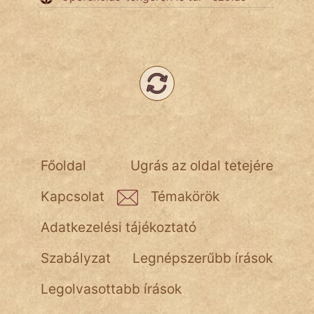
NapHold
Név nélkül
pszichopati
szegény legény
Hoffer Botond
szemfüles
Főoldal
Ugrás az oldal tetejére
Kapcsolat
Témakörök
Adatkezelési tájékoztató
Szabályzat
Legnépszerűbb írások
Legolvasottabb írások