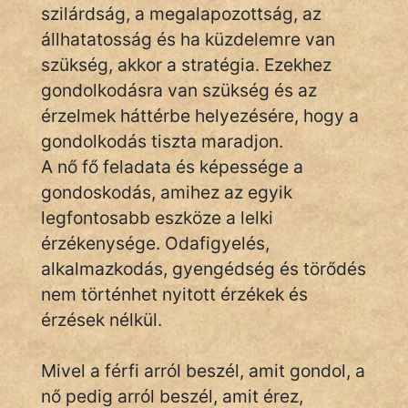
És
szilárdság, a megalapozottság, az
KÖZMONDÁS
állhatatosság és ha küzdelemre van
szükség, akkor a stratégia. Ezekhez
PSZICHO
gondolkodásra van szükség és az
érzelmek háttérbe helyezésére, hogy a
ZENE
gondolkodás tiszta maradjon.
FILM
A nő fő feladata és képessége a
gondoskodás, amihez az egyik
ÉLETMÓD
legfontosabb eszköze a lelki
érzékenysége. Odafigyelés,
MAGYARSÁG
És
alkalmazkodás, gyengédség és törődés
TÖRTÉNELEM
nem történhet nyitott érzékek és
érzések nélkül.
Népszerű szerzőink:
Mivel a férfi arról beszél, amit gondol, a
cinege
nő pedig arról beszél, amit érez,