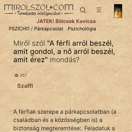
PSZICHO
témák:
JÁTÉK! Bölcsek Kavicsa
Asztrológia
PSZICHO
/
Párkapcsolat
Pszichológia
Gyerekpszicho
Miről szól
"
A férfi arról beszél,
amit gondol, a nő arról beszél,
Párkapcsolat
amit érez
"
mondás?
Pszichológia
367
Tanmese
Szaffi
A férfiak szerepe a párkapcsolatban (a
IRODALOM
családban és a közösségben is) a
biztonság megteremtése:. Feladatuk a
SZÓLÁS