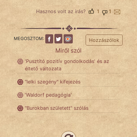
szegény legény
Hasznos volt az írás?
1
1
Hoffer Botond
szemfüles
MEGOSZTOM:
Hozzászólok
Miről szól
'Pusztító pozitív gondolkodás' és az
éltető változata
"lelki szegény" kifejezés
'Waldorf pedagógia'
"Burokban született" szólás