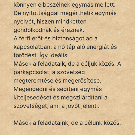
könnyen elbeszélnek egymás mellett.
fantom
De nyitottsággal megérthetik egymás
nyelvét, hiszen mindketten
Hunor
gondolkodnak és éreznek.
Jób Gedeon
A férfi erőt és biztonságot ad a
kapcsolatban, a nő tápláló energiát és
Láron Ádám
törődést. Így ideális.
mikkamakka
Mások a feladataik, de a céljuk közös. A
párkapcsolat, a szövetség
vörös ördög
megteremtése és megerősítése.
nagyöreg
Megengedni és segíteni egymás
kiteljesedését és megszilárdítani a
NapHold
szövetséget, ami a jövőt jelenti.
Név nélkül
Mások a feladataink, de a célunk közös.
pszichopati