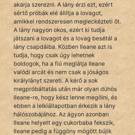
És
akarja szerezni. A lány érzi ezt, ezért
KÖZMONDÁS
sértő próbák elé állítja a lovagot,
amikkel rendszeresen megleckézteti őt.
PSZICHO
A lány nagyon okos, ezért ki tudja
játszani a lovagot és a lovag besétál a
ZENE
lány csapdáiba. Közben Ileane azt is
FILM
tudja, hogy csak úgy lehetnek
boldogok, ha a fiú meglátja Ileane
ÉLETMÓD
valódi arcát és nem csak a jóságos
királylányt szereti. A kérő a sok
MAGYARSÁG
És
megpróbáltatás után már olyan dühös
TÖRTÉNELEM
Ileane-re, hogy kész lenne megölni, és
ebben a lelkiállapotban érkezik a lány
Népszerű szerzőink:
hálószobájához. Az ágyon azonban
Ileane helyett egy cukorbaba fekszik,
cinege
Ileane pedig a függöny mögött bújik