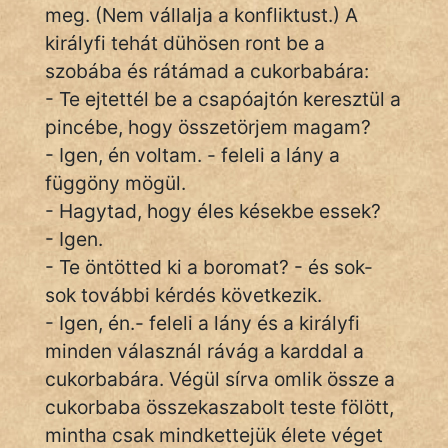
meg. (Nem vállalja a konfliktust.) A
fantom
királyfi tehát dühösen ront be a
szobába és rátámad a cukorbabára:
Hunor
- Te ejtettél be a csapóajtón keresztül a
Jób Gedeon
pincébe, hogy összetörjem magam?
- Igen, én voltam. - feleli a lány a
Láron Ádám
függöny mögül.
mikkamakka
- Hagytad, hogy éles késekbe essek?
- Igen.
vörös ördög
- Te öntötted ki a boromat? - és sok-
nagyöreg
sok további kérdés következik.
- Igen, én.- feleli a lány és a királyfi
NapHold
minden válasznál rávág a karddal a
cukorbabára. Végül sírva omlik össze a
Név nélkül
cukorbaba összekaszabolt teste fölött,
pszichopati
mintha csak mindkettejük élete véget