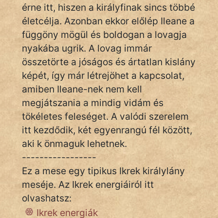
érne itt, hiszen a királyfinak sincs többé
szegény legény
életcélja. Azonban ekkor előlép Ileane a
Hoffer Botond
függöny mögül és boldogan a lovagja
nyakába ugrik. A lovag immár
szemfüles
összetörte a jóságos és ártatlan kislány
képét, így már létrejöhet a kapcsolat,
amiben Ileane-nek nem kell
megjátszania a mindig vidám és
tökéletes feleséget. A valódi szerelem
itt kezdődik, két egyenrangú fél között,
aki k önmaguk lehetnek.
-----------------
Ez a mese egy tipikus Ikrek királylány
meséje. Az Ikrek energiáiról itt
olvashatsz:
Ikrek energiák