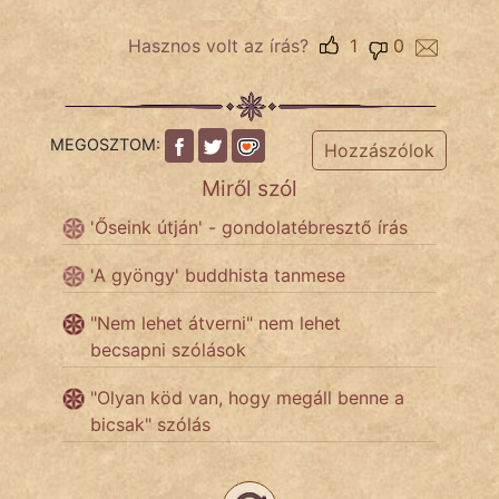
Hasznos volt az írás?
1
0
MEGOSZTOM:
Hozzászólok
Miről szól
'Őseink útján' - gondolatébresztő írás
'A gyöngy' buddhista tanmese
"Nem lehet átverni" nem lehet
becsapni szólások
"Olyan köd van, hogy megáll benne a
bicsak" szólás