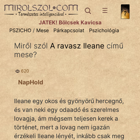
PSZICHO
témák:
JÁTÉK! Bölcsek Kavicsa
Asztrológia
PSZICHO
/
Mese
Párkapcsolat
Pszichológia
Gyerekpszicho
Miről szól
A ravasz Ileane
című
mese?
Párkapcsolat
Pszichológia
620
Tanmese
NapHold
Ileane egy okos és gyönyörű hercegnő,
és van neki egy odaadó és szerelmes
lovagja, ám mégsem teljesen kerek a
IRODALOM
történet, mert a lovag nem igazán
érzékeli Ileane lényét, inkább csak meg
SZÓLÁS