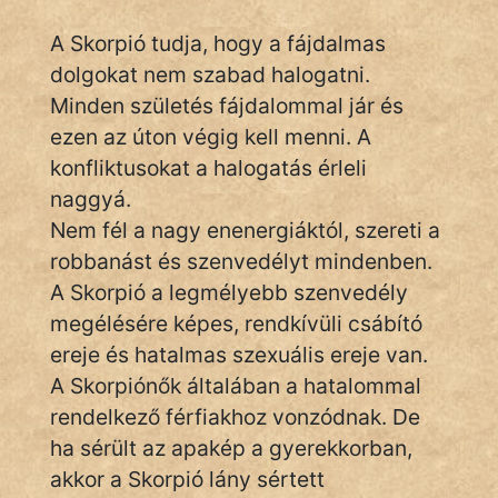
A Skorpió tudja, hogy a fájdalmas
dolgokat nem szabad halogatni.
Minden születés fájdalommal jár és
ezen az úton végig kell menni. A
konfliktusokat a halogatás érleli
naggyá.
Nem fél a nagy enenergiáktól, szereti a
robbanást és szenvedélyt mindenben.
A Skorpió a legmélyebb szenvedély
megélésére képes, rendkívüli csábító
ereje és hatalmas szexuális ereje van.
A Skorpiónők általában a hatalommal
rendelkező férfiakhoz vonzódnak. De
ha sérült az apakép a gyerekkorban,
akkor a Skorpió lány sértett