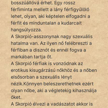
bosszúállóvá érhet. Egy rossz
férfiminta mellett a lány férfigyűlölő
lehet, olyan, aki képtelen elfogadni a
férfit és minduntalan a kudarcait
hangsúlyozza.
A Skorpió-asszonynak nagy szexuális
hatalma van. Az ilyen nő felébreszti a
férfiban a disznót és ennél fogva a
markában tartja őt.
A Skorpió férfiak is vonzódnak az
erotikus kisugárzású nőkhöz és a nőben
elsősorban a szexuális lényt
nézik.Könnyen beleszerethetnek ezért
olyan nőbe, aki a végletekig kihasználja
őket.
A Skorpió élvezi a vadászatot akkor is