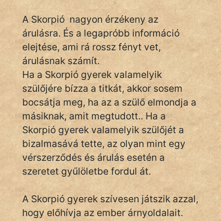
A Skorpió nagyon érzékeny az
árulásra. És a legapróbb információ
elejtése, ami rá rossz fényt vet,
árulásnak számít.
Ha a Skorpió gyerek valamelyik
szülőjére bízza a titkát, akkor sosem
bocsátja meg, ha az a szülő elmondja a
másiknak, amit megtudott.. Ha a
Skorpió gyerek valamelyik szülőjét a
bizalmasává tette, az olyan mint egy
vérszerződés és árulás esetén a
szeretet gyűlöletbe fordul át.
A Skorpió gyerek szívesen játszik azzal,
hogy előhívja az ember árnyoldalait.