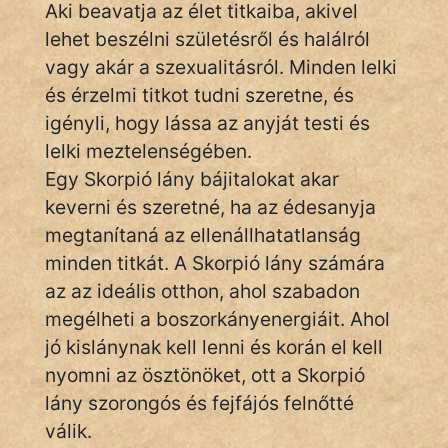
Aki beavatja az élet titkaiba, akivel
szegény legény
lehet beszélni születésről és halálról
Hoffer Botond
vagy akár a szexualitásról. Minden lelki
és érzelmi titkot tudni szeretne, és
szemfüles
igényli, hogy lássa az anyját testi és
lelki meztelenségében.
Egy Skorpió lány bájitalokat akar
keverni és szeretné, ha az édesanyja
megtanítaná az ellenállhatatlanság
minden titkát. A Skorpió lány számára
az az ideális otthon, ahol szabadon
megélheti a boszorkányenergiáit. Ahol
jó kislánynak kell lenni és korán el kell
nyomni az ösztönöket, ott a Skorpió
lány szorongós és fejfájós felnőtté
válik.