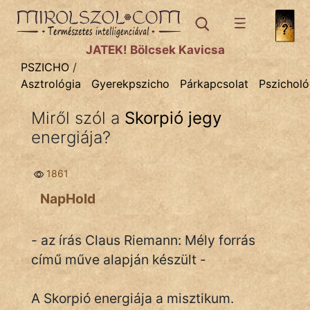
PSZICHO
témák:
JÁTÉK! Bölcsek Kavicsa
Asztrológia
PSZICHO
/
Asztrológia
Gyerekpszicho
Párkapcsolat
Pszicholó
Gyerekpszicho
Miről szól a
Skorpió jegy
Párkapcsolat
energiája?
Pszichológia
1861
Tanmese
NapHold
- az írás Claus Riemann: Mély forrás
című műve alapján készült -
IRODALOM
A Skorpió energiája a misztikum.
SZÓLÁS