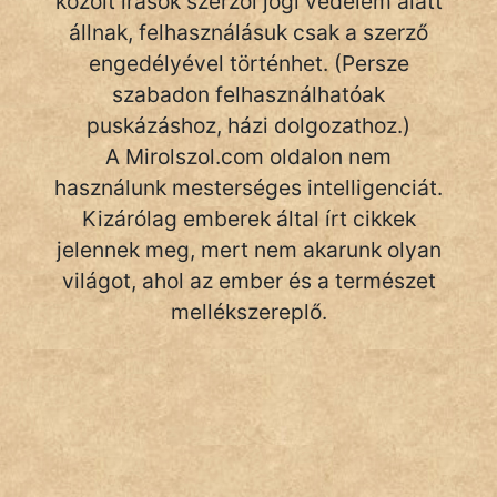
közölt írások szerzői jogi védelem alatt
állnak, felhasználásuk csak a szerző
engedélyével történhet. (Persze
szabadon felhasználhatóak
puskázáshoz, házi dolgozathoz.)
A Mirolszol.com oldalon nem
használunk mesterséges intelligenciát.
Kizárólag emberek által írt cikkek
jelennek meg, mert nem akarunk olyan
világot, ahol az ember és a természet
mellékszereplő.