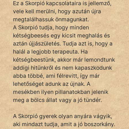
Ez a Skorpió kapcsolataira is jellemző,
fantom
vele kell merülni, hogy azután újra
megtalálhassuk önmagunkat.
Hunor
A Skorpió tudja, hogy minden
Jób Gedeon
kétségbeesés egy kicsit meghalás és
aztán újjászületés. Tudja azt is, hogy a
Láron Ádám
halál a legjobb terapeuta. Ha
mikkamakka
kétségbeestünk, akkor már lemondtunk
addigi hitünkről és nem kapaszkodunk
vörös ördög
abba többé, ami félrevitt, így már
lehetőséget adunk az újnak. A
nagyöreg
mesékben ilyen pillanatokban jelenik
NapHold
meg a bölcs állat vagy a jó tündér.
Név nélkül
A Skorpió gyerek olyan anyára vágyik,
pszichopati
aki mindazt tudja, amit a jó boszorkány.