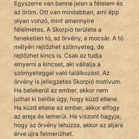
Egyszerre van benne jelen a félelem és
És
KÖZMONDÁS
az öröm. Ott van mindabban, ami épp
olyan vonzó, mint amennyire
PSZICHO
félelmetes. A Skorpió területe a
feneketlen tó, az örvény, a mocsár. A tó
ZENE
mélyén rejtőzhet szörnyeteg, de
FILM
rejtőzhet kincs is. Csak az tudja
elnyerni a kincset, aki vállalja a
ÉLETMÓD
szörnyeteggel való találkozást. Az
örvény is jellegzetes Skorpió motívum.
MAGYARSÁG
Ha belekerül az ember, akkor nem
És
TÖRTÉNELEM
juthat ki belőle úgy, hogy küzd ellene.
Ha küzd ellene az ember, akkor elfogy
Népszerű szerzőink:
az ereje és lemerül. Ha viszont hagyja,
hogy az őrvény lehúzza, akkor az aljára
érve újra felmerülhet.
cinege