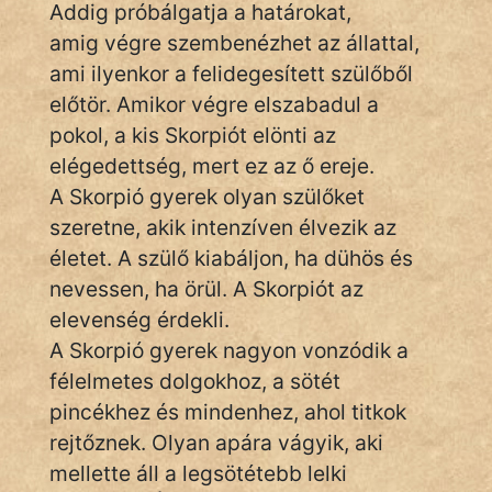
Addig próbálgatja a határokat,
amig végre szembenézhet az állattal,
ami ilyenkor a felidegesített szülőből
előtör. Amikor végre elszabadul a
pokol, a kis Skorpiót elönti az
elégedettség, mert ez az ő ereje.
A Skorpió gyerek olyan szülőket
szeretne, akik intenzíven élvezik az
életet. A szülő kiabáljon, ha dühös és
nevessen, ha örül. A Skorpiót az
elevenség érdekli.
A Skorpió gyerek nagyon vonzódik a
félelmetes dolgokhoz, a sötét
pincékhez és mindenhez, ahol titkok
rejtőznek. Olyan apára vágyik, aki
mellette áll a legsötétebb lelki