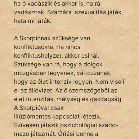
ha ő vadászik és akkor is, ha rá
vadásznak. Számára szexualitás játék,
hatalmi játék.
A Skorpiónak szüksége van
konfliktusokra. Ha nincs
konfliktushelyzet, akkor csinál.
Szüksége van rá, hogy a dolgok
mozgásban legyenek, változzanak,
hogy az élet intenzív legyen. Nem viseli
el az állóvizet. Az ő szemszögéből az
élet intenzitás, mélység és gazdagság.
A Skorpióval csak
illúziómentes kapcsolat létezik.
Szívesen játszik pszichológiai szado-
mazo játszmát. Óriási benne a