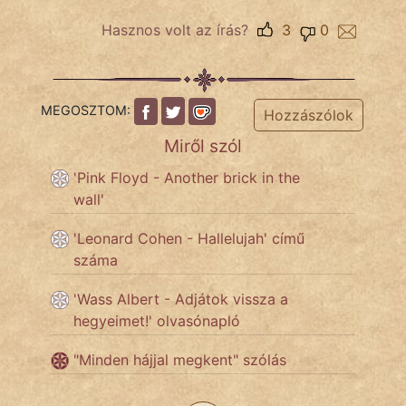
Hasznos volt az írás?
3
0
MEGOSZTOM:
Hozzászólok
Miről szól
'Pink Floyd - Another brick in the
wall'
'Leonard Cohen - Hallelujah' című
száma
'Wass Albert - Adjátok vissza a
hegyeimet!' olvasónapló
"Minden hájjal megkent" szólás