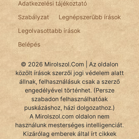
Adatkezelési tájékoztató
Láron Ádám
Szabályzat
Legnépszerűbb írások
mikkamakka
Legolvasottabb írások
vörös ördög
Belépés
nagyöreg
NapHold
© 2026 Mirolszol.Com | Az oldalon
közölt írások szerzői jogi védelem alatt
Név nélkül
állnak, felhasználásuk csak a szerző
pszichopati
engedélyével történhet. (Persze
szabadon felhasználhatóak
szegény legény
puskázáshoz, házi dolgozathoz.)
Hoffer Botond
A Mirolszol.com oldalon nem
használunk mesterséges intelligenciát.
szemfüles
Kizárólag emberek által írt cikkek