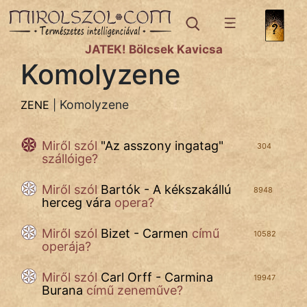
ZENE
témák:
JÁTÉK! Bölcsek Kavicsa
Komolyzene
Komolyzene
Könnyűzene
Komolyzene
ZENE
|
Miről szól
"
Az asszony ingatag
"
304
szállóige?
IRODALOM
Miről szól
Bartók - A kékszakállú
8948
herceg vára
opera?
SZÓLÁS
És
Miről szól
Bizet - Carmen
című
10582
KÖZMONDÁS
operája?
PSZICHO
Miről szól
Carl Orff - Carmina
19947
Burana
című zeneműve?
ZENE