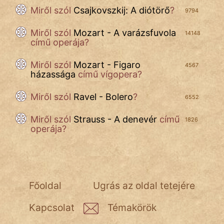
Miről szól
Csajkovszkij: A diótörő
?
9794
FILM
Miről szól
Mozart - A varázsfuvola
14148
ÉLETMÓD
című operája?
MAGYARSÁG
Miről szól
Mozart - Figaro
4567
És
házassága
című vígopera?
TÖRTÉNELEM
Miről szól
Ravel - Bolero
?
6552
Népszerű szerzőink:
Miről szól
Strauss - A denevér
című
1826
operája?
cinege
fantom
Főoldal
Ugrás az oldal tetejére
Hunor
Kapcsolat
Témakörök
Jób Gedeon