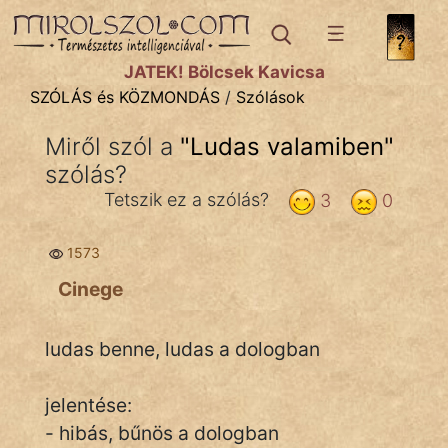
SZÓLÁS ÉS KÖZMONDÁS
témák:
JÁTÉK! Bölcsek Kavicsa
Bibliai
SZÓLÁS és KÖZMONDÁS
/
Szólások
Kifejezések
Miről szól a
"
Ludas valamiben
"
szólás?
Közmondások
Tetszik ez a szólás?
3
0
Rímelő
1573
Szállóigék
Cinege
Szóláscsoportok
Szólások
ludas benne, ludas a dologban
Tréfás
jelentése:
- hibás, bűnös a dologban