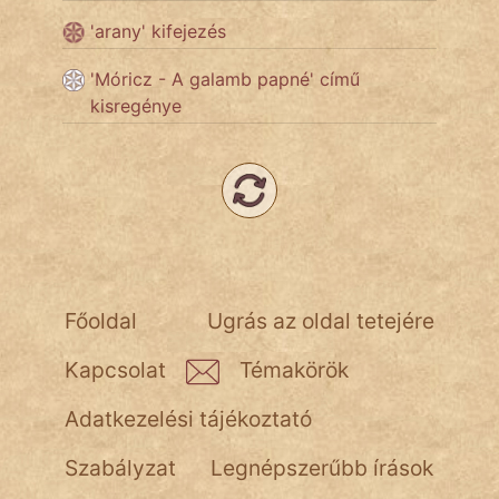
NapHold
'arany' kifejezés
Név nélkül
'Móricz - A galamb papné' című
pszichopati
kisregénye
szegény legény
Hoffer Botond
szemfüles
Főoldal
Ugrás az oldal tetejére
Kapcsolat
Témakörök
Adatkezelési tájékoztató
Szabályzat
Legnépszerűbb írások