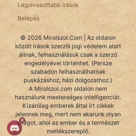
Legolvasottabb írások
Belépés
© 2026 Mirolszol.Com | Az oldalon
közölt írások szerzői jogi védelem alatt
állnak, felhasználásuk csak a szerző
engedélyével történhet. (Persze
szabadon felhasználhatóak
puskázáshoz, házi dolgozathoz.)
A Mirolszol.com oldalon nem
használunk mesterséges intelligenciát.
Kizárólag emberek által írt cikkek
jelennek meg, mert nem akarunk olyan
X
világot, ahol az ember és a természet
mellékszereplő.