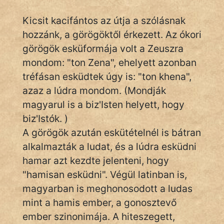
Kicsit kacifántos az útja a szólásnak
hozzánk, a görögöktől érkezett. Az ókori
IRODALOM
görögök esküformája volt a Zeuszra
SZÓLÁS
mondom: "ton Zena", ehelyett azonban
És
tréfásan esküdtek úgy is: "ton khena",
KÖZMONDÁS
azaz a lúdra mondom. (Mondják
magyarul is a biz'Isten helyett, hogy
PSZICHO
biz'Istók. )
ZENE
A görögök azután eskütételnél is bátran
alkalmazták a ludat, és a lúdra esküdni
FILM
hamar azt kezdte jelenteni, hogy
ÉLETMÓD
"hamisan esküdni". Végül latinban is,
magyarban is meghonosodott a ludas
MAGYARSÁG
mint a hamis ember, a gonosztevő
És
ember szinonimája. A hiteszegett,
TÖRTÉNELEM