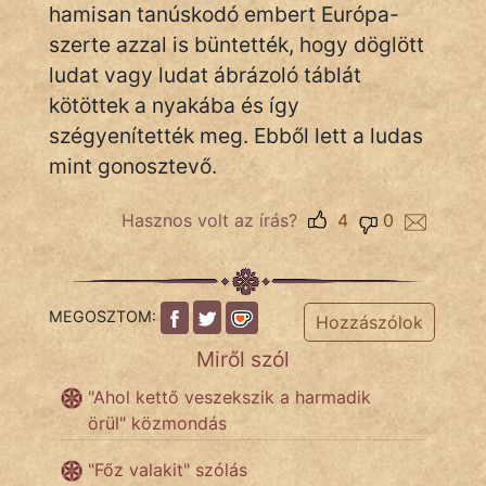
hamisan tanúskodó embert Európa-
szerte azzal is büntették, hogy döglött
Népszerű szerzőink:
ludat vagy ludat ábrázoló táblát
kötöttek a nyakába és így
cinege
szégyenítették meg. Ebből lett a ludas
fantom
mint gonosztevő.
Hunor
Hasznos volt az írás?
4
0
Jób Gedeon
Láron Ádám
MEGOSZTOM:
Hozzászólok
mikkamakka
Miről szól
vörös ördög
"Ahol kettő veszekszik a harmadik
örül" közmondás
nagyöreg
"Főz valakit" szólás