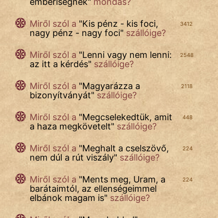
emberiségnek
"
mondás?
Miről szól a
"
Kis pénz - kis foci,
3412
nagy pénz - nagy foci
"
szállóige?
Miről szól a
"
Lenni vagy nem lenni:
2548
az itt a kérdés
"
szállóige?
Miről szól a
"
Magyarázza a
2118
bizonyítványát
"
szállóige?
Miről szól a
"
Megcselekedtük, amit
448
a haza megkövetelt
"
szállóige?
Miről szól a
"
Meghalt a cselszövő,
224
nem dúl a rút viszály
"
szállóige?
Miről szól a
"
Ments meg, Uram, a
224
barátaimtól, az ellenségeimmel
elbánok magam is
"
szállóige?