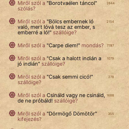
Miről szól a
"
Borotvaélen táncol
"
2644
szólás?
Miről szól a
"
Bölcs embernek ló
2154
való, mert lóvá tesz az ember, s
emberré a ló!
"
szállóige?
Miről szól a
"
Carpe diem!
"
mondás?
7787
Miről szól a
"
Csak a halott indián a
1079
jó indián
"
szállóige?
Miről szól a
"
Csak semmi cicó!
"
278
szállóige?
Miről szól a
Csináld vagy ne csináld,
1688
de ne próbáld!
szállóige?
Miről szól a
"
Dörmögő Dömötör
"
355
kifejezés?