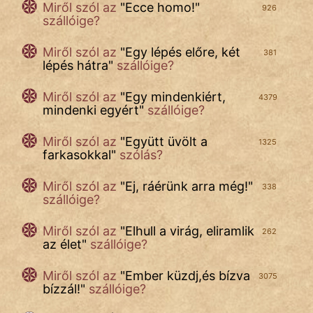
Miről szól az
"
Ecce homo!
"
926
szállóige?
Miről szól az
"
Egy lépés előre, két
381
lépés hátra
"
szállóige?
Miről szól az
"
Egy mindenkiért,
4379
mindenki egyért
"
szállóige?
Miről szól az
"
Együtt üvölt a
1325
farkasokkal
"
szólás?
Miről szól az
"
Ej, ráérünk arra még!
"
338
szállóige?
Miről szól az
"
Elhull a virág, eliramlik
262
az élet
"
szállóige?
Miről szól az
"
Ember küzdj,és bízva
3075
bízzál!
"
szállóige?