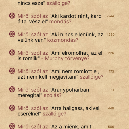
nincs esze
"
szállóige?
Miről szól az
"
Aki kardot ránt, kard
7744
által vész el
"
mondás?
Miről szól az
"
Aki nincs ellenünk, az
4230
velünk van
"
közmondás?
Miről szól az
"
Ami elromolhat, az el
226
is romlik
"
- Murphy törvénye?
Miről szól az
"
Ami nem romlott el,
173
azt nem kell megjavítani
"
szállóige?
Miről szól az
"
Aranypohárban
131
méregital
"
szólás?
Miről szól
az
"
Arra hallgass, akivel
440
cserélnél
"
szállóige?
Miről szól az
"
Az a miénk, amit
586