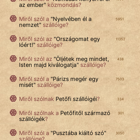
az ember
"
közmondás?
Miről szól a
"
Nyelvében él a
5951
nemzet
"
szállóige?
Miről szól az
"
Országomat egy
11352
lóért!
"
szállóige?
Miről szól az
"
Öljétek meg mindet,
438
Isten majd kiválogatja
"
szállóige?
Miről szól a
"
Párizs megér egy
7503
misét
"
szállóige?
Miről szólnak
Petőfi szállóigéi
?
334
Miről szólnak a
Petőfitől származó
301
szállóigék
?
Miről szól a
"
Pusztába kiáltó szó
"
3050
szállóige?