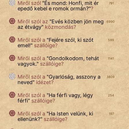
Miről szól
"
És mond: Honfi, mit ér
791
epedő kebel e romok ormán?
"
?
Miről szól az
"
Evés közben jön meg
6990
az étvágy
"
közmondás?
Miről szól a
"
Fejére szól, ki szót
599
emel!
"
szállóige?
Miről szól a
"
Gondolkodom, tehát
1141
vagyok.
"
szállóige?
Miről szól a
"
Gyarlóság, asszony a
3809
neved
"
idézet?
Miről szól a
"
Ha férfi vagy, légy
254
férfi
"
szállóige?
Miről szól a
"
Ha Isten velünk, ki
197
ellenünk?
"
szállóige?