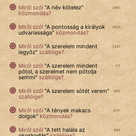
Miről szól
"
A név kötelez
"
FILM
2961
közmondás?
ÉLETMÓD
Miről szól
"
A pontosság a királyok
3555
udvariassága
"
közmondás?
MAGYARSÁG
És
Miről szól
"
A szerelem mindent
2347
TÖRTÉNELEM
legyőz
"
szállóige?
Miről szól
"
A szerelem mindent
Népszerű szerzőink:
177
pótol, a szerelmet nem pótolja
semmi
"
szállóige?
cinege
Miről szól
"
A szerelem sötét verem
"
990
szállóige?
fantom
Miről szól
"
A tények makacs
3101
Hunor
dolgok
"
közmondás?
Jób Gedeon
Miről szól
"
A tett halála az
984
okoskodás
"
szállóige?