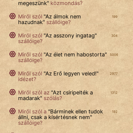
megeszünk
"
közmondás?
Miről szól
"
Az álmok nem
199
hazudnak
"
szállóige?
Miről szól
"
Az asszony ingatag
"
304
szállóige?
Miről szól
"
Az élet nem habostorta
"
5006
szállóige?
Miről szól
"
Az Erő legyen veled!
"
2977
idézet?
Miről szól az
"
Azt csiripelték a
1312
madarak
"
szólás?
Miről szól a
"
Bárminek ellen tudok
192
állni, csak a kísértésnek nem
"
szállóige?