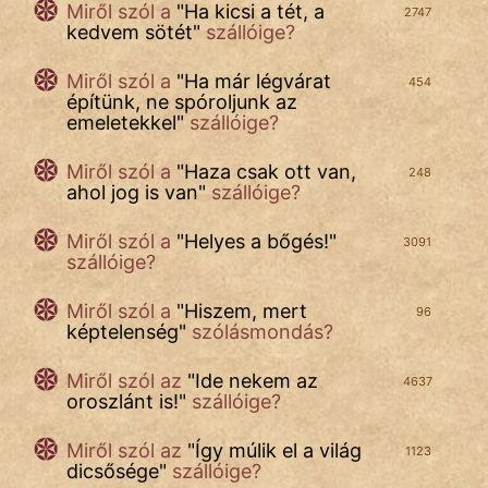
Miről szól a
"
Ha kicsi a tét, a
2747
kedvem sötét
"
szállóige?
Miről szól a
"
Ha már légvárat
454
építünk, ne spóroljunk az
emeletekkel
"
szállóige?
Miről szól a
"
Haza csak ott van,
248
ahol jog is van
"
szállóige?
Miről szól a
"
Helyes a bőgés!
"
3091
szállóige?
Miről szól a
"
Hiszem, mert
96
képtelenség
"
szólásmondás?
Miről szól az
"
Ide nekem az
4637
oroszlánt is!
"
szállóige?
Miről szól az
"
Így múlik el a világ
1123
dicsősége
"
szállóige?