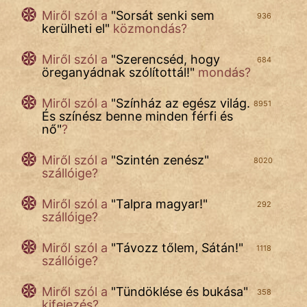
Miről szól a
"
Sorsát senki sem
936
kerülheti el
"
közmondás?
Miről szól a
"
Szerencséd, hogy
684
öreganyádnak szólítottál!
"
mondás?
Miről szól a
"
Színház az egész világ.
8951
És színész benne minden férfi és
nő
"
?
Miről szól a
"
Szintén zenész
"
8020
szállóige?
Miről szól a
"
Talpra magyar!
"
292
szállóige?
Miről szól a
"
Távozz tőlem, Sátán!
"
1118
szállóige?
Miről szól a
"
Tündöklése és bukása
"
358
kifejezés?