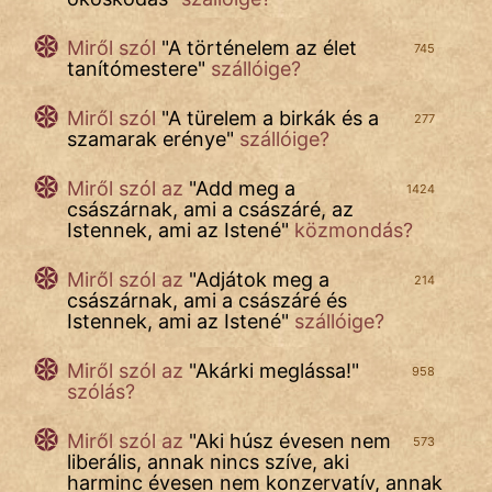
Láron Ádám
Miről szól
"
A történelem az élet
745
mikkamakka
tanítómestere
"
szállóige?
vörös ördög
Miről szól
"
A türelem a birkák és a
277
szamarak erénye
"
szállóige?
nagyöreg
Miről szól az
"
Add meg a
1424
NapHold
császárnak, ami a császáré, az
Istennek, ami az Istené
"
közmondás?
Név nélkül
Miről szól az
"
Adjátok meg a
214
pszichopati
császárnak, ami a császáré és
Istennek, ami az Istené
"
szállóige?
szegény legény
Miről szól az
"
Akárki meglássa!
"
958
szólás?
Hoffer Botond
Miről szól az
"
Aki húsz évesen nem
szemfüles
573
liberális, annak nincs szíve, aki
harminc évesen nem konzervatív, annak