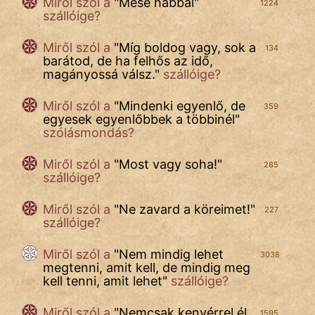
Miről szól a
"
Mese habbal
"
1224
szállóige?
Miről szól a
"
Míg boldog vagy, sok a
134
barátod, de ha felhős az idő,
magányossá válsz.
"
szállóige?
Miről szól a
"
Mindenki egyenlő, de
359
egyesek egyenlőbbek a többinél
"
szólásmondás?
Miről szól a
"
Most vagy soha!
"
285
szállóige?
Miről szól a
"
Ne zavard a köreimet!
"
227
szállóige?
Miről szól a
"
Nem mindig lehet
3038
megtenni, amit kell, de mindig meg
kell tenni, amit lehet
"
szállóige?
Miről szól
a
"
Nemcsak kenyérrel él
1595