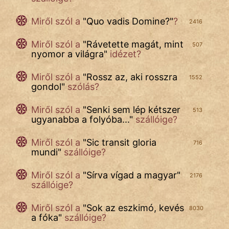
Miről szól a
"
Quo vadis Domine?
"
?
2416
Miről szól a
"
Rávetette magát, mint
507
nyomor a világra
"
idézet?
Miről szól a
"
Rossz az, aki rosszra
1552
gondol
"
szólás?
Miről szól a
"
Senki sem lép kétszer
513
ugyanabba a folyóba...
"
szállóige?
Miről szól a
"
Sic transit gloria
716
mundi
"
szállóige?
Miről szól a
"
Sírva vígad a magyar
"
2176
szállóige?
Miről szól a
"
Sok az eszkimó, kevés
8030
a fóka
"
szállóige?