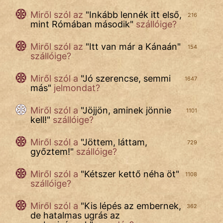
Miről szól az
"
Inkább lennék itt első,
216
mint Rómában második
"
szállóige?
Miről szól az
"
Itt van már a Kánaán
"
154
szállóige?
Miről szól a
"
Jó szerencse, semmi
1647
más
"
jelmondat?
Miről szól a
"
Jöjjön, aminek jönnie
1101
kell!
"
szállóige?
Miről szól a
"
Jöttem, láttam,
729
győztem!
"
szállóige?
Miről szól
a
"
Kétszer kettő néha öt
"
1108
szállóige?
Miről szól a
"
Kis lépés az embernek,
362
de hatalmas ugrás az