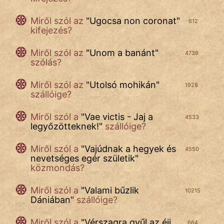
Miről szól az
"
Ugocsa non coronat
"
612
kifejezés?
Miről szól az
"
Unom a banánt
"
4739
szólás?
Miről szól az
"
Utolsó mohikán
"
1928
szállóige?
Miről szól a
"
Vae victis - Jaj a
4533
legyőzötteknek!
"
szállóige?
Miről szól a
"
Vajúdnak a hegyek és
4550
nevetséges egér születik
"
közmondás?
Miről szól a
"
Valami bűzlik
10215
Dániában
"
szállóige?
Miről szól a
"
Vérszagra gyűl az éji
664