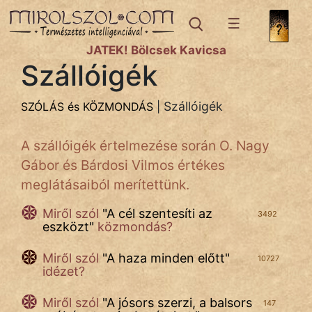
SZÓLÁS ÉS KÖZMONDÁS
témák:
JÁTÉK! Bölcsek Kavicsa
Bibliai
Szállóigék
Időjárás
Szállóigék
SZÓLÁS és KÖZMONDÁS
|
Kifejezések
A szállóigék értelmezése során O. Nagy
Közmondások
Gábor és Bárdosi Vilmos értékes
Nyelvészet
meglátásaiból merítettünk.
Rímelő
Miről szól
"
A cél szentesíti az
3492
eszközt
"
közmondás?
Szállóigék
Miről szól
"
A haza minden előtt
"
10727
idézet?
Szokás
Miről szól
"
A jósors szerzi, a balsors
Szóláscsoportok
147