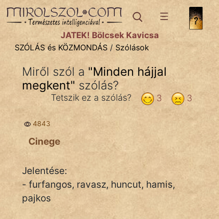
SZÓLÁS ÉS KÖZMONDÁS
témák:
JÁTÉK! Bölcsek Kavicsa
Bibliai
SZÓLÁS és KÖZMONDÁS
/
Szólások
Kifejezések
Miről szól a
"
Minden hájjal
megkent
Közmondások
"
szólás?
Tetszik ez a szólás?
3
3
Rímelő
4843
Szállóigék
Cinege
Szóláscsoportok
Szólások
Jelentése:
- furfangos, ravasz, huncut, hamis,
Tréfás
pajkos