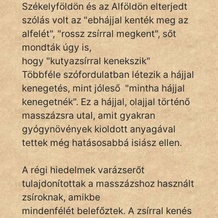
Székelyföldön és az Alföldön elterjedt
szólás volt az "ebhájjal kenték meg az
alfelét", "rossz zsírral megkent", sőt
IRODALOM
mondták úgy is,
SZÓLÁS
hogy "kutyazsírral kenekszik"
És
Többféle szófordulatban létezik a hájjal
KÖZMONDÁS
kenegetés, mint jóleső "mintha hájjal
kenegetnék". Ez a hájjal, olajjal történő
PSZICHO
masszázsra utal, amit gyakran
ZENE
gyógynövények kioldott anyagával
tettek még hatásosabbá isiász ellen.
FILM
A régi hiedelmek varázserőt
ÉLETMÓD
tulajdonítottak a masszázshoz használt
MAGYARSÁG
zsíroknak, amikbe
És
mindenfélét belefőztek. A zsírral kenés
TÖRTÉNELEM