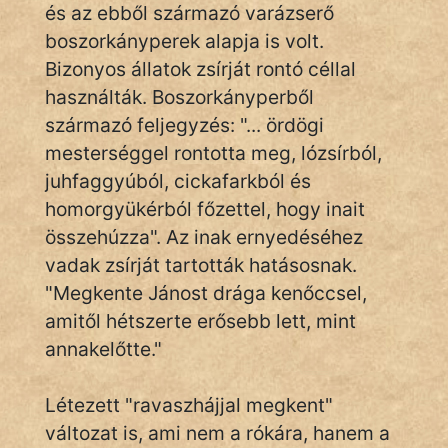
és az ebből származó varázserő
boszorkányperek alapja is volt.
Népszerű szerzőink:
Bizonyos állatok zsírját rontó céllal
használták. Boszorkányperből
cinege
származó feljegyzés: "... ördögi
mesterséggel rontotta meg, lózsírból,
fantom
juhfaggyúból, cickafarkból és
Hunor
homorgyükérból főzettel, hogy inait
összehúzza". Az inak ernyedéséhez
Jób Gedeon
vadak zsírját tartották hatásosnak.
"Megkente Jánost drága kenőccsel,
Láron Ádám
amitől hétszerte erősebb lett, mint
mikkamakka
annakelőtte."
vörös ördög
Létezett "ravaszhájjal megkent"
nagyöreg
változat is, ami nem a rókára, hanem a