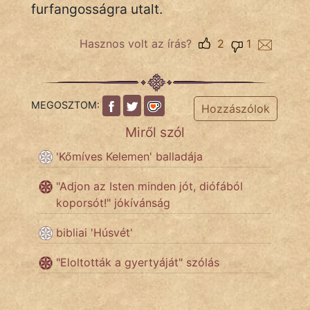
furfangosságra utalt.
NapHold
Hasznos volt az írás?
2
1
Név nélkül
pszichopati
szegény legény
MEGOSZTOM:
Hozzászólok
Miről szól
Hoffer Botond
'Kőmíves Kelemen' balladája
szemfüles
"Adjon az Isten minden jót, diófából
koporsót!" jókívánság
bibliai 'Húsvét'
"Eloltották a gyertyáját" szólás