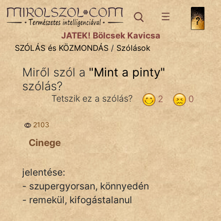
SZÓLÁS ÉS KÖZMONDÁS
témák:
JÁTÉK! Bölcsek Kavicsa
Bibliai
SZÓLÁS és KÖZMONDÁS
/
Szólások
Kifejezések
Miről szól a
"
Mint a pinty
"
szólás?
Közmondások
Tetszik ez a szólás?
2
0
Rímelő
2103
Szállóigék
Cinege
Szóláscsoportok
Szólások
jelentése:
- szupergyorsan, könnyedén
Tréfás
- remekül, kifogástalanul