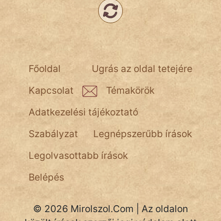
NapHold
Név nélkül
pszichopati
Főoldal
Ugrás az oldal tetejére
szegény legény
Kapcsolat
Témakörök
Hoffer Botond
Adatkezelési tájékoztató
szemfüles
Szabályzat
Legnépszerűbb írások
Legolvasottabb írások
Belépés
© 2026 Mirolszol.Com | Az oldalon