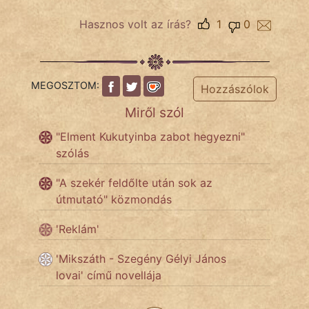
Hasznos volt az írás?
1
0
Népszerű szerzőink:
cinege
MEGOSZTOM:
Hozzászólok
fantom
Miről szól
Hunor
"Elment Kukutyinba zabot hegyezni"
szólás
Jób Gedeon
"A szekér feldőlte után sok az
Láron Ádám
útmutató" közmondás
mikkamakka
'Reklám'
vörös ördög
'Mikszáth - Szegény Gélyi János
lovai' című novellája
nagyöreg