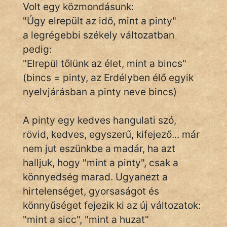
Volt egy közmondásunk:
"Úgy elrepült az idő, mint a pinty"
a legrégebbi székely változatban
IRODALOM
pedig:
SZÓLÁS
"Elrepül tőlünk az élet, mint a bincs"
És
(bincs = pinty, az Erdélyben élő egyik
KÖZMONDÁS
nyelvjárásban a pinty neve bincs)
PSZICHO
A pinty egy kedves hangulati szó,
ZENE
rövid, kedves, egyszerű, kifejező... már
nem jut eszünkbe a madár, ha azt
FILM
halljuk, hogy "mint a pinty", csak a
ÉLETMÓD
könnyedség marad. Ugyanezt a
hirtelenséget, gyorsaságot és
MAGYARSÁG
könnyűséget fejezik ki az új változatok:
És
"mint a sicc", "mint a huzat"
TÖRTÉNELEM