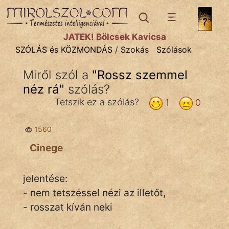
SZÓLÁS ÉS KÖZMONDÁS
témák:
JÁTÉK! Bölcsek Kavicsa
Bibliai
SZÓLÁS és KÖZMONDÁS
/
Szokás
Szólások
Kifejezések
Miről szól a
"
Rossz szemmel
néz rá
Közmondások
"
szólás?
Tetszik ez a szólás?
1
0
Rímelő
1560
Szállóigék
Cinege
Szóláscsoportok
Szólások
jelentése:
- nem tetszéssel nézi az illetőt,
Tréfás
- rosszat kíván neki