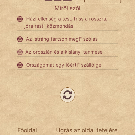
NapHold
Miről szól
"Házi ellenség a test, friss a rosszra,
Név nélkül
jóra rest" közmondás
pszichopati
"Az istráng tartson meg!" szólás
szegény legény
'Az oroszlán és a kislány' tanmese
Hoffer Botond
"Országomat egy lóért!" szállóige
szemfüles
Főoldal
Ugrás az oldal tetejére