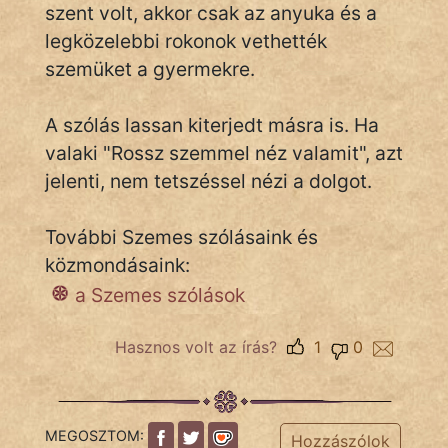
szent volt, akkor csak az anyuka és a
legközelebbi rokonok vethették
Népszerű szerzőink:
szemüket a gyermekre.
cinege
A szólás lassan kiterjedt másra is. Ha
valaki "Rossz szemmel néz valamit", azt
fantom
jelenti, nem tetszéssel nézi a dolgot.
Hunor
További Szemes szólásaink és
Jób Gedeon
közmondásaink:
Láron Ádám
a Szemes szólások
mikkamakka
Hasznos volt az írás?
1
0
vörös ördög
nagyöreg
MEGOSZTOM:
Hozzászólok