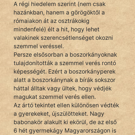
A régi hiedelem szerint (nem csak
hazánkban, hanem a görögöktől a
rómaiakon át az osztrákokig
IRODALOM
mindenfelé) élt a hit, hogy lehet
SZÓLÁS
valakinek szerencsétlenséget okozni
És
szemmel veréssel.
KÖZMONDÁS
Persze elsősorban a boszorkányoknak
tulajdonították a szemmel verés rontó
PSZICHO
képességét. Ezért a boszorkányperek
ZENE
alatt a boszorkánynak a bírák sokszor
háttal álltak vagy ültek, hogy védjék
FILM
magukat szemmel verés ellen.
Az ártó tekintet ellen különösen védték
ÉLETMÓD
a gyerekeket, újszülötteket. Nagy
MAGYARSÁG
babonakör alakult ki ekörül, de az első
És
6 hét gyermekágy Magyarországon is
TÖRTÉNELEM